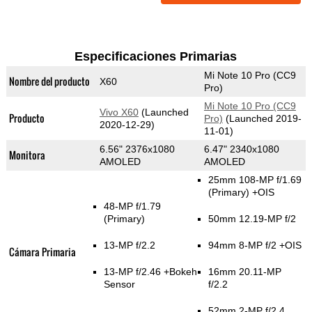
Especificaciones Primarias
Mi Note 10 Pro (CC9
Nombre del producto
X60
Pro)
Mi Note 10 Pro (CC9
Vivo X60
(Launched
Producto
Pro)
(Launched 2019-
2020-12-29)
11-01)
6.56" 2376x1080
6.47" 2340x1080
Monitora
AMOLED
AMOLED
25mm 108-MP f/1.69
(Primary)
+OIS
48-MP f/1.79
(Primary)
50mm 12.19-MP f/2
13-MP f/2.2
94mm 8-MP f/2 +OIS
Cámara Primaria
13-MP f/2.46
+Bokeh
16mm 20.11-MP
Sensor
f/2.2
52mm 2-MP f/2.4