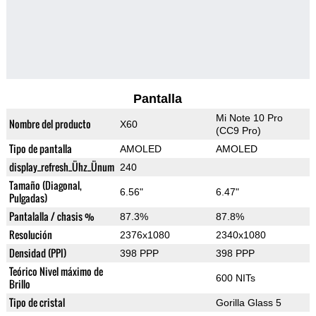
Pantalla
Mi Note 10 Pro
Nombre del producto
X60
(CC9 Pro)
Tipo de pantalla
AMOLED
AMOLED
display_refresh_Ühz_Ünum
240
Tamaño (Diagonal,
6.56"
6.47"
Pulgadas)
Pantalalla / chasis %
87.3%
87.8%
Resolución
2376x1080
2340x1080
Densidad (PPI)
398 PPP
398 PPP
Teórico Nivel máximo de
600 NITs
Brillo
Tipo de cristal
Gorilla Glass 5