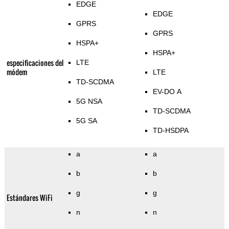
EDGE
EDGE
GPRS
GPRS
HSPA+
HSPA+
especificaciones del
LTE
módem
LTE
TD-SCDMA
EV-DO A
5G NSA
TD-SCDMA
5G SA
TD-HSDPA
a
a
b
b
g
g
Estándares WiFi
n
n