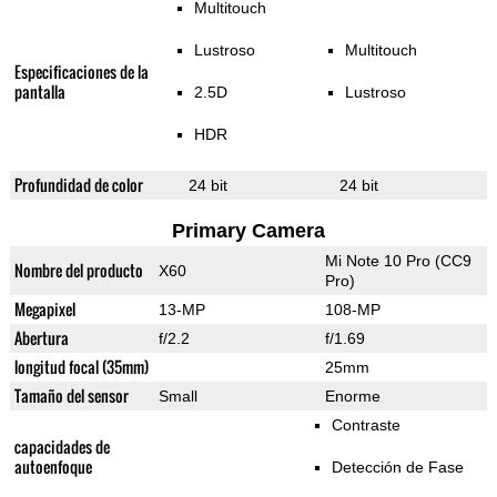
Multitouch
Lustroso
Multitouch
Especificaciones de la
pantalla
2.5D
Lustroso
HDR
Profundidad de color
24 bit
24 bit
Primary Camera
Mi Note 10 Pro (CC9
Nombre del producto
X60
Pro)
Megapixel
13-MP
108-MP
Abertura
f/2.2
f/1.69
longitud focal (35mm)
25mm
Tamaño del sensor
Small
Enorme
Contraste
capacidades de
autoenfoque
Detección de Fase