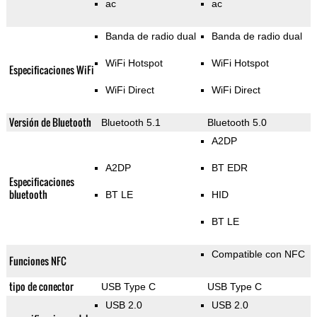
ac
ac
Banda de radio dual
Banda de radio dual
WiFi Hotspot
WiFi Hotspot
Especificaciones WiFi
WiFi Direct
WiFi Direct
Versión de Bluetooth
Bluetooth 5.1
Bluetooth 5.0
A2DP
A2DP
BT EDR
Especificaciones
bluetooth
BT LE
HID
BT LE
Compatible con NFC
Funciones NFC
tipo de conector
USB Type C
USB Type C
USB 2.0
USB 2.0