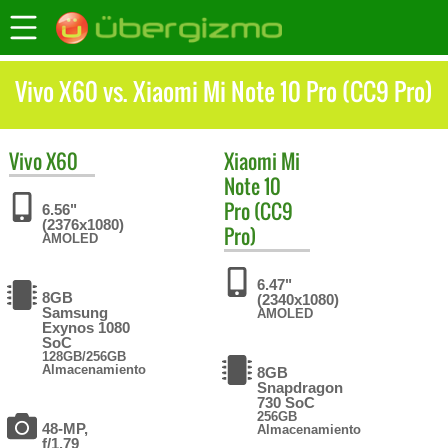
Vivo X60 vs. Xiaomi Mi Note 10 Pro (CC9 Pro)
Vivo
X60
Xiaomi
Mi
Note 10
Pro (CC9
6.56"
(2376x1080)
Pro)
AMOLED
6.47"
8GB
(2340x1080)
Samsung
AMOLED
Exynos 1080
SoC
128GB/256GB
Almacenamiento
8GB
Snapdragon
730 SoC
256GB
48-MP,
Almacenamiento
f/1.79