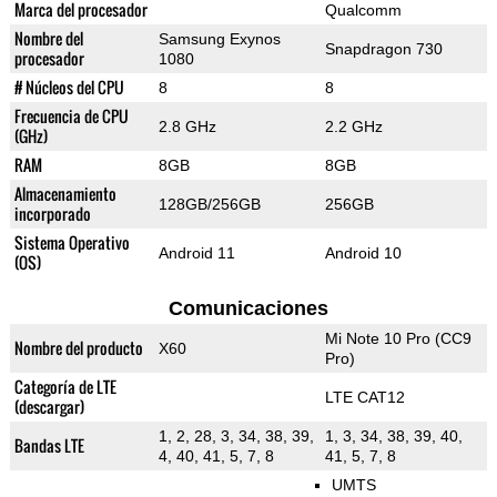
Marca del procesador
Qualcomm
Nombre del
Samsung Exynos
Snapdragon 730
procesador
1080
# Núcleos del CPU
8
8
Frecuencia de CPU
2.8 GHz
2.2 GHz
(GHz)
RAM
8GB
8GB
Almacenamiento
128GB/256GB
256GB
incorporado
Sistema Operativo
Android 11
Android 10
(OS)
Comunicaciones
Mi Note 10 Pro (CC9
Nombre del producto
X60
Pro)
Categoría de LTE
LTE CAT12
(descargar)
1, 2, 28, 3, 34, 38, 39,
1, 3, 34, 38, 39, 40,
Bandas LTE
4, 40, 41, 5, 7, 8
41, 5, 7, 8
UMTS