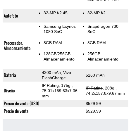
32-MP f/2.45
32-MP f/2
Autofoto
Samsung Exynos
Snapdragon 730
1080 SoC
SoC
Procesador,
8GB RAM
8GB RAM
Almacenamiento
128GB/256GB
256GB
Almacenamiento
Almacenamiento
4300 mAh, Vivo
Bateria
5260 mAh
FlashCharge
IP Rating
, 175g
,
IP Rating
, 208g
,
Diseño
75.01x159.63x7.36
74.2x157.8x9.67 mm
mm
Precio de venta (USD)
$529.99
Precio de venta
$529.99