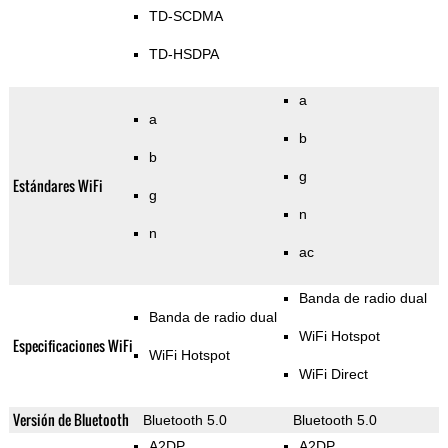
TD-SCDMA
TD-HSDPA
a
a
b
b
g
Estándares WiFi
g
n
n
ac
Banda de radio dual
Banda de radio dual
WiFi Hotspot
Especificaciones WiFi
WiFi Hotspot
WiFi Direct
Versión de Bluetooth
Bluetooth 5.0
Bluetooth 5.0
A2DP
A2DP