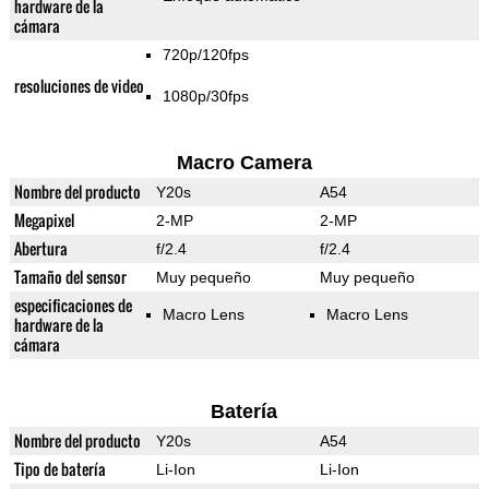
hardware de la
cámara
720p/120fps
resoluciones de video
1080p/30fps
Macro Camera
Nombre del producto
Y20s
A54
Megapixel
2-MP
2-MP
Abertura
f/2.4
f/2.4
Tamaño del sensor
Muy pequeño
Muy pequeño
especificaciones de
Macro Lens
Macro Lens
hardware de la
cámara
Batería
Nombre del producto
Y20s
A54
Tipo de batería
Li-Ion
Li-Ion