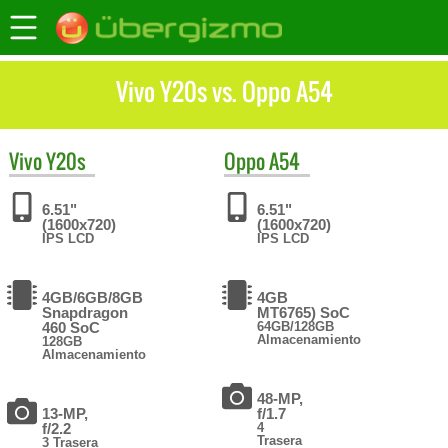
Vivo Y20s vs. Oppo A54
Vivo
Y20s
Oppo
A54
6.51"
6.51"
(1600x720)
(1600x720)
IPS LCD
IPS LCD
4GB/6GB/8GB
4GB
Snapdragon
MT6765) SoC
460 SoC
64GB/128GB
Almacenamiento
128GB
Almacenamiento
48-MP,
13-MP,
f/1.7
f/2.2
4
Trasera
3 Trasera