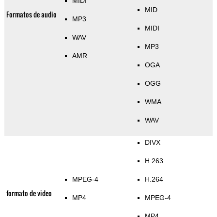
MIDI
MID
Formatos de audio
MP3
MIDI
WAV
MP3
AMR
OGA
OGG
WMA
WAV
DIVX
H.263
MPEG-4
H.264
formato de video
MP4
MPEG-4
MP4