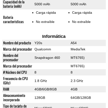
Capacidad de la
5000 mAh
5000 mAh
batería (mAh)
Carga rápida
Carga rápida
Batería
características
No extraíble
No extraíble
Informática
Nombre del producto
Y20s
A54
Marca del procesador
Qualcomm
MediaTek
Nombre del
Snapdragon 460
MT6765)
procesador
Marca del procesador
MT6765)
# Núcleos del CPU
8
8
Frecuencia de CPU
1.8 GHz
2.3 GHz
(GHz)
RAM
4GB/6GB/8GB
4GB
Almacenamiento
128GB
64GB/128GB
incorporado
Tipo de tarjeta de