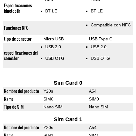
Especificaciones
bluetooth
BT LE
BT LE
Compatible con NFC
Funciones NFC
tipo de conector
Micro USB
USB Type C
USB 2.0
USB 2.0
especificaciones del
conector
USB OTG
USB OTG
Sim Card 0
Nombre del producto
Y20s
A54
Name
SIM0
SIM0
Tipo de SIM
Nano SIM
Nano SIM
Sim Card 1
Nombre del producto
Y20s
A54
Name
SIM1
SIM1