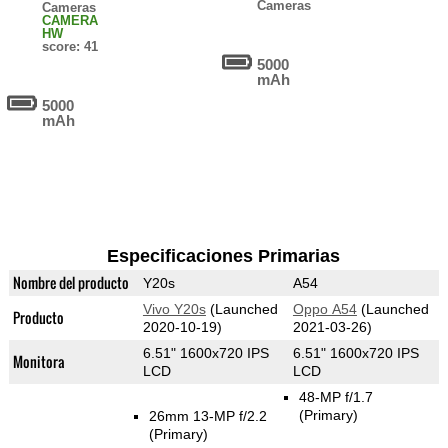
Cameras
Cameras
CAMERA
HW
score: 41
5000
mAh
5000
mAh
Especificaciones Primarias
Nombre del producto
Y20s
A54
Vivo Y20s
(Launched
Oppo A54
(Launched
Producto
2020-10-19)
2021-03-26)
6.51" 1600x720 IPS
6.51" 1600x720 IPS
Monitora
LCD
LCD
48-MP f/1.7
(Primary)
26mm 13-MP f/2.2
(Primary)