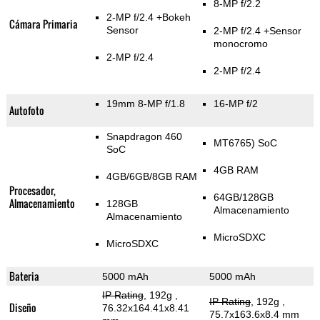
8-MP f/2.2
2-MP f/2.4
+Bokeh
Cámara Primaria
Sensor
2-MP f/2.4
+Sensor
monocromo
2-MP f/2.4
2-MP f/2.4
19mm 8-MP f/1.8
16-MP f/2
Autofoto
Snapdragon 460
MT6765) SoC
SoC
4GB RAM
4GB/6GB/8GB RAM
Procesador,
64GB/128GB
Almacenamiento
128GB
Almacenamiento
Almacenamiento
MicroSDXC
MicroSDXC
Bateria
5000 mAh
5000 mAh
IP Rating
, 192g
,
IP Rating
, 192g
,
Diseño
76.32x164.41x8.41
75.7x163.6x8.4 mm