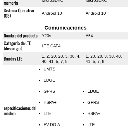
MicroSDXC
MicroSDXC
memoria
Sistema Operativo
Android 10
Android 10
(OS)
Comunicaciones
Nombre del producto
Y20s
A54
Categoría de LTE
LTE CAT4
(descargar)
1, 2, 20, 28, 3, 38, 4,
1, 20, 28, 3, 38, 40,
Bandas LTE
40, 41, 5, 7, 8
41, 5, 7, 8
UMTS
EDGE
GPRS
EDGE
HSPA+
GPRS
especificaciones del
módem
LTE
HSPA+
EV-DO A
LTE