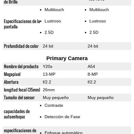
de Brillo
Multitouch
Multitouch
Especificaciones de la
Lustroso
Lustroso
pantalla
2.5D
2.5D
Profundidad de color
24 bit
24 bit
Primary Camera
Nombre del producto
Y20s
A54
Megapixel
13-MP
8-MP
Abertura
f/2.2
f/2.2
longitud focal (35mm)
26mm
Tamaño del sensor
Muy pequeño
Muy pequeño
Contraste
capacidades de
autoenfoque
Detección de Fase
especificaciones de
Enfoque automático