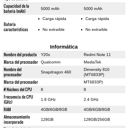
Capacidad de la
5000 mAh
5000 mAh
batería (mAh)
Carga rápida
Carga rápida
Batería
características
No extraíble
No extraíble
Informática
Nombre del producto
Y20s
Redmi Note 11
Marca del procesador
Qualcomm
MediaTek
Nombre del
Dimensity 810
Snapdragon 460
procesador
(MT6833P)
Marca del procesador
MT6833P)
# Núcleos del CPU
8
8
Frecuencia de CPU
1.8 GHz
2.4 GHz
(GHz)
RAM
4GB/6GB/8GB
4GB/6GB/8GB
Almacenamiento
128GB
128GB/256GB
incorporado