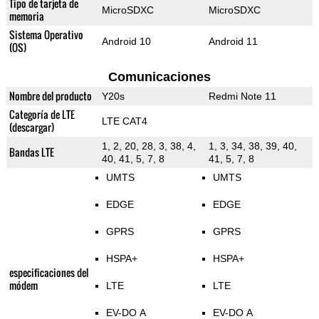
Tipo de tarjeta de
MicroSDXC
MicroSDXC
memoria
Sistema Operativo
Android 10
Android 11
(OS)
Comunicaciones
Nombre del producto
Y20s
Redmi Note 11
Categoría de LTE
LTE CAT4
(descargar)
1, 2, 20, 28, 3, 38, 4,
1, 3, 34, 38, 39, 40,
Bandas LTE
40, 41, 5, 7, 8
41, 5, 7, 8
UMTS
UMTS
EDGE
EDGE
GPRS
GPRS
HSPA+
HSPA+
especificaciones del
módem
LTE
LTE
EV-DO A
EV-DO A