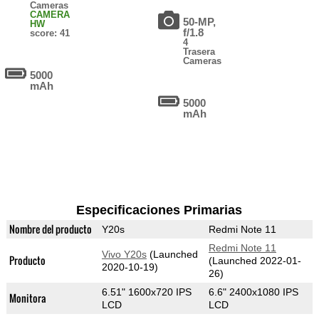
Cameras
CAMERA
50-MP,
HW
f/1.8
score: 41
4
Trasera
Cameras
5000
mAh
5000
mAh
Especificaciones Primarias
Nombre del producto
Y20s
Redmi Note 11
Redmi Note 11
Vivo Y20s
(Launched
Producto
(Launched 2022-01-
2020-10-19)
26)
6.51" 1600x720 IPS
6.6" 2400x1080 IPS
Monitora
LCD
LCD