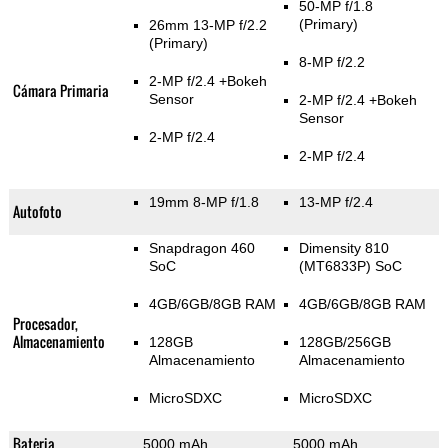
50-MP f/1.8
(Primary)
26mm 13-MP f/2.2
(Primary)
8-MP f/2.2
2-MP f/2.4
+Bokeh
Cámara Primaria
Sensor
2-MP f/2.4
+Bokeh
Sensor
2-MP f/2.4
2-MP f/2.4
19mm 8-MP f/1.8
13-MP f/2.4
Autofoto
Snapdragon 460
Dimensity 810
SoC
(MT6833P) SoC
4GB/6GB/8GB RAM
4GB/6GB/8GB RAM
Procesador,
Almacenamiento
128GB
128GB/256GB
Almacenamiento
Almacenamiento
MicroSDXC
MicroSDXC
Bateria
5000 mAh
5000 mAh