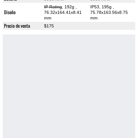
IP Rating
, 192g
,
IP53, 195g
,
Diseño
76.32x164.41x8.41
75.78x163.56x8.75
mm
mm
Precio de venta
$175