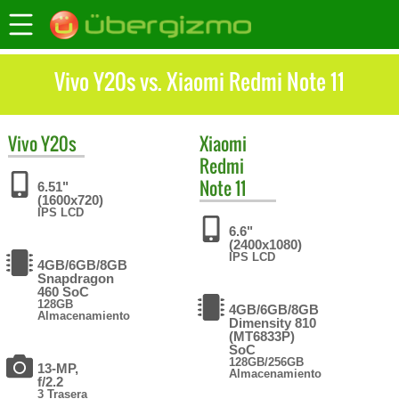
Vivo Y20s vs. Xiaomi Redmi Note 11
Vivo
Y20s
Xiaomi
Redmi
Note 11
6.51"
(1600x720)
IPS LCD
6.6"
(2400x1080)
IPS LCD
4GB/6GB/8GB
Snapdragon
460 SoC
128GB
4GB/6GB/8GB
Almacenamiento
Dimensity 810
(MT6833P)
SoC
128GB/256GB
13-MP,
Almacenamiento
f/2.2
3 Trasera