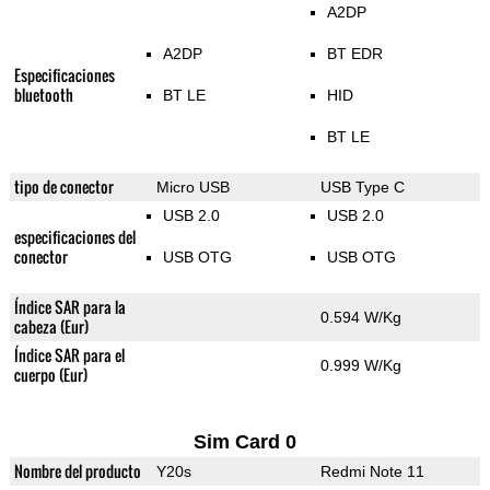
A2DP
A2DP
BT EDR
Especificaciones
bluetooth
BT LE
HID
BT LE
tipo de conector
Micro USB
USB Type C
USB 2.0
USB 2.0
especificaciones del
conector
USB OTG
USB OTG
Índice SAR para la
0.594 W/Kg
cabeza (Eur)
Índice SAR para el
0.999 W/Kg
cuerpo (Eur)
Sim Card 0
Nombre del producto
Y20s
Redmi Note 11