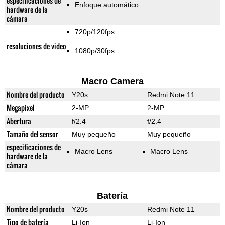
especificaciones de
Enfoque automático
hardware de la
cámara
720p/120fps
resoluciones de video
1080p/30fps
Macro Camera
Nombre del producto
Y20s
Redmi Note 11
Megapixel
2-MP
2-MP
Abertura
f/2.4
f/2.4
Tamaño del sensor
Muy pequeño
Muy pequeño
especificaciones de
Macro Lens
Macro Lens
hardware de la
cámara
Batería
Nombre del producto
Y20s
Redmi Note 11
Tipo de batería
Li-Ion
Li-Ion