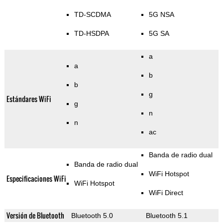
TD-SCDMA
5G NSA
TD-HSDPA
5G SA
a
a
b
b
g
Estándares WiFi
g
n
n
ac
Banda de radio dual
Banda de radio dual
WiFi Hotspot
Especificaciones WiFi
WiFi Hotspot
WiFi Direct
Versión de Bluetooth
Bluetooth 5.0
Bluetooth 5.1