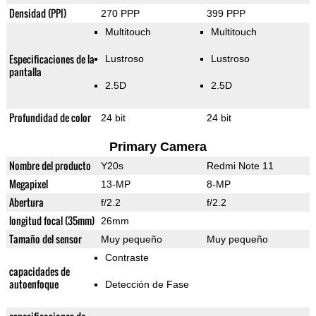
Densidad (PPI)
270 PPP
399 PPP
Multitouch
Multitouch
Especificaciones de la
Lustroso
Lustroso
pantalla
2.5D
2.5D
Profundidad de color
24 bit
24 bit
Primary Camera
Nombre del producto
Y20s
Redmi Note 11
Megapixel
13-MP
8-MP
Abertura
f/2.2
f/2.2
longitud focal (35mm)
26mm
Tamaño del sensor
Muy pequeño
Muy pequeño
Contraste
capacidades de
autoenfoque
Detección de Fase