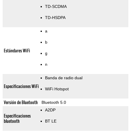
TD-SCDMA
TD-HSDPA
a
b
Estándares WiFi
g
n
Banda de radio dual
Especificaciones WiFi
WiFi Hotspot
Versión de Bluetooth
Bluetooth 5.0
A2DP
Especificaciones
bluetooth
BT LE