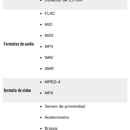
Conector de 3,5 mm
FLAC
MID
MIDI
Formatos de audio
MP3
WAV
AMR
MPEG-4
formato de video
MP4
Sensor de proximidad
Acelerómetro
Brújula