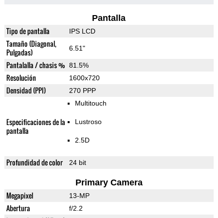
Pantalla
Tipo de pantalla
IPS LCD
Tamaño (Diagonal,
6.51"
Pulgadas)
Pantalalla / chasis %
81.5%
Resolución
1600x720
Densidad (PPI)
270 PPP
Multitouch
Especificaciones de la
Lustroso
pantalla
2.5D
Profundidad de color
24 bit
Primary Camera
Megapixel
13-MP
Abertura
f/2.2