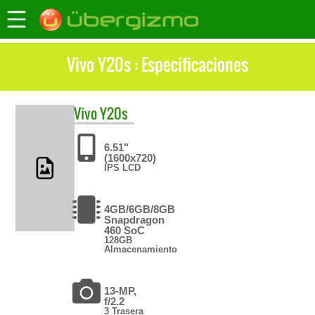
Vivo Y20s : Especificaciones
Vivo
Y20s
6.51"
(1600x720)
IPS LCD
4GB/6GB/8GB
Snapdragon
460 SoC
128GB
Almacenamiento
13-MP,
f/2.2
3 Trasera