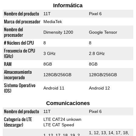
Informática
Nombre del producto
11T
Pixel 6
Marca del procesador
MediaTek
Nombre del
Dimensity 1200
Google Tensor
procesador
# Núcleos del CPU
8
8
Frecuencia de CPU
3 GHz
2.8 GHz
(GHz)
RAM
8GB
8GB
Almacenamiento
128GB/256GB
128GB/256GB
incorporado
Sistema Operativo
Android 11
Android 12
(OS)
Comunicaciones
Nombre del producto
11T
Pixel 6
Categoría de LTE
LTE CAT24 unkown
(descargar)
LTE CAT Speed
1, 12, 13, 14, 17, 18,
1, 12, 17, 18, 19, 2,