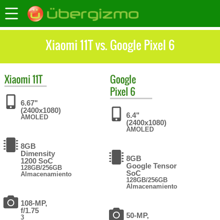
Xiaomi 11T vs. Google Pixel 6
Xiaomi
11T
Google
Pixel 6
6.67"
(2400x1080)
6.4"
AMOLED
(2400x1080)
AMOLED
8GB
Dimensity
8GB
1200 SoC
Google Tensor
128GB/256GB
SoC
Almacenamiento
128GB/256GB
Almacenamiento
108-MP,
f/1.75
50-MP,
3