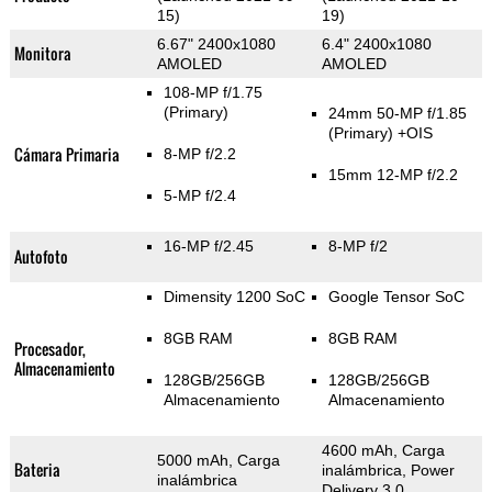
15)
19)
6.67" 2400x1080
6.4" 2400x1080
Monitora
AMOLED
AMOLED
108-MP f/1.75
(Primary)
24mm 50-MP f/1.85
(Primary)
+OIS
Cámara Primaria
8-MP f/2.2
15mm 12-MP f/2.2
5-MP f/2.4
16-MP f/2.45
8-MP f/2
Autofoto
Dimensity 1200 SoC
Google Tensor SoC
8GB RAM
8GB RAM
Procesador,
Almacenamiento
128GB/256GB
128GB/256GB
Almacenamiento
Almacenamiento
4600 mAh, Carga
5000 mAh, Carga
Bateria
inalámbrica, Power
inalámbrica
Delivery 3.0