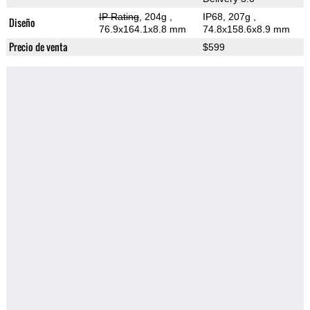
IP Rating
, 204g
,
IP68, 207g
,
Diseño
76.9x164.1x8.8 mm
74.8x158.6x8.9 mm
Precio de venta
$599