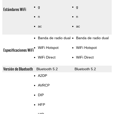
g
g
Estándares WiFi
n
n
ac
ac
Banda de radio dual
Banda de radio dual
WiFi Hotspot
WiFi Hotspot
Especificaciones WiFi
WiFi Direct
WiFi Direct
Versión de Bluetooth
Bluetooth 5.2
Bluetooth 5.2
A2DP
AVRCP
DIP
HFP