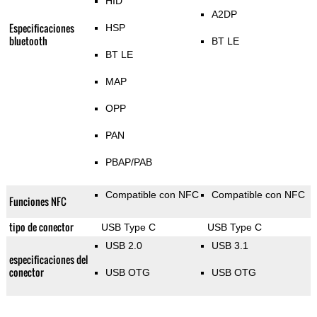
HID
A2DP
Especificaciones
HSP
bluetooth
BT LE
BT LE
MAP
OPP
PAN
PBAP/PAB
Compatible con NFC
Compatible con NFC
Funciones NFC
tipo de conector
USB Type C
USB Type C
USB 2.0
USB 3.1
especificaciones del
conector
USB OTG
USB OTG