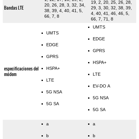
19, 2, 20, 25, 26, 28,
20, 26, 28, 3, 32, 34,
Bandas LTE
29, 3, 30, 32, 38, 39,
38, 39, 4, 40, 41, 5,
4, 40, 41, 46, 46, 5,
66, 7, 8
66, 7, 71, 8
UMTS
UMTS
EDGE
EDGE
GPRS
GPRS
HSPA+
especificaciones del
HSPA+
módem
LTE
LTE
EV-DO A
5G NSA
5G NSA
5G SA
5G SA
a
a
b
b