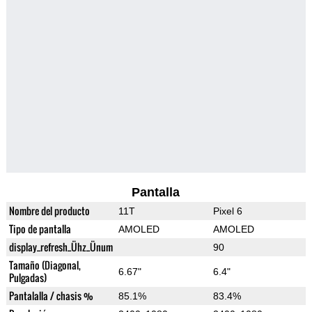
Pantalla
Nombre del producto
11T
Pixel 6
Tipo de pantalla
AMOLED
AMOLED
display_refresh_Ühz_Ünum
90
Tamaño (Diagonal,
6.67"
6.4"
Pulgadas)
Pantalalla / chasis %
85.1%
83.4%