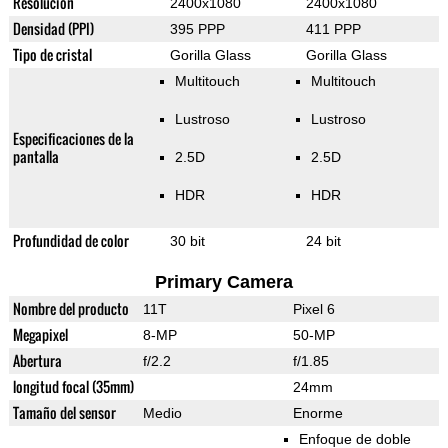
Resolución
2400x1080
2400x1080
Densidad (PPI)
395 PPP
411 PPP
Tipo de cristal
Gorilla Glass
Gorilla Glass
Multitouch
Multitouch
Lustroso
Lustroso
Especificaciones de la
pantalla
2.5D
2.5D
HDR
HDR
Profundidad de color
30 bit
24 bit
Primary Camera
Nombre del producto
11T
Pixel 6
Megapixel
8-MP
50-MP
Abertura
f/2.2
f/1.85
longitud focal (35mm)
24mm
Tamaño del sensor
Medio
Enorme
Enfoque de doble