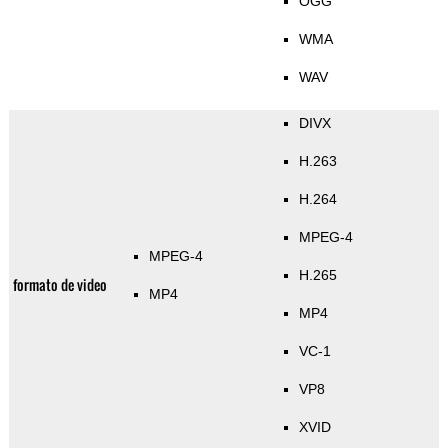
OGG
WMA
WAV
DIVX
H.263
H.264
MPEG-4
MPEG-4
H.265
formato de video
MP4
MP4
VC-1
VP8
XVID