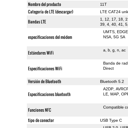
Nombre del producto
11T
Categoría de LTE (descargar)
LTE CAT24 un
1, 12, 17, 18, 1
Bandas LTE
39, 4, 40, 41, 5
UMTS
EDG
especificaciones del módem
NSA
5G SA
a
b
g
n
ac
Estándares WiFi
Banda de rad
Especificaciones WiFi
Direct
Versión de Bluetooth
Bluetooth 5.2
A2DP
AVRC
Especificaciones bluetooth
LE
MAP
OP
Compatible 
Funciones NFC
tipo de conector
USB Type C
USB 2.0
US