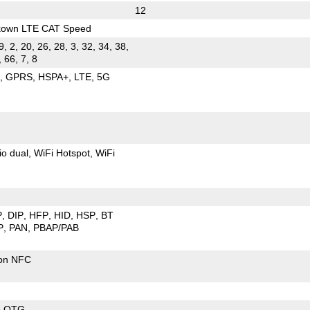
12
kown LTE CAT Speed
9, 2, 20, 26, 28, 3, 32, 34, 38,
, 66, 7, 8
E
GPRS
HSPA+
LTE
5G
io dual
WiFi Hotspot
WiFi
P
DIP
HFP
HID
HSP
BT
P
PAN
PBAP/PAB
con NFC
B OTG