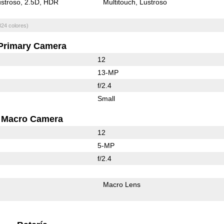
stroso
2.5D
HDR
Multitouch
Lustroso
824 colores)
Primary Camera
12
13-MP
f/2.4
Small
Macro Camera
12
5-MP
f/2.4
Macro Lens