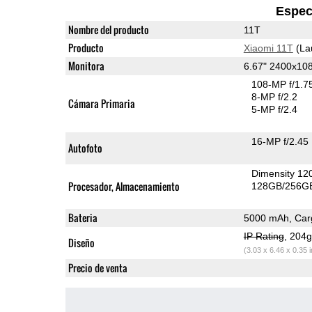
Espec
Nombre del producto
11T
Producto
Xiaomi 11T
(La
Monitora
6.67" 2400x1
108-MP f/1.7
8-MP f/2.2
Cámara Primaria
5-MP f/2.4
16-MP f/2.45
Autofoto
Dimensity 12
Procesador, Almacenamiento
128GB/256GB
Bateria
5000 mAh, Carg
IP Rating
, 204
Diseño
(3.03 x 6.46 x 0.35 
Precio de venta