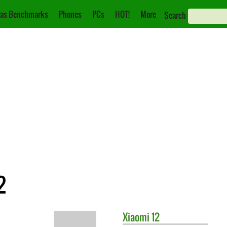
as Benchmarks
Phones
PCs
HOT!
More
Search
2
Xiaomi
12