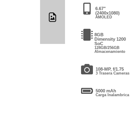
6.67"
(2400x1080)
AMOLED
8GB
Dimensity 1200
SoC
128GB/256GB
Almacenamiento
108-MP, f/1.75
3 Trasera Cameras
5000 mAh
Carga Inalambrica