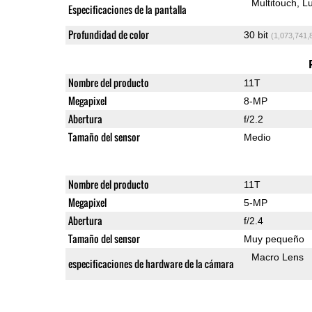
Multitouch
Lu
Especificaciones de la pantalla
Profundidad de color
30 bit
(1,073,741,
Nombre del producto
11T
Megapixel
8-MP
Abertura
f/2.2
Tamaño del sensor
Medio
Nombre del producto
11T
Megapixel
5-MP
Abertura
f/2.4
Tamaño del sensor
Muy pequeño
Macro Lens
especificaciones de hardware de la cámara