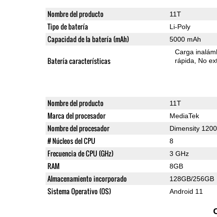
Nombre del producto
11T
Tipo de batería
Li-Poly
Capacidad de la batería (mAh)
5000 mAh
Carga inalámb
Batería características
rápida
No ext
Nombre del producto
11T
Marca del procesador
MediaTek
Nombre del procesador
Dimensity 1200
# Núcleos del CPU
8
Frecuencia de CPU (GHz)
3 GHz
RAM
8GB
Almacenamiento incorporado
128GB/256GB
Sistema Operativo (OS)
Android 11