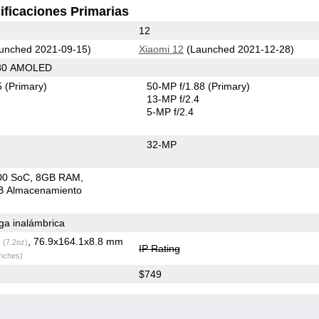
ificaciones Primarias
12
unched 2021-09-15)
Xiaomi 12
(Launched 2021-12-28)
080 AMOLED
5
(Primary)
50-MP f/1.88
(Primary)
13-MP f/2.4
5-MP f/2.4
32-MP
00 SoC
8GB RAM
 Almacenamiento
a inalámbrica
g
, 76.9x164.1x8.8 mm
(7.2oz)
IP Rating
inches)
$749