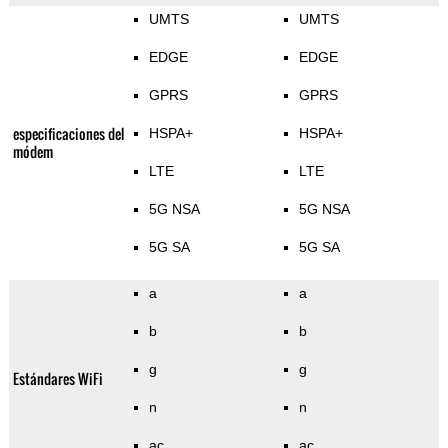
UMTS
UMTS
EDGE
EDGE
GPRS
GPRS
especificaciones del
HSPA+
HSPA+
módem
LTE
LTE
5G NSA
5G NSA
5G SA
5G SA
a
a
b
b
g
g
Estándares WiFi
n
n
ac
ac