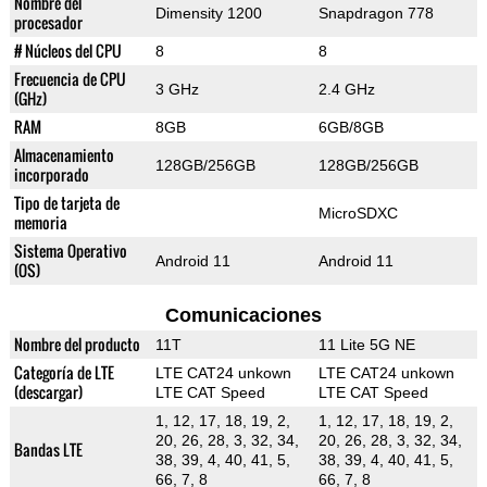
Nombre del
Dimensity 1200
Snapdragon 778
procesador
# Núcleos del CPU
8
8
Frecuencia de CPU
3 GHz
2.4 GHz
(GHz)
RAM
8GB
6GB/8GB
Almacenamiento
128GB/256GB
128GB/256GB
incorporado
Tipo de tarjeta de
MicroSDXC
memoria
Sistema Operativo
Android 11
Android 11
(OS)
Comunicaciones
Nombre del producto
11T
11 Lite 5G NE
Categoría de LTE
LTE CAT24 unkown
LTE CAT24 unkown
(descargar)
LTE CAT Speed
LTE CAT Speed
1, 12, 17, 18, 19, 2,
1, 12, 17, 18, 19, 2,
20, 26, 28, 3, 32, 34,
20, 26, 28, 3, 32, 34,
Bandas LTE
38, 39, 4, 40, 41, 5,
38, 39, 4, 40, 41, 5,
66, 7, 8
66, 7, 8