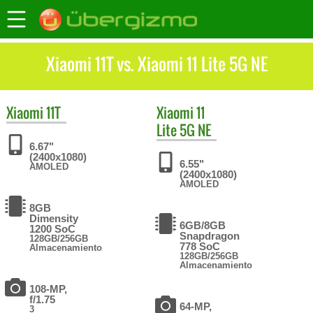
Xiaomi 11T vs. Xiaomi 11 Lite 5G NE
Xiaomi
11T
Xiaomi
11
Lite 5G NE
6.67"
(2400x1080)
6.55"
AMOLED
(2400x1080)
AMOLED
8GB
Dimensity
6GB/8GB
1200 SoC
Snapdragon
128GB/256GB
778 SoC
Almacenamiento
128GB/256GB
Almacenamiento
108-MP,
f/1.75
64-MP,
3