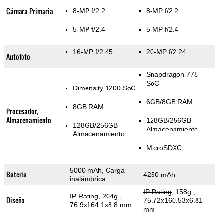
Cámara Primaria
8-MP f/2.2
8-MP f/2.2
5-MP f/2.4
5-MP f/2.4
16-MP f/2.45
20-MP f/2.24
Autofoto
Snapdragon 778
SoC
Dimensity 1200 SoC
6GB/8GB RAM
8GB RAM
Procesador,
Almacenamiento
128GB/256GB
128GB/256GB
Almacenamiento
Almacenamiento
MicroSDXC
5000 mAh, Carga
Bateria
4250 mAh
inalámbrica
IP Rating
, 158g
,
IP Rating
, 204g
,
Diseño
75.72x160.53x6.81
76.9x164.1x8.8 mm
mm