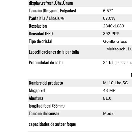
display_refresh_Ühz_Ünum
Tamaño (Diagonal, Pulgadas)
6.57"
Pantalalla / chasis %
87.0%
Resolución
2340x1080
Densidad (PPI)
392 PPP
Tipo de cristal
Gorilla Glass
Multitouch
Lu
Especificaciones de la pantalla
Profundidad de color
24 bit
(16,777,216
Nombre del producto
Mi 10 Lite 5G
Megapixel
48-MP
Abertura
f/1.8
longitud focal (35mm)
Tamaño del sensor
Medio
capacidades de autoenfoque