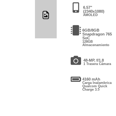
6.57"
(2340x1080)
AMOLED
6GB/8GB
Snapdragon 765
SoC
128GB
Almacenamiento
48-MP, f/1.8
1 Trasera Cámara
4160 mAh
Carga Inalambrica
Qualcom Quick
Charge 3.5