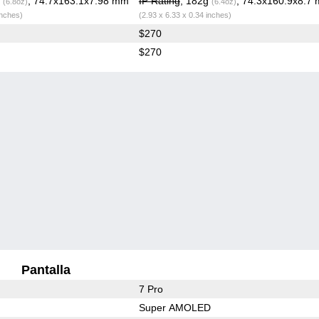
g
, 74.7x163.1x7.98 mm
IP Rating
, 182g
, 74.3x160.9x8.7
(6.8oz)
(6.4oz)
inches)
(2.93 x 6.33 x 0.34 inches)
$270
$270
Pantalla
7 Pro
Super AMOLED