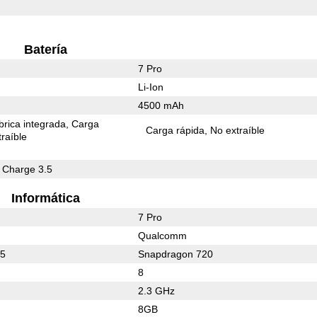
Batería
7 Pro
Li-Ion
4500 mAh
rica integrada
Carga
Carga rápida
No extraíble
raíble
 Charge 3.5
Informática
7 Pro
Qualcomm
65
Snapdragon 720
8
2.3 GHz
8GB