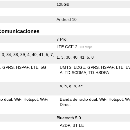
128GB
Android 10
Comunicaciones
7 Pro
LTE CAT12
603 Mbps
, 3, 34, 38, 39, 4, 40, 41, 5, 7,
1, 3, 38, 40, 41, 5, 8
E
GPRS
HSPA+
LTE
5G
UMTS
EDGE
GPRS
HSPA+
LTE
E
A
TD-SCDMA
TD-HSDPA
a
b
g
n
ac
io dual
WiFi Hotspot
WiFi
Banda de radio dual
WiFi Hotspot
Wi
Direct
Bluetooth 5.0
A2DP
BT LE