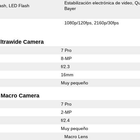
Estabilización electrónica de video
Q
ash
LED Flash
Bayer
1080p/120fps
2160p/30fps
ltrawide Camera
7 Pro
8-MP
f/2.3
16mm
Muy pequeño
Macro Camera
7 Pro
2-MP
f/2.4
Muy pequeño
Macro Lens