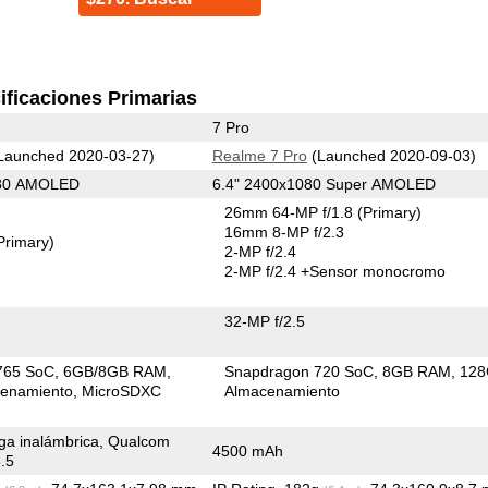
ificaciones Primarias
7 Pro
Launched 2020-03-27)
Realme 7 Pro
(Launched 2020-09-03)
080 AMOLED
6.4" 2400x1080 Super AMOLED
26mm 64-MP f/1.8
(Primary)
16mm 8-MP f/2.3
Primary)
2-MP f/2.4
2-MP f/2.4
+Sensor monocromo
32-MP f/2.5
765 SoC
6GB/8GB RAM
Snapdragon 720 SoC
8GB RAM
12
enamiento
MicroSDXC
Almacenamiento
ga inalámbrica, Qualcom
4500 mAh
.5