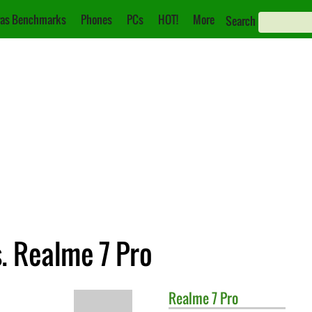
as Benchmarks
Phones
PCs
HOT!
More
Search
s. Realme 7 Pro
Realme
7 Pro