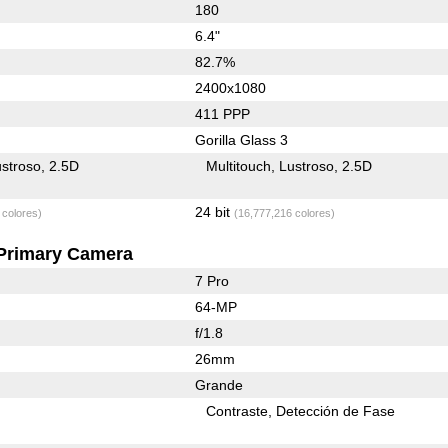
180
6.4"
82.7%
2400x1080
411 PPP
Gorilla Glass 3
stroso
2.5D
Multitouch
Lustroso
2.5D
24 bit
 colores)
(16,777,216 colores)
Primary Camera
7 Pro
64-MP
f/1.8
26mm
Grande
Contraste
Detección de Fase