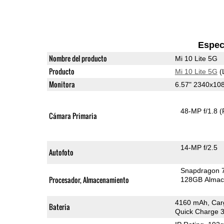
Espec
Nombre del producto
Mi 10 Lite 5G
Producto
Mi 10 Lite 5G
(
Monitora
6.57" 2340x1
48-MP f/1.8
(
Cámara Primaria
14-MP f/2.5
Autofoto
Snapdragon 
Procesador, Almacenamiento
128GB Almac
4160 mAh, Car
Bateria
Quick Charge 3