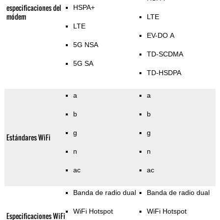
especificaciones del
HSPA+
módem
LTE
LTE
EV-DO A
5G NSA
TD-SCDMA
5G SA
TD-HSDPA
a
a
b
b
g
g
Estándares WiFi
n
n
ac
ac
Banda de radio dual
Banda de radio dual
WiFi Hotspot
WiFi Hotspot
Especificaciones WiFi