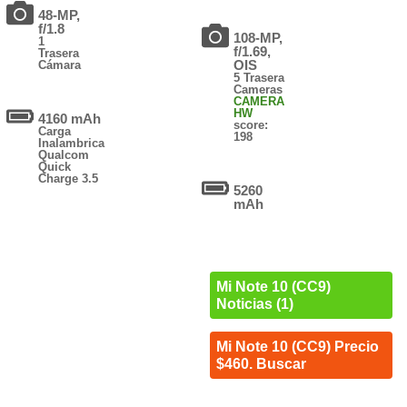
48-MP,
f/1.8
108-MP,
1
f/1.69,
Trasera
OIS
Cámara
5 Trasera
Cameras
CAMERA
HW
4160 mAh
score:
Carga
198
Inalambrica
Qualcom
Quick
Charge 3.5
5260
mAh
Mi Note 10 (CC9)
Noticias (1)
Mi Note 10 (CC9) Precio
$460. Buscar