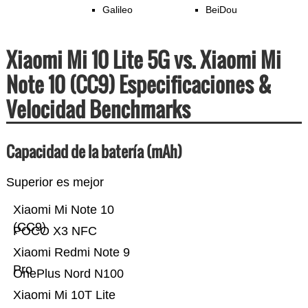
Galileo
BeiDou
Xiaomi Mi 10 Lite 5G vs. Xiaomi Mi
Note 10 (CC9) Especificaciones &
Velocidad Benchmarks
Capacidad de la batería (mAh)
Superior es mejor
Xiaomi Mi Note 10
(CC9)
POCO X3 NFC
Xiaomi Redmi Note 9
Pro
OnePlus Nord N100
Xiaomi Mi 10T Lite