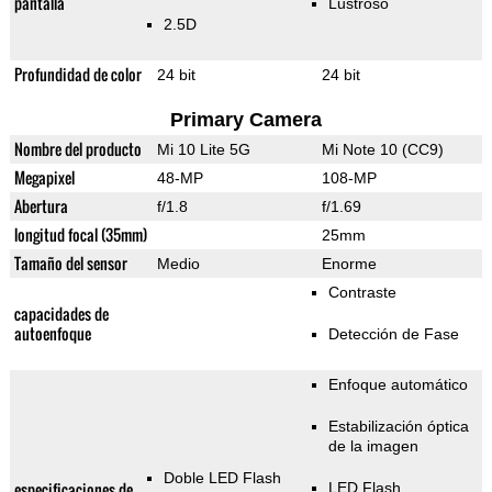
pantalla
Lustroso
2.5D
Profundidad de color
24 bit
24 bit
Primary Camera
Nombre del producto
Mi 10 Lite 5G
Mi Note 10 (CC9)
Megapixel
48-MP
108-MP
Abertura
f/1.8
f/1.69
longitud focal (35mm)
25mm
Tamaño del sensor
Medio
Enorme
Contraste
capacidades de
autoenfoque
Detección de Fase
Enfoque automático
Estabilización óptica
de la imagen
Doble LED Flash
especificaciones de
LED Flash