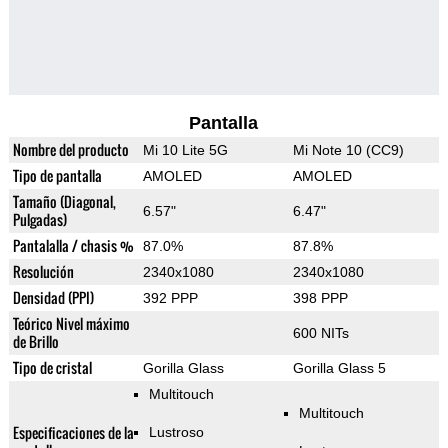
Pantalla
Nombre del producto
Mi 10 Lite 5G
Mi Note 10 (CC9)
Tipo de pantalla
AMOLED
AMOLED
Tamaño (Diagonal,
6.57"
6.47"
Pulgadas)
Pantalalla / chasis %
87.0%
87.8%
Resolución
2340x1080
2340x1080
Densidad (PPI)
392 PPP
398 PPP
Teórico Nivel máximo
600 NITs
de Brillo
Tipo de cristal
Gorilla Glass
Gorilla Glass 5
Multitouch
Multitouch
Especificaciones de la
Lustroso