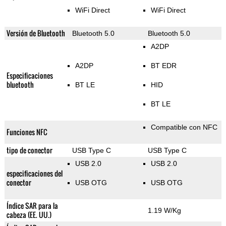
WiFi Direct
WiFi Direct
Versión de Bluetooth
Bluetooth 5.0
Bluetooth 5.0
A2DP
A2DP
BT EDR
Especificaciones
bluetooth
BT LE
HID
BT LE
Compatible con NFC
Funciones NFC
tipo de conector
USB Type C
USB Type C
USB 2.0
USB 2.0
especificaciones del
conector
USB OTG
USB OTG
Índice SAR para la
1.19 W/Kg
cabeza (EE. UU.)