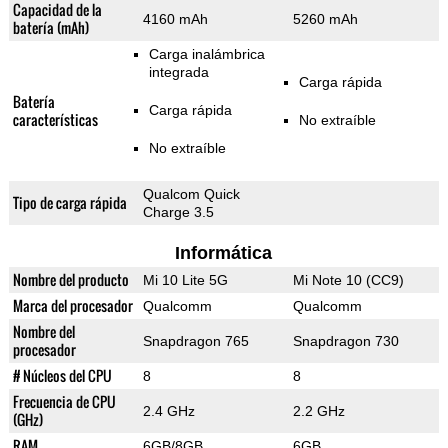
Capacidad de la
4160 mAh
5260 mAh
batería (mAh)
Carga inalámbrica
integrada
Carga rápida
Batería
Carga rápida
características
No extraíble
No extraíble
Qualcom Quick
Tipo de carga rápida
Charge 3.5
Informática
Nombre del producto
Mi 10 Lite 5G
Mi Note 10 (CC9)
Marca del procesador
Qualcomm
Qualcomm
Nombre del
Snapdragon 765
Snapdragon 730
procesador
# Núcleos del CPU
8
8
Frecuencia de CPU
2.4 GHz
2.2 GHz
(GHz)
RAM
6GB/8GB
6GB