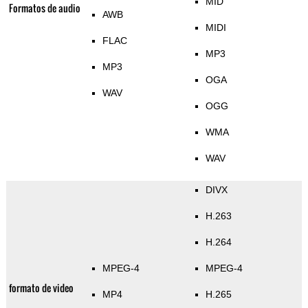
MID
Formatos de audio
AWB
MIDI
FLAC
MP3
MP3
OGA
WAV
OGG
WMA
WAV
DIVX
H.263
H.264
MPEG-4
MPEG-4
formato de video
MP4
H.265