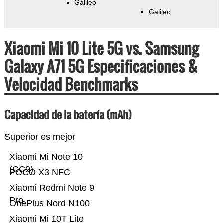
Galileo
Galileo
Xiaomi Mi 10 Lite 5G vs. Samsung
Galaxy A71 5G Especificaciones &
Velocidad Benchmarks
Capacidad de la batería (mAh)
Superior es mejor
Xiaomi Mi Note 10
(CC9)
POCO X3 NFC
Xiaomi Redmi Note 9
Pro
OnePlus Nord N100
Xiaomi Mi 10T Lite