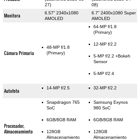
27)
08)
6.57" 2340x1080
6.7" 2400x1080 Super
Monitora
AMOLED
AMOLED
64-MP f/1.8
(Primary)
12-MP f/2.2
48-MP f/1.8
Cámara Primaria
(Primary)
5-MP f/2.2
+Bokeh
Sensor
5-MP f/2.4
14-MP f/2.5
32-MP f/2.2
Autofoto
Snapdragon 765
Samsung Exynos
SoC
980 SoC
6GB/8GB RAM
6GB/8GB RAM
Procesador,
Almacenamiento
128GB
128GB
Almacenamiento
Almacenamiento