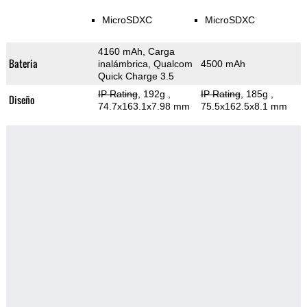
MicroSDXC
MicroSDXC
4160 mAh, Carga
Bateria
inalámbrica, Qualcom
4500 mAh
Quick Charge 3.5
IP Rating
, 192g
,
IP Rating
, 185g
,
Diseño
74.7x163.1x7.98 mm
75.5x162.5x8.1 mm