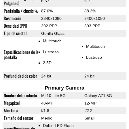
6.57"
6.7"
Pulgadas)
Pantalalla / chasis %
87.0%
88.3%
Resolución
2340x1080
2400x1080
Densidad (PPI)
392 PPP
393 PPP
Tipo de cristal
Gorilla Glass
Multitouch
Multitouch
Especificaciones de la
Lustroso
pantalla
Lustroso
2.5D
Profundidad de color
24 bit
24 bit
Primary Camera
Nombre del producto
Mi 10 Lite 5G
Galaxy A71 5G
Megapixel
48-MP
12-MP
Abertura
f/1.8
f/2.2
Tamaño del sensor
Medio
Small
Doble LED Flash
especificaciones de