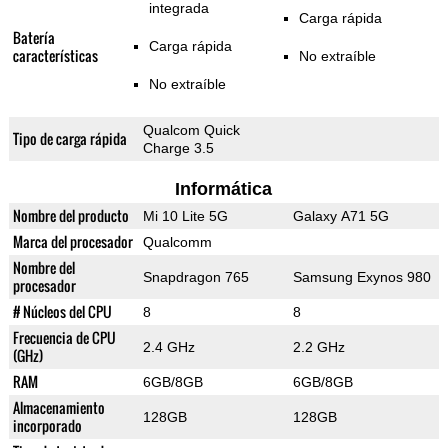
integrada
Carga rápida
Batería
Carga rápida
características
No extraíble
No extraíble
Qualcom Quick
Tipo de carga rápida
Charge 3.5
Informática
Nombre del producto
Mi 10 Lite 5G
Galaxy A71 5G
Marca del procesador
Qualcomm
Nombre del
Snapdragon 765
Samsung Exynos 980
procesador
# Núcleos del CPU
8
8
Frecuencia de CPU
2.4 GHz
2.2 GHz
(GHz)
RAM
6GB/8GB
6GB/8GB
Almacenamiento
128GB
128GB
incorporado