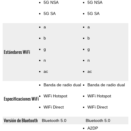
5G NSA
5G NSA
5G SA
5G SA
a
a
b
b
g
g
Estándares WiFi
n
n
ac
ac
Banda de radio dual
Banda de radio dual
WiFi Hotspot
WiFi Hotspot
Especificaciones WiFi
WiFi Direct
WiFi Direct
Versión de Bluetooth
Bluetooth 5.0
Bluetooth 5.0
A2DP