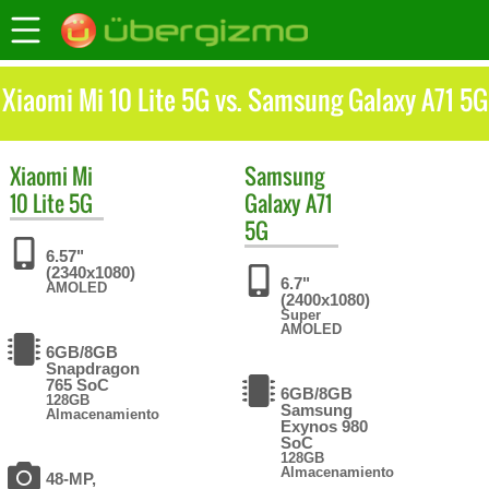
Xiaomi Mi 10 Lite 5G vs. Samsung Galaxy A71 5G
Xiaomi
Mi
Samsung
10 Lite 5G
Galaxy A71
5G
6.57"
(2340x1080)
6.7"
AMOLED
(2400x1080)
Super
AMOLED
6GB/8GB
Snapdragon
765 SoC
6GB/8GB
128GB
Samsung
Almacenamiento
Exynos 980
SoC
128GB
Almacenamiento
48-MP,