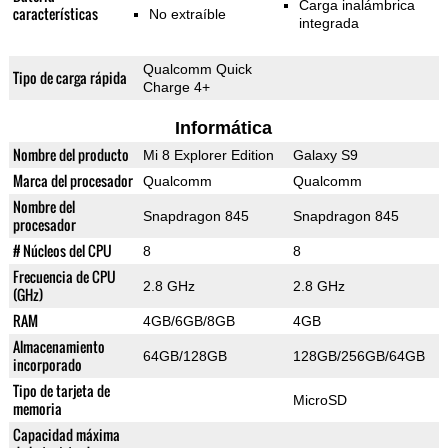
Carga inalámbrica
características
No extraíble
integrada
Qualcomm Quick
Tipo de carga rápida
Charge 4+
Informática
Nombre del producto
Mi 8 Explorer Edition
Galaxy S9
Marca del procesador
Qualcomm
Qualcomm
Nombre del
Snapdragon 845
Snapdragon 845
procesador
# Núcleos del CPU
8
8
Frecuencia de CPU
2.8 GHz
2.8 GHz
(GHz)
RAM
4GB/6GB/8GB
4GB
Almacenamiento
64GB/128GB
128GB/256GB/64GB
incorporado
Tipo de tarjeta de
MicroSD
memoria
Capacidad máxima