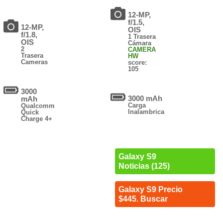
12-MP,
f/1.5,
12-MP,
OIS
f/1.8,
1 Trasera
OIS
Cámara
2
CAMERA
Trasera
HW
Cameras
score:
105
3000
3000 mAh
mAh
Carga
Qualcomm
Inalambrica
Quick
Charge 4+
Galaxy S9
Noticias (125)
Galaxy S9 Precio
$445. Buscar