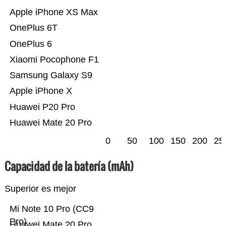
Apple iPhone XS Max
OnePlus 6T
OnePlus 6
Xiaomi Pocophone F1
Samsung Galaxy S9
Apple iPhone X
Huawei P20 Pro
Huawei Mate 20 Pro
0
50
100
150
200
25
Capacidad de la batería (mAh)
Superior es mejor
Mi Note 10 Pro (CC9
Pro)
Huawei Mate 20 Pro