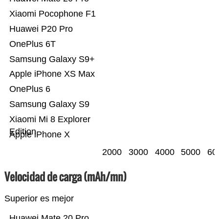
Xiaomi Pocophone F1
Huawei P20 Pro
OnePlus 6T
Samsung Galaxy S9+
Apple iPhone XS Max
OnePlus 6
Samsung Galaxy S9
Xiaomi Mi 8 Explorer
Edition
Apple iPhone X
2000
3000
4000
5000
60
Velocidad de carga (mAh/mn)
Superior es mejor
Huawei Mate 20 Pro