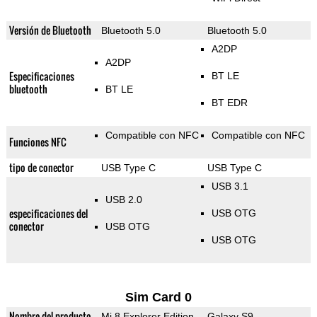
Versión de Bluetooth
Bluetooth 5.0
Bluetooth 5.0
A2DP
A2DP
Especificaciones
BT LE
bluetooth
BT LE
BT EDR
Compatible con NFC
Compatible con NFC
Funciones NFC
tipo de conector
USB Type C
USB Type C
USB 3.1
USB 2.0
especificaciones del
USB OTG
conector
USB OTG
USB OTG
Sim Card 0
Nombre del producto
Mi 8 Explorer Edition
Galaxy S9