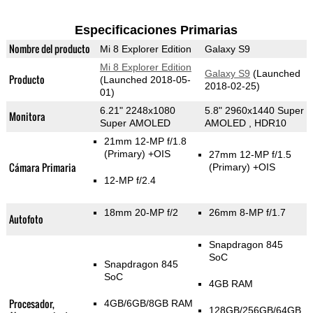
Especificaciones Primarias
Nombre del producto
Mi 8 Explorer Edition
Galaxy S9
Mi 8 Explorer Edition
Galaxy S9
(Launched
Producto
(Launched 2018-05-
2018-02-25)
01)
6.21" 2248x1080
5.8" 2960x1440 Super
Monitora
Super AMOLED
AMOLED , HDR10
21mm 12-MP f/1.8
(Primary)
+OIS
27mm 12-MP f/1.5
Cámara Primaria
(Primary)
+OIS
12-MP f/2.4
18mm 20-MP f/2
26mm 8-MP f/1.7
Autofoto
Snapdragon 845
SoC
Snapdragon 845
SoC
4GB RAM
Procesador,
4GB/6GB/8GB RAM
128GB/256GB/64GB