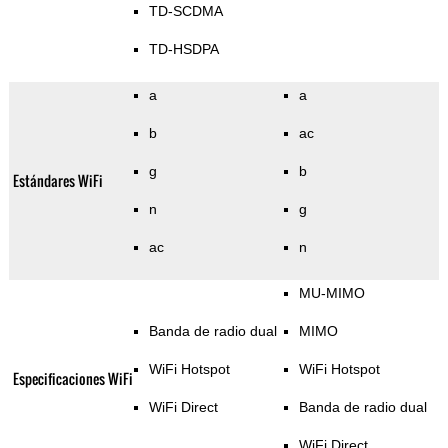
TD-SCDMA
TD-HSDPA
a
a
b
ac
g
b
Estándares WiFi
n
g
ac
n
MU-MIMO
Banda de radio dual
MIMO
WiFi Hotspot
WiFi Hotspot
Especificaciones WiFi
WiFi Direct
Banda de radio dual
WiFi Direct