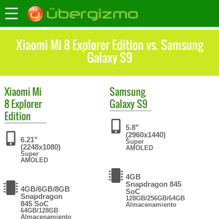
Xiaomi Mi 8 Explorer Edition vs. Samsung
Galaxy S9
Xiaomi
Mi
Samsung
8 Explorer
Galaxy S9
Edition
5.8"
(2960x1440)
6.21"
Super
(2248x1080)
AMOLED
Super
AMOLED
4GB
Snapdragon 845
4GB/6GB/8GB
SoC
Snapdragon
128GB/256GB/64GB
845 SoC
Almacenamiento
64GB/128GB
Almacenamiento