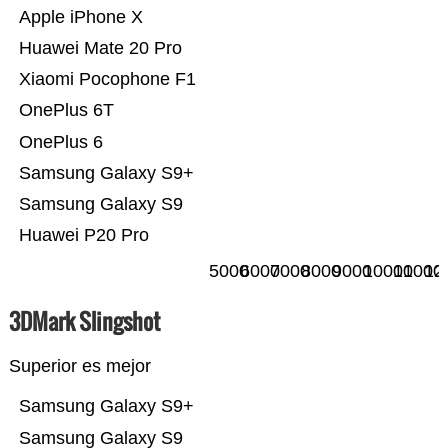
Apple iPhone X
Huawei Mate 20 Pro
Xiaomi Pocophone F1
OnePlus 6T
OnePlus 6
Samsung Galaxy S9+
Samsung Galaxy S9
Huawei P20 Pro
5000
6000
7000
8000
9000
10000
11000
12
3DMark Slingshot
Superior es mejor
Samsung Galaxy S9+
Samsung Galaxy S9