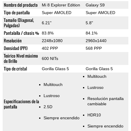
Nombre del producto
Mi 8 Explorer Edition
Galaxy S9
Tipo de pantalla
Super AMOLED
Super AMOLED
Tamaño (Diagonal,
6.21"
5.8"
Pulgadas)
Pantalalla / chasis %
83.8%
84.1%
Resolución
2248x1080
2960x1440
Densidad (PPI)
402 PPP
568 PPP
Teórico Nivel máximo
600 NITs
de Brillo
Tipo de cristal
Gorilla Glass 5
Gorilla Glass 5
Multitouch
Multitouch
Lustroso
Lustroso
Resolución pantalla
Especificaciones de la
cambiable
pantalla
2.5D
HDR10
Siempre encendido
Siempre encendido