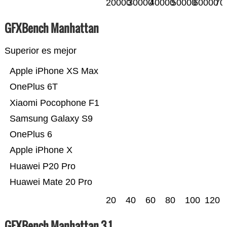
20000
30000
40000
50000
60000
70
GFXBench Manhattan
Superior es mejor
Apple iPhone XS Max
OnePlus 6T
Xiaomi Pocophone F1
Samsung Galaxy S9
OnePlus 6
Apple iPhone X
Huawei P20 Pro
Huawei Mate 20 Pro
20
40
60
80
100
120
GFXBench Manhattan 3.1