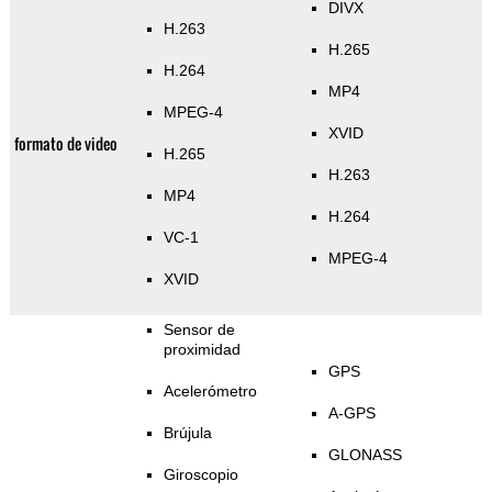
DIVX
H.263
H.265
H.264
MP4
MPEG-4
XVID
formato de video
H.265
H.263
MP4
H.264
VC-1
MPEG-4
XVID
Sensor de
proximidad
GPS
Acelerómetro
A-GPS
Brújula
GLONASS
Giroscopio