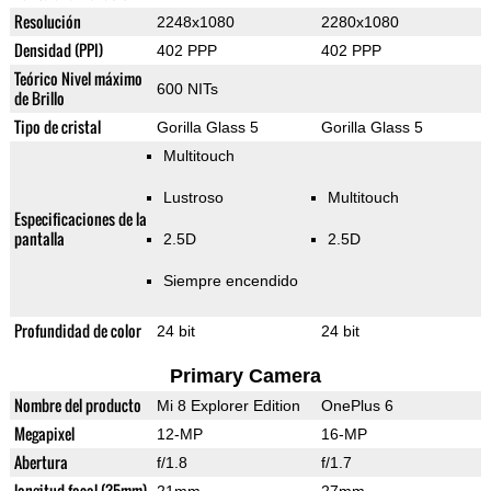
Resolución
2248x1080
2280x1080
Densidad (PPI)
402 PPP
402 PPP
Teórico Nivel máximo
600 NITs
de Brillo
Tipo de cristal
Gorilla Glass 5
Gorilla Glass 5
Multitouch
Lustroso
Multitouch
Especificaciones de la
pantalla
2.5D
2.5D
Siempre encendido
Profundidad de color
24 bit
24 bit
Primary Camera
Nombre del producto
Mi 8 Explorer Edition
OnePlus 6
Megapixel
12-MP
16-MP
Abertura
f/1.8
f/1.7
longitud focal (35mm)