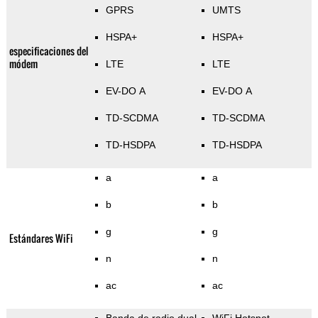
GPRS
UMTS
HSPA+
HSPA+
especificaciones del
módem
LTE
LTE
EV-DO A
EV-DO A
TD-SCDMA
TD-SCDMA
TD-HSDPA
TD-HSDPA
a
a
b
b
g
g
Estándares WiFi
n
n
ac
ac