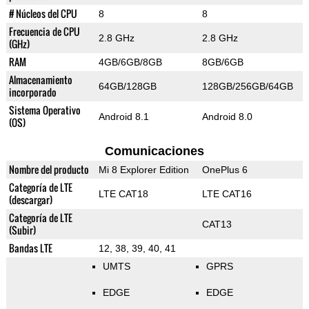
# Núcleos del CPU
8
8
Frecuencia de CPU
2.8 GHz
2.8 GHz
(GHz)
RAM
4GB/6GB/8GB
8GB/6GB
Almacenamiento
64GB/128GB
128GB/256GB/64GB
incorporado
Sistema Operativo
Android 8.1
Android 8.0
(OS)
Comunicaciones
Nombre del producto
Mi 8 Explorer Edition
OnePlus 6
Categoría de LTE
LTE CAT18
LTE CAT16
(descargar)
Categoría de LTE
CAT13
(Subir)
Bandas LTE
12, 38, 39, 40, 41
UMTS
GPRS
EDGE
EDGE