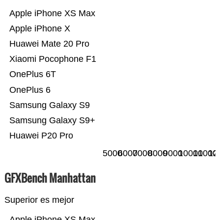
Apple iPhone XS Max
Apple iPhone X
Huawei Mate 20 Pro
Xiaomi Pocophone F1
OnePlus 6T
OnePlus 6
Samsung Galaxy S9
Samsung Galaxy S9+
Huawei P20 Pro
5000
6000
7000
8000
9000
10000
11000
12
GFXBench Manhattan
Superior es mejor
Apple iPhone XS Max