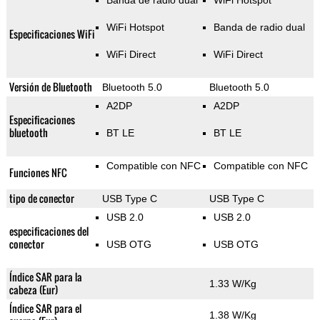
Banda de radio dual
WiFi Hotspot
WiFi Hotspot
Banda de radio dual
Especificaciones WiFi
WiFi Direct
WiFi Direct
Versión de Bluetooth
Bluetooth 5.0
Bluetooth 5.0
A2DP
A2DP
Especificaciones
bluetooth
BT LE
BT LE
Compatible con NFC
Compatible con NFC
Funciones NFC
tipo de conector
USB Type C
USB Type C
USB 2.0
USB 2.0
especificaciones del
conector
USB OTG
USB OTG
Índice SAR para la
1.33 W/Kg
cabeza (Eur)
Índice SAR para el
1.38 W/Kg