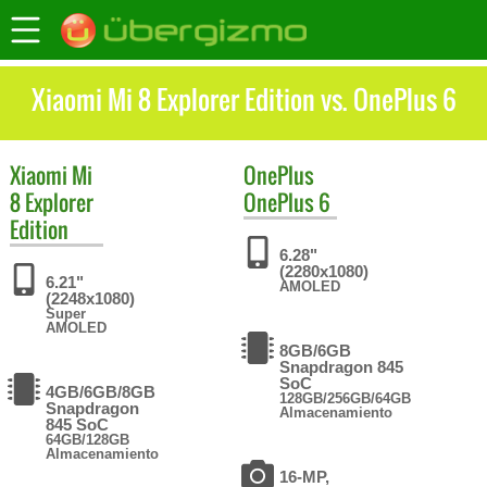
Xiaomi Mi 8 Explorer Edition vs. OnePlus 6
Xiaomi
Mi
OnePlus
8 Explorer
OnePlus 6
Edition
6.28"
(2280x1080)
6.21"
AMOLED
(2248x1080)
Super
AMOLED
8GB/6GB
Snapdragon 845
SoC
4GB/6GB/8GB
128GB/256GB/64GB
Snapdragon
Almacenamiento
845 SoC
64GB/128GB
Almacenamiento
16-MP,