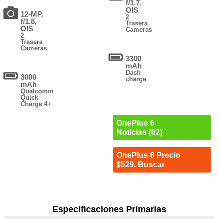
f/1.7,
OIS
12-MP,
2
f/1.8,
Trasera
OIS
Cameras
2
Trasera
Cameras
3300
mAh
Dash
3000
charge
mAh
Qualcomm
Quick
Charge 4+
OnePlus 6
Noticias (62)
OnePlus 6 Precio
$529. Buscar
Especificaciones Primarias