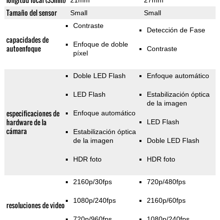
21mm
27mm
Tamaño del sensor
Small
Small
Contraste
Detección de Fase
capacidades de
Enfoque de doble
autoenfoque
Contraste
píxel
Doble LED Flash
Enfoque automático
LED Flash
Estabilización óptica
de la imagen
especificaciones de
Enfoque automático
hardware de la
LED Flash
cámara
Estabilización óptica
de la imagen
Doble LED Flash
HDR foto
HDR foto
2160p/30fps
720p/480fps
1080p/240fps
2160p/60fps
resoluciones de video
720p/960fps
1080p/240fps