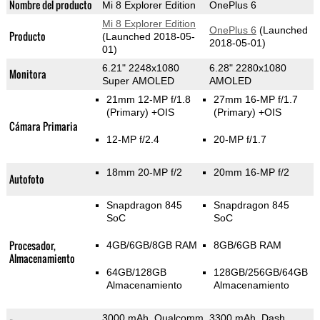
Nombre del producto
Mi 8 Explorer Edition
OnePlus 6
Mi 8 Explorer Edition
OnePlus 6
(Launched
Producto
(Launched 2018-05-
2018-05-01)
01)
6.21" 2248x1080
6.28" 2280x1080
Monitora
Super AMOLED
AMOLED
21mm 12-MP f/1.8
27mm 16-MP f/1.7
(Primary)
+OIS
(Primary)
+OIS
Cámara Primaria
12-MP f/2.4
20-MP f/1.7
18mm 20-MP f/2
20mm 16-MP f/2
Autofoto
Snapdragon 845
Snapdragon 845
SoC
SoC
Procesador,
4GB/6GB/8GB RAM
8GB/6GB RAM
Almacenamiento
64GB/128GB
128GB/256GB/64GB
Almacenamiento
Almacenamiento
3000 mAh, Qualcomm
3300 mAh, Dash