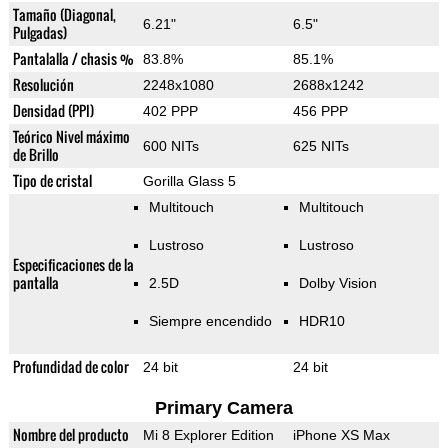
Tamaño (Diagonal,
6.21"
6.5"
Pulgadas)
Pantalalla / chasis %
83.8%
85.1%
Resolución
2248x1080
2688x1242
Densidad (PPI)
402 PPP
456 PPP
Teórico Nivel máximo
600 NITs
625 NITs
de Brillo
Tipo de cristal
Gorilla Glass 5
Multitouch
Multitouch
Lustroso
Lustroso
Especificaciones de la
pantalla
2.5D
Dolby Vision
Siempre encendido
HDR10
Profundidad de color
24 bit
24 bit
Primary Camera
Nombre del producto
Mi 8 Explorer Edition
iPhone XS Max