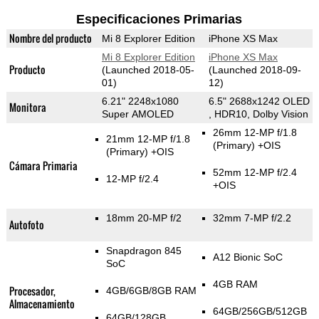
Especificaciones Primarias
Nombre del producto
Mi 8 Explorer Edition
iPhone XS Max
Mi 8 Explorer Edition
iPhone XS Max
Producto
(Launched 2018-05-
(Launched 2018-09-
01)
12)
6.21" 2248x1080
6.5" 2688x1242 OLED
Monitora
Super AMOLED
, HDR10, Dolby Vision
26mm 12-MP f/1.8
21mm 12-MP f/1.8
(Primary)
+OIS
(Primary)
+OIS
Cámara Primaria
52mm 12-MP f/2.4
12-MP f/2.4
+OIS
18mm 20-MP f/2
32mm 7-MP f/2.2
Autofoto
Snapdragon 845
A12 Bionic SoC
SoC
4GB RAM
Procesador,
4GB/6GB/8GB RAM
Almacenamiento
64GB/256GB/512GB
64GB/128GB