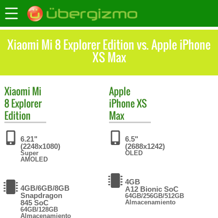
Xiaomi Mi 8 Explorer Edition vs. Apple iPhone
XS Max
Xiaomi
Mi
Apple
8 Explorer
iPhone XS
Edition
Max
6.21"
6.5"
(2248x1080)
(2688x1242)
Super
OLED
AMOLED
4GB
4GB/6GB/8GB
A12 Bionic SoC
Snapdragon
64GB/256GB/512GB
845 SoC
Almacenamiento
64GB/128GB
Almacenamiento