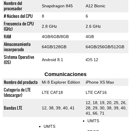
Nombre del
Snapdragon 845
A12 Bionic
procesador
# Núcleos del CPU
8
6
Frecuencia de CPU
2.8 GHz
2.6 GHz
(GHz)
RAM
4GB/6GB/8GB
4GB
Almacenamiento
64GB/128GB
64GB/256GB/512GB
incorporado
Sistema Operativo
Android 8.1
iOS 12
(OS)
Comunicaciones
Nombre del producto
Mi 8 Explorer Edition
iPhone XS Max
Categoría de LTE
LTE CAT18
LTE CAT16
(descargar)
12, 18, 19, 20, 25, 26,
Bandas LTE
12, 38, 39, 40, 41
28, 29, 30, 38, 39, 40,
41, 66, 71
UMTS
UMTS