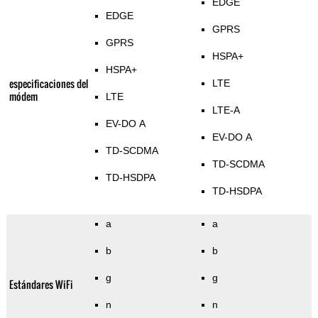
EDGE
EDGE
GPRS
GPRS
HSPA+
HSPA+
especificaciones del
LTE
módem
LTE
LTE-A
EV-DO A
EV-DO A
TD-SCDMA
TD-SCDMA
TD-HSDPA
TD-HSDPA
a
a
b
b
g
g
Estándares WiFi
n
n