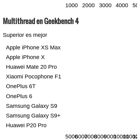
1000
2000
3000
4000
50
Multithread en Geekbench 4
Superior es mejor
Apple iPhone XS Max
Apple iPhone X
Huawei Mate 20 Pro
Xiaomi Pocophone F1
OnePlus 6T
OnePlus 6
Samsung Galaxy S9
Samsung Galaxy S9+
Huawei P20 Pro
5000
6000
7000
8000
9000
10000
11000
12