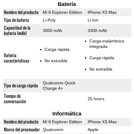
Batería
Nombre del producto
Mi 8 Explorer Edition
iPhone XS Max
Tipo de batería
Li-Poly
Li-Ion
Capacidad de la
3000 mAh
3300 mAh
batería (mAh)
Carga inalámbrica
integrada
Carga rápida
Batería
Carga rápida
características
No extraíble
No extraíble
Qualcomm Quick
Tipo de carga rápida
Charge 4+
Tiempo de
25 hours
conversación
Informática
Nombre del producto
Mi 8 Explorer Edition
iPhone XS Max
Marca del procesador
Qualcomm
Apple