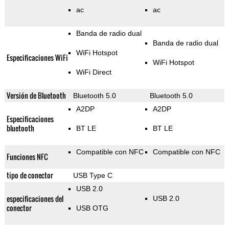
ac
ac
Banda de radio dual
Banda de radio dual
WiFi Hotspot
Especificaciones WiFi
WiFi Hotspot
WiFi Direct
Versión de Bluetooth
Bluetooth 5.0
Bluetooth 5.0
A2DP
A2DP
Especificaciones
bluetooth
BT LE
BT LE
Compatible con NFC
Compatible con NFC
Funciones NFC
tipo de conector
USB Type C
USB 2.0
especificaciones del
USB 2.0
conector
USB OTG