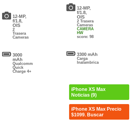
12-MP,
f/1.8,
12-MP,
OIS
f/1.8,
2 Trasera
OIS
Cameras
CAMERA
2
HW
Trasera
score: 98
Cameras
3300 mAh
3000
Carga
mAh
Inalambrica
Qualcomm
Quick
Charge 4+
iPhone XS Max
Noticias (9)
iPhone XS Max Precio
$1099. Buscar