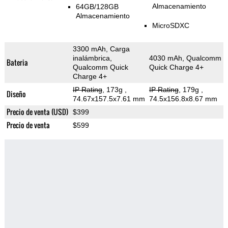
Almacenamiento
64GB/128GB
Almacenamiento
MicroSDXC
3300 mAh, Carga
inalámbrica,
4030 mAh, Qualcomm
Bateria
Qualcomm Quick
Quick Charge 4+
Charge 4+
IP Rating
, 173g
,
IP Rating
, 179g
,
Diseño
74.67x157.5x7.61 mm
74.5x156.8x8.67 mm
Precio de venta (USD)
$399
Precio de venta
$599