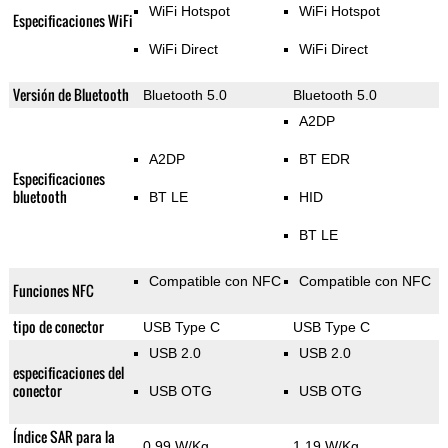
WiFi Hotspot
WiFi Hotspot
Especificaciones WiFi
WiFi Direct
WiFi Direct
Versión de Bluetooth
Bluetooth 5.0
Bluetooth 5.0
A2DP
A2DP
BT EDR
Especificaciones
bluetooth
BT LE
HID
BT LE
Compatible con NFC
Compatible con NFC
Funciones NFC
tipo de conector
USB Type C
USB Type C
USB 2.0
USB 2.0
especificaciones del
conector
USB OTG
USB OTG
Índice SAR para la
0.99 W/Kg
1.19 W/Kg