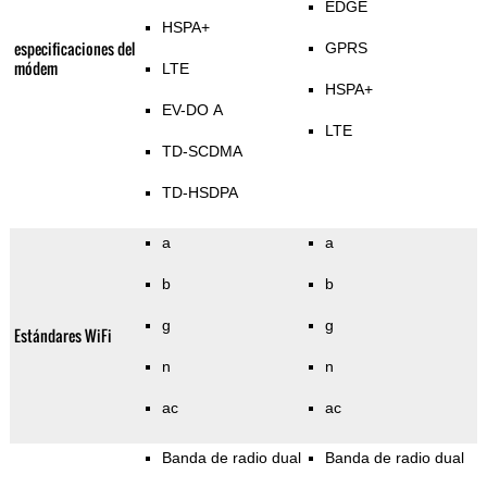
EDGE
HSPA+
especificaciones del
GPRS
módem
LTE
HSPA+
EV-DO A
LTE
TD-SCDMA
TD-HSDPA
a
a
b
b
g
g
Estándares WiFi
n
n
ac
ac
Banda de radio dual
Banda de radio dual