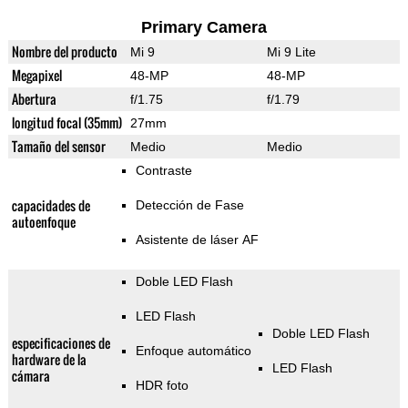
Primary Camera
Nombre del producto
Mi 9
Mi 9 Lite
Megapixel
48-MP
48-MP
Abertura
f/1.75
f/1.79
longitud focal (35mm)
27mm
Tamaño del sensor
Medio
Medio
Contraste
capacidades de
Detección de Fase
autoenfoque
Asistente de láser AF
Doble LED Flash
LED Flash
Doble LED Flash
especificaciones de
Enfoque automático
hardware de la
LED Flash
cámara
HDR foto