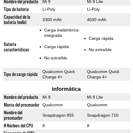
Nombre del producto
Mi 9
Mi 9 Lite
Tipo de batería
Li-Poly
Li-Poly
Capacidad de la
3300 mAh
4030 mAh
batería (mAh)
Carga inalámbrica
integrada
Carga rápida
Batería
Carga rápida
características
No extraíble
No extraíble
Qualcomm Quick
Qualcomm Quick
Tipo de carga rápida
Charge 4+
Charge 4+
Informática
Nombre del producto
Mi 9
Mi 9 Lite
Marca del procesador
Qualcomm
Qualcomm
Nombre del
Snapdragon 855
Snapdragon 710
procesador
# Núcleos del CPU
8
8