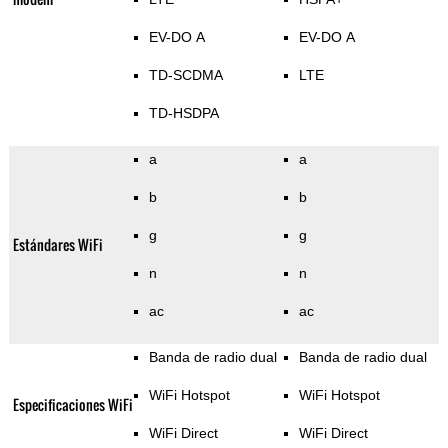
EV-DO A
EV-DO A
TD-SCDMA
LTE
TD-HSDPA
a
a
b
b
g
g
Estándares WiFi
n
n
ac
ac
Banda de radio dual
Banda de radio dual
WiFi Hotspot
WiFi Hotspot
Especificaciones WiFi
WiFi Direct
WiFi Direct