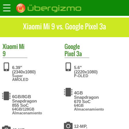
Xiaomi Mi 9 vs. Google Pixel 3a
Xiaomi
Mi
Google
9
Pixel 3a
6.39"
5.6"
(2340x1080)
(2220x1080)
Super
P-OLED
AMOLED
4GB
6GB/8GB
Snapdragon
Snapdragon
670 SoC
855 SoC
64GB
64GB/128GB
Almacenamiento
Almacenamiento
12-MP,