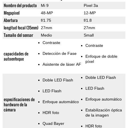
Nombre del producto
Mi 9
Pixel 3a
Megapixel
48-MP
12-MP
Abertura
f/1.75
f/1.8
longitud focal (35mm)
27mm
27mm
Tamaño del sensor
Medio
Small
Contraste
Contraste
capacidades de
Detección de Fase
Enfoque de doble
autoenfoque
píxel
Asistente de láser AF
Doble LED Flash
Doble LED Flash
LED Flash
LED Flash
especificaciones de
Enfoque automático
Enfoque automático
hardware de la
cámara
Estabilización óptica
HDR foto
de la imagen
Quad Bayer
HDR foto