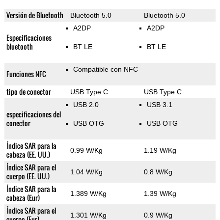
Versión de Bluetooth
Bluetooth 5.0
Bluetooth 5.0
A2DP
A2DP
Especificaciones
bluetooth
BT LE
BT LE
Compatible con NFC
Funciones NFC
tipo de conector
USB Type C
USB Type C
USB 2.0
USB 3.1
especificaciones del
conector
USB OTG
USB OTG
Índice SAR para la
0.99 W/Kg
1.19 W/Kg
cabeza (EE. UU.)
Índice SAR para el
1.04 W/Kg
0.8 W/Kg
cuerpo (EE. UU.)
Índice SAR para la
1.389 W/Kg
1.39 W/Kg
cabeza (Eur)
Índice SAR para el
1.301 W/Kg
0.9 W/Kg
cuerpo (Eur)