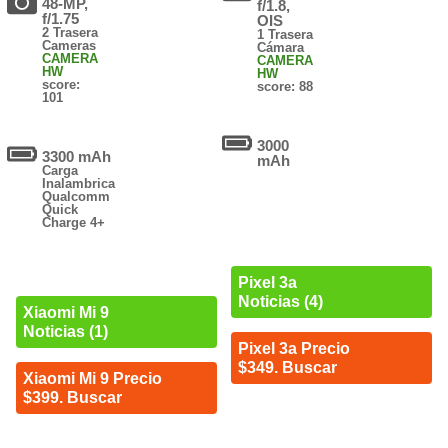
48-MP,
f/1.8,
f/1.75
OIS
2 Trasera
1 Trasera
Cameras
Cámara
CAMERA
CAMERA
HW
HW
score:
score: 88
101
3000
3300 mAh
mAh
Carga
Inalambrica
Qualcomm
Quick
Charge 4+
Pixel 3a
Noticias (4)
Xiaomi Mi 9
Noticias (1)
Pixel 3a Precio
$349. Buscar
Xiaomi Mi 9 Precio
$399. Buscar