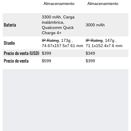
Almacenamiento
Almacenamiento
3300 mAh, Carga
inalámbrica,
Bateria
3000 mAh
Qualcomm Quick
Charge 4+
IP Rating
, 173g
,
IP Rating
, 147g
,
Diseño
74.67x157.5x7.61 mm
71.1x152.4x7.6 mm
Precio de venta (USD)
$399
$349
Precio de venta
$599
$399