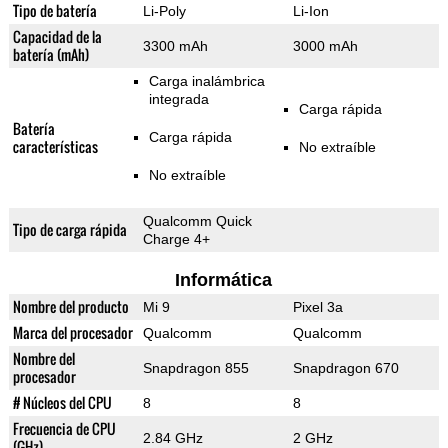
Tipo de batería
Li-Poly
Li-Ion
Capacidad de la
3300 mAh
3000 mAh
batería (mAh)
Carga inalámbrica
integrada
Carga rápida
Batería
Carga rápida
características
No extraíble
No extraíble
Qualcomm Quick
Tipo de carga rápida
Charge 4+
Informática
Nombre del producto
Mi 9
Pixel 3a
Marca del procesador
Qualcomm
Qualcomm
Nombre del
Snapdragon 855
Snapdragon 670
procesador
# Núcleos del CPU
8
8
Frecuencia de CPU
2.84 GHz
2 GHz
(GHz)