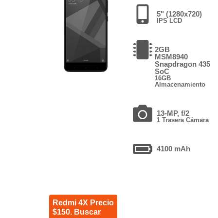
5" (1280x720)
IPS LCD
2GB
MSM8940
Snapdragon 435
SoC
16GB
Almacenamiento
13-MP, f/2
1 Trasera Cámara
4100 mAh
Redmi 4X Precio
$150. Buscar