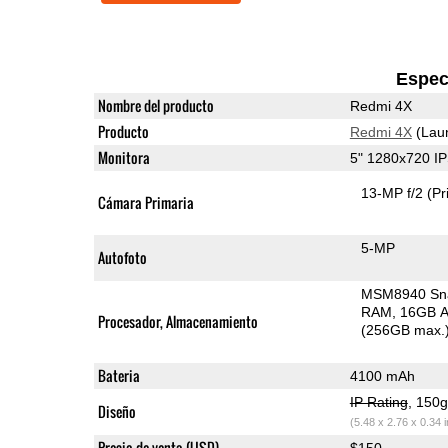
Espec
Nombre del producto
Redmi 4X
Producto
Redmi 4X
(Lau
Monitora
5" 1280x720 I
13-MP f/2
(Pr
Cámara Primaria
5-MP
Autofoto
MSM8940 Sn
RAM
16GB A
Procesador, Almacenamiento
(256GB max.
Bateria
4100 mAh
IP Rating
, 150
Diseño
(5.48 x 2.76 x 0.34 
Precio de venta (USD)
$150