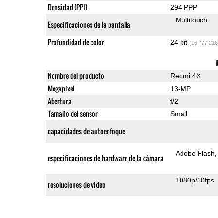
Densidad (PPI)
294 PPP
Multitouch
Especificaciones de la pantalla
Profundidad de color
24 bit
(16,777,216
Nombre del producto
Redmi 4X
Megapixel
13-MP
Abertura
f/2
Tamaño del sensor
Small
capacidades de autoenfoque
Adobe Flash
especificaciones de hardware de la cámara
1080p/30fps
resoluciones de video