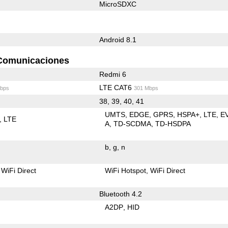
MicroSDXC
Android 8.1
Comunicaciones
Redmi 6
LTE CAT6
bps
301 Mbps
38, 39, 40, 41
UMTS
EDGE
GPRS
HSPA+
LTE
E
LTE
A
TD-SCDMA
TD-HSDPA
b
g
n
WiFi Direct
WiFi Hotspot
WiFi Direct
Bluetooth 4.2
A2DP
HID