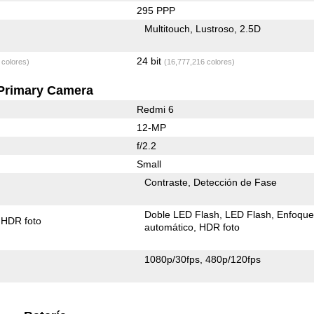
295 PPP
Multitouch
Lustroso
2.5D
24 bit
 colores)
(16,777,216 colores)
Primary Camera
Redmi 6
12-MP
f/2.2
Small
Contraste
Detección de Fase
Doble LED Flash
LED Flash
Enfoqu
HDR foto
automático
HDR foto
1080p/30fps
480p/120fps