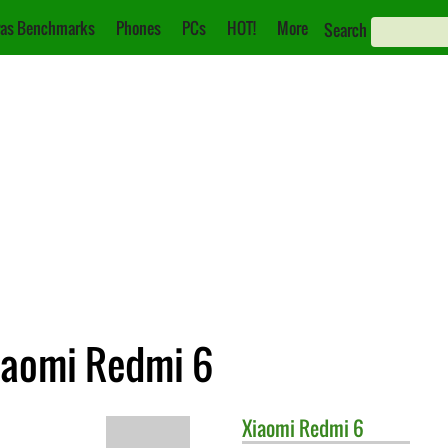
as Benchmarks
Phones
PCs
HOT!
More
Search
iaomi Redmi 6
Xiaomi
Redmi 6