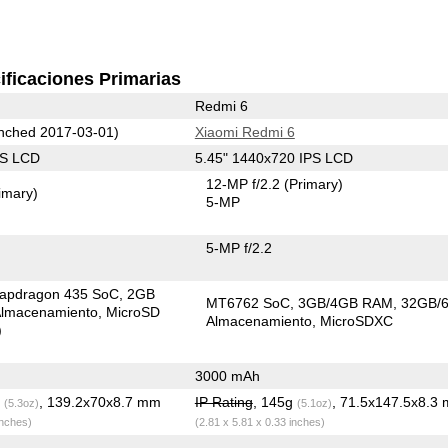
ificaciones Primarias
Redmi 6
nched 2017-03-01)
Xiaomi Redmi 6
PS LCD
5.45" 1440x720 IPS LCD
12-MP f/2.2
(Primary)
imary)
5-MP
5-MP f/2.2
apdragon 435 SoC
2GB
MT6762 SoC
3GB/4GB RAM
32GB/
lmacenamiento
MicroSD
Almacenamiento
MicroSDXC
)
3000 mAh
g
, 139.2x70x8.7 mm
IP Rating
, 145g
, 71.5x147.5x8.3
(5.3oz)
(5.1oz)
inches)
(2.81 x 5.81 x 0.33 inches)