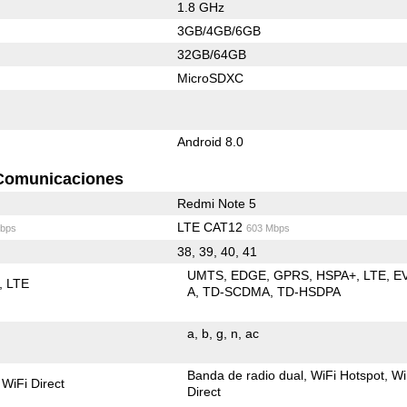
1.8 GHz
3GB/4GB/6GB
32GB/64GB
MicroSDXC
Android 8.0
Comunicaciones
Redmi Note 5
LTE CAT12
bps
603 Mbps
38, 39, 40, 41
UMTS
EDGE
GPRS
HSPA+
LTE
E
LTE
A
TD-SCDMA
TD-HSDPA
a
b
g
n
ac
Banda de radio dual
WiFi Hotspot
Wi
WiFi Direct
Direct