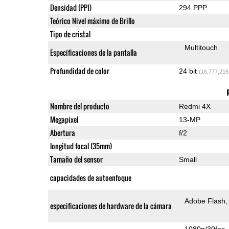
Densidad (PPI)
294 PPP
Teórico Nivel máximo de Brillo
Tipo de cristal
Multitouch
Especificaciones de la pantalla
Profundidad de color
24 bit
(16,777,216
Nombre del producto
Redmi 4X
Megapixel
13-MP
Abertura
f/2
longitud focal (35mm)
Tamaño del sensor
Small
capacidades de autoenfoque
Adobe Flash
especificaciones de hardware de la cámara
1080p/30fps