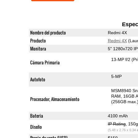
Espec
Nombre del producto
Redmi 4X
Producto
Redmi 4X
(Lau
Monitora
5" 1280x720 I
13-MP f/2
(Pr
Cámara Primaria
5-MP
Autofoto
MSM8940 Sn
RAM
16GB A
Procesador, Almacenamiento
(256GB max.
Bateria
4100 mAh
IP Rating
, 150
Diseño
(5.48 x 2.76 x 0.34 
Precio de venta (USD)
$150