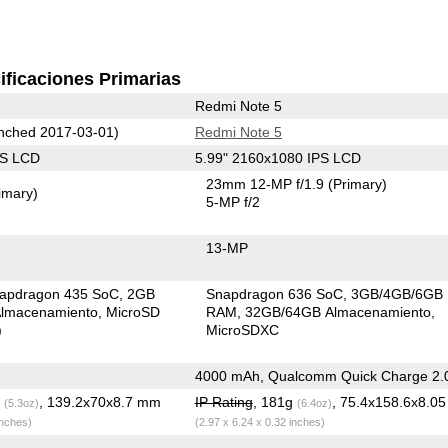
ificaciones Primarias
Redmi Note 5
nched 2017-03-01)
Redmi Note 5
PS LCD
5.99" 2160x1080 IPS LCD
23mm 12-MP f/1.9
(Primary)
imary)
5-MP f/2
13-MP
apdragon 435 SoC
2GB
Snapdragon 636 SoC
3GB/4GB/6GB
lmacenamiento
MicroSD
RAM
32GB/64GB Almacenamiento
)
MicroSDXC
4000 mAh, Qualcomm Quick Charge 2.
g
, 139.2x70x8.7 mm
IP Rating
, 181g
, 75.4x158.6x8.0
(5.3oz)
(6.4oz)
inches)
(2.97 x 6.24 x 0.32 inches)