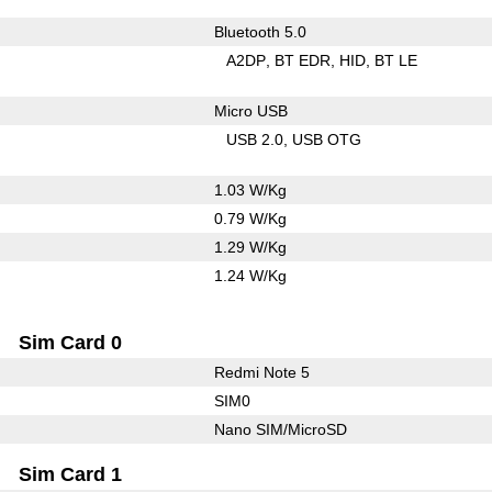
Bluetooth 5.0
A2DP
BT EDR
HID
BT LE
Micro USB
USB 2.0
USB OTG
1.03 W/Kg
0.79 W/Kg
1.29 W/Kg
1.24 W/Kg
Sim Card 0
Redmi Note 5
SIM0
Nano SIM/MicroSD
Sim Card 1