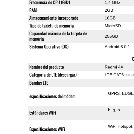
Frecuencia de CPU (GHz)
1.4 GHz
RAM
2GB
Almacenamiento incorporado
16GB
Tipo de tarjeta de memoria
MicroSD
Capacidad máxima de la tarjeta de
256GB
memoria
Sistema Operativo (OS)
Android 6.0.1
Nombre del producto
Redmi 4X
Categoría de LTE (descargar)
LTE CAT6
301 M
Bandas LTE
GPRS
EDGE
especificaciones del módem
b
g
n
Estándares WiFi
WiFi Hotspot
Especificaciones WiFi