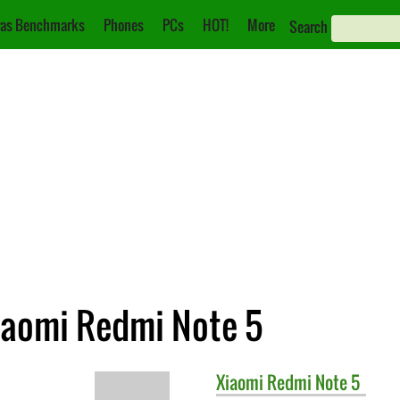
as Benchmarks
Phones
PCs
HOT!
More
Search
iaomi Redmi Note 5
Xiaomi
Redmi Note 5