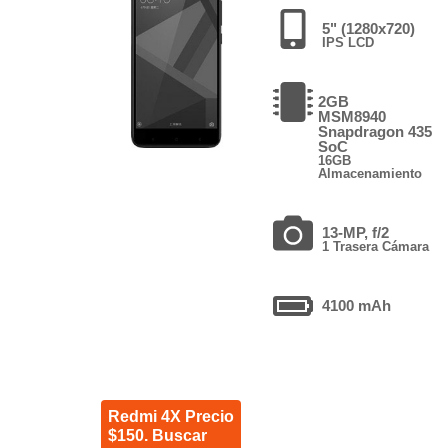
5" (1280x720)
IPS LCD
2GB
MSM8940
Snapdragon 435
SoC
16GB
Almacenamiento
13-MP, f/2
1 Trasera Cámara
4100 mAh
Redmi 4X Precio
$150. Buscar