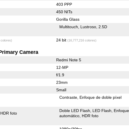
403 PPP
450 NITs
Gorilla Glass
Multitouch
Lustroso
2.5D
24 bit
 colores)
(16,777,216 colores)
Primary Camera
Redmi Note 5
12-MP
f/1.9
23mm
Small
Contraste
Enfoque de doble píxel
Doble LED Flash
LED Flash
Enfoqu
HDR foto
automático
HDR foto
1080p/30fps