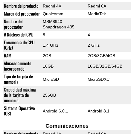
Nombre del producto
Redmi 4X
Redmi 6A
Marca del procesador
Qualcomm
MediaTek
Nombre del
MSM8940
procesador
Snapdragon 435
# Núcleos del CPU
8
4
Frecuencia de CPU
1.4 GHz
2 GHz
(GHz)
RAM
2GB
2GB/3GB/4GB
Almacenamiento
16GB
16GB/32GB/64GB
incorporado
Tipo de tarjeta de
MicroSD
MicroSDXC
memoria
Capacidad máxima
de la tarjeta de
256GB
memoria
Sistema Operativo
Android 6.0.1
Android 8.1
(OS)
Comunicaciones
Nombre del producto