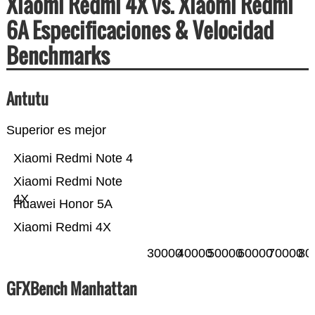
Xiaomi Redmi 4X vs. Xiaomi Redmi
6A Especificaciones & Velocidad
Benchmarks
Antutu
Superior es mejor
Xiaomi Redmi Note 4
Xiaomi Redmi Note
4X
Huawei Honor 5A
Xiaomi Redmi 4X
30000
40000
50000
60000
70000
80
GFXBench Manhattan