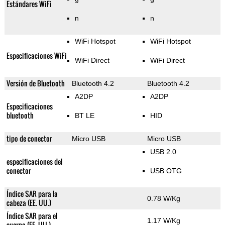
Estándares WiFi
n
n
WiFi Hotspot
WiFi Hotspot
Especificaciones WiFi
WiFi Direct
WiFi Direct
Versión de Bluetooth
Bluetooth 4.2
Bluetooth 4.2
A2DP
A2DP
Especificaciones
bluetooth
BT LE
HID
tipo de conector
Micro USB
Micro USB
USB 2.0
especificaciones del
conector
USB OTG
Índice SAR para la
0.78 W/Kg
cabeza (EE. UU.)
Índice SAR para el
1.17 W/Kg
cuerpo (EE. UU.)