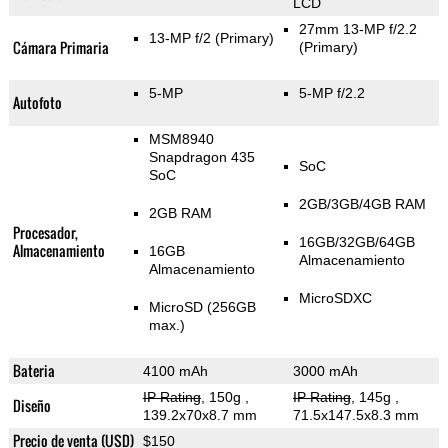
LCD
27mm 13-MP f/2.2
13-MP f/2
(Primary)
Cámara Primaria
(Primary)
5-MP
5-MP f/2.2
Autofoto
MSM8940
Snapdragon 435
SoC
SoC
2GB/3GB/4GB RAM
2GB RAM
Procesador,
16GB/32GB/64GB
Almacenamiento
16GB
Almacenamiento
Almacenamiento
MicroSDXC
MicroSD (256GB
max.)
Bateria
4100 mAh
3000 mAh
IP Rating
, 150g
,
IP Rating
, 145g
,
Diseño
139.2x70x8.7 mm
71.5x147.5x8.3 mm
Precio de venta (USD)
$150