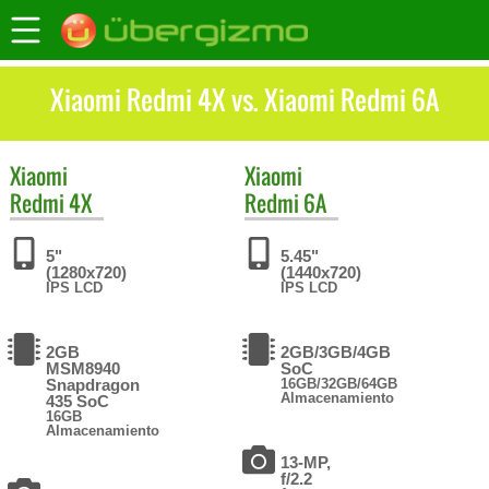
Xiaomi Redmi 4X vs. Xiaomi Redmi 6A
Xiaomi
Xiaomi
Redmi 4X
Redmi 6A
5"
5.45"
(1280x720)
(1440x720)
IPS LCD
IPS LCD
2GB
2GB/3GB/4GB
MSM8940
SoC
Snapdragon
16GB/32GB/64GB
Almacenamiento
435 SoC
16GB
Almacenamiento
13-MP,
f/2.2