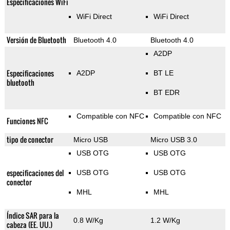
Especificaciones WiFi
WiFi Direct
WiFi Direct
Versión de Bluetooth
Bluetooth 4.0
Bluetooth 4.0
A2DP
Especificaciones
A2DP
BT LE
bluetooth
BT EDR
Compatible con NFC
Compatible con NFC
Funciones NFC
tipo de conector
Micro USB
Micro USB 3.0
USB OTG
USB OTG
especificaciones del
USB OTG
USB OTG
conector
MHL
MHL
Índice SAR para la
0.8 W/Kg
1.2 W/Kg
cabeza (EE. UU.)