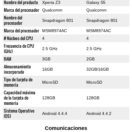
Nombre del producto
Xperia Z3
Galaxy S5
Marca del procesador
Qualcomm
Qualcomm
Nombre del
Snapdragon 801
Snapdragon 801
procesador
Marca del procesador
MSM8974AC
MSM8974AC
# Núcleos del CPU
4
4
Frecuencia de CPU
2.5 GHz
2.5 GHz
(GHz)
RAM
3GB
2GB
Almacenamiento
16GB
32GB/16GB
incorporado
Tipo de tarjeta de
MicroSD
MicroSD
memoria
Capacidad máxima
de la tarjeta de
128GB
128GB
memoria
Sistema Operativo
Android 4.4.4
Android 4.4.2
(OS)
Comunicaciones