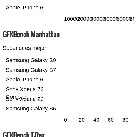
Apple iPhone 6
10000
20000
30000
40000
50000
60
GFXBench Manhattan
Superior es mejor
Samsung Galaxy S9
Samsung Galaxy S7
Apple iPhone 6
Sony Xperia Z3
Compact
Sony Xperia Z3
Samsung Galaxy S5
0
20
40
60
80
GFXBench T-Rex