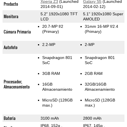
Xperia Z3
(Launched
Galaxy S5
(Launched
Producto
2014-09-01)
2014-02-12)
5.2" 1920x1080 TFT
5.1" 1920x1080 Super
Monitora
LCD
AMOLED
20.7-MP f/2
31mm 16-MP f/2.4
Cámara Primaria
(Primary)
(Primary)
2.2-MP
2-MP
Autofoto
Snapdragon 801
Snapdragon 801
SoC
SoC
3GB RAM
2GB RAM
Procesador,
16GB
32GB/16GB
Almacenamiento
Almacenamiento
Almacenamiento
MicroSD (128GB
MicroSD (128GB
max.)
max.)
Bateria
3100 mAh
2800 mAh
IP68, 152g
,
IP67, 145g
,