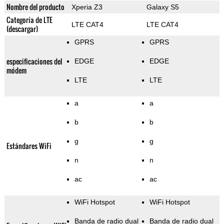
Nombre del producto
Xperia Z3
Galaxy S5
Categoría de LTE
LTE CAT4
LTE CAT4
(descargar)
GPRS
GPRS
especificaciones del
EDGE
EDGE
módem
LTE
LTE
a
a
b
b
g
g
Estándares WiFi
n
n
ac
ac
WiFi Hotspot
WiFi Hotspot
Banda de radio dual
Banda de radio dual