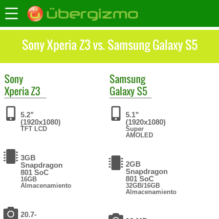
Sony Xperia Z3 vs. Samsung Galaxy S5
Sony
Samsung
Xperia Z3
Galaxy S5
5.2"
5.1"
(1920x1080)
(1920x1080)
TFT LCD
Super
AMOLED
3GB
2GB
Snapdragon
Snapdragon
801 SoC
801 SoC
16GB
Almacenamiento
32GB/16GB
Almacenamiento
20.7-