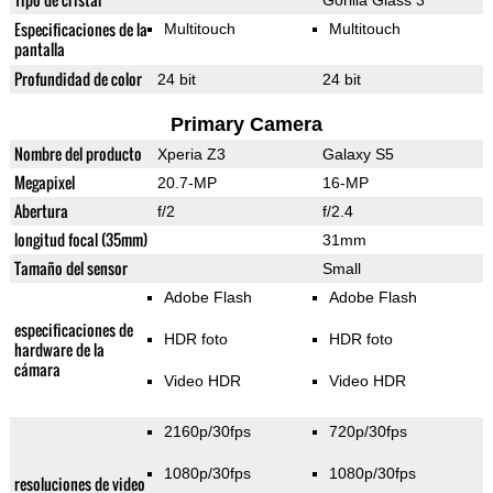
Gorilla Glass 3
Especificaciones de la
Multitouch
Multitouch
pantalla
Profundidad de color
24 bit
24 bit
Primary Camera
Nombre del producto
Xperia Z3
Galaxy S5
Megapixel
20.7-MP
16-MP
Abertura
f/2
f/2.4
longitud focal (35mm)
31mm
Tamaño del sensor
Small
Adobe Flash
Adobe Flash
especificaciones de
HDR foto
HDR foto
hardware de la
cámara
Video HDR
Video HDR
2160p/30fps
720p/30fps
1080p/30fps
1080p/30fps
resoluciones de video