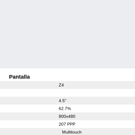
Pantalla
Z4
4.5"
62.7%
800x480
207 PPP
Multitouch