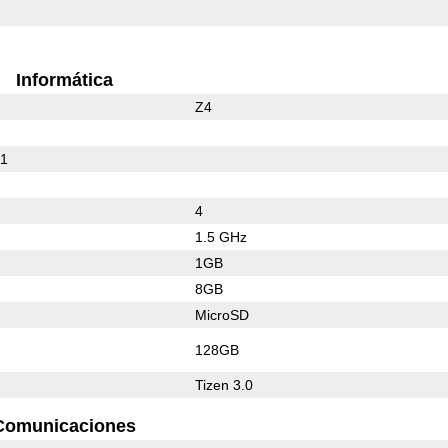
Informática
Z4
01
4
1.5 GHz
1GB
8GB
MicroSD
128GB
Tizen 3.0
Comunicaciones