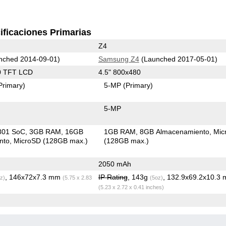
ificaciones Primarias
Z4
nched 2014-09-01)
Samsung Z4
(Launched 2017-05-01)
0 TFT LCD
4.5" 800x480
Primary)
5-MP
(Primary)
5-MP
801 SoC
3GB RAM
16GB
1GB RAM
8GB Almacenamiento
Mic
nto
MicroSD (128GB max.)
(128GB max.)
2050 mAh
, 146x72x7.3 mm
IP Rating
, 143g
, 132.9x69.2x10.3
z)
(5.75 x 2.83
(5oz)
(5.23 x 2.72 x 0.41 inches)