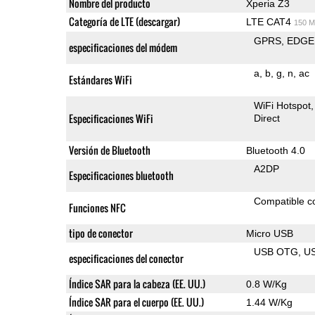
Nombre del producto
Xperia Z3
Categoría de LTE (descargar)
LTE CAT4
150 M
GPRS
EDGE
especificaciones del módem
a
b
g
n
ac
Estándares WiFi
WiFi Hotspot
Especificaciones WiFi
Direct
Versión de Bluetooth
Bluetooth 4.0
A2DP
Especificaciones bluetooth
Compatible 
Funciones NFC
tipo de conector
Micro USB
USB OTG
U
especificaciones del conector
Índice SAR para la cabeza (EE. UU.)
0.8 W/Kg
Índice SAR para el cuerpo (EE. UU.)
1.44 W/Kg