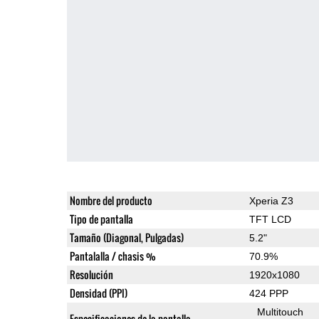
Nombre del producto
Xperia Z3
Tipo de pantalla
TFT LCD
Tamaño (Diagonal, Pulgadas)
5.2"
Pantalalla / chasis %
70.9%
Resolución
1920x1080
Densidad (PPI)
424 PPP
Multitouch
Especificaciones de la pantalla