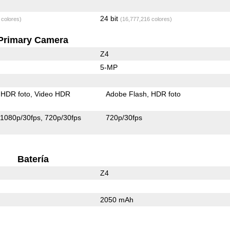
24 bit
 colores)
(16,777,216 colores)
Primary Camera
Z4
5-MP
HDR foto
Video HDR
Adobe Flash
HDR foto
1080p/30fps
720p/30fps
720p/30fps
Batería
Z4
2050 mAh