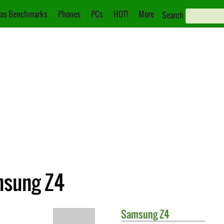
as Benchmarks
Phones
PCs
HOT!
More
Search
msung Z4
Samsung
Z4