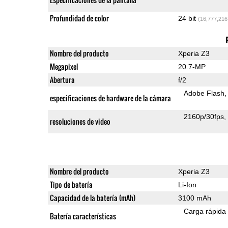
Profundidad de color
24 bit
(16,777,216
Nombre del producto
Xperia Z3
Megapixel
20.7-MP
Abertura
f/2
Adobe Flash
especificaciones de hardware de la cámara
2160p/30fps
resoluciones de video
Nombre del producto
Xperia Z3
Tipo de batería
Li-Ion
Capacidad de la batería (mAh)
3100 mAh
Carga rápida
Batería características