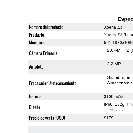
Espec
Nombre del producto
Xperia Z3
Producto
Xperia Z3
(Lau
Monitora
5.2" 1920x108
20.7-MP f/2
(
Cámara Primaria
2.2-MP
Autofoto
Snapdragon 
Procesador, Almacenamiento
Almacenamie
Bateria
3100 mAh
IP68, 152g
(5.4o
Diseño
x 0.29 inches)
Precio de venta (USD)
$179