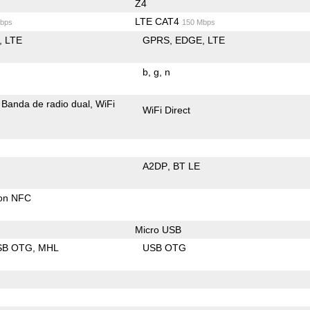
Z4
LTE CAT4
bps
150 Mbps
LTE
GPRS
EDGE
LTE
b
g
n
Banda de radio dual
WiFi
WiFi Direct
A2DP
BT LE
con NFC
Micro USB
SB OTG
MHL
USB OTG