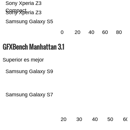
Sony Xperia Z3
Compact
Sony Xperia Z3
Samsung Galaxy S5
0
20
40
60
80
GFXBench Manhattan 3.1
Superior es mejor
Samsung Galaxy S9
Samsung Galaxy S7
20
30
40
50
60