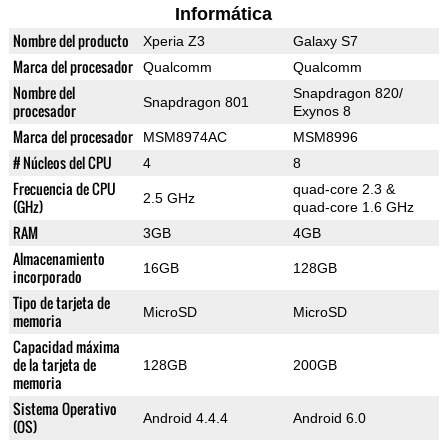
Informática
Nombre del producto
Xperia Z3
Galaxy S7
Marca del procesador
Qualcomm
Qualcomm
Nombre del
Snapdragon 820/
Snapdragon 801
procesador
Exynos 8
Marca del procesador
MSM8974AC
MSM8996
# Núcleos del CPU
4
8
Frecuencia de CPU
quad-core 2.3 &
2.5 GHz
(GHz)
quad-core 1.6 GHz
RAM
3GB
4GB
Almacenamiento
16GB
128GB
incorporado
Tipo de tarjeta de
MicroSD
MicroSD
memoria
Capacidad máxima
de la tarjeta de
128GB
200GB
memoria
Sistema Operativo
Android 4.4.4
Android 6.0
(OS)