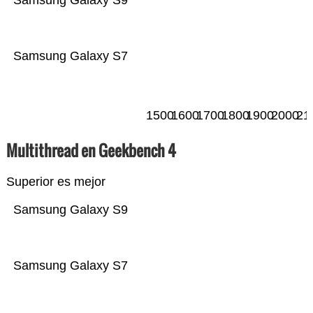
Samsung Galaxy S9
Samsung Galaxy S7
1500
1600
1700
1800
1900
2000
21
Multithread en Geekbench 4
Superior es mejor
Samsung Galaxy S9
Samsung Galaxy S7