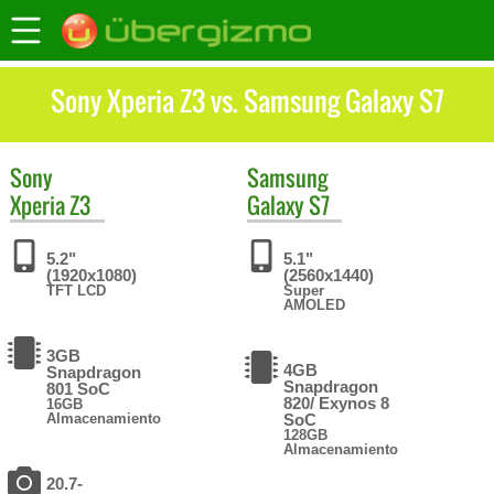
Sony Xperia Z3 vs. Samsung Galaxy S7
Sony
Samsung
Xperia Z3
Galaxy S7
5.2"
5.1"
(1920x1080)
(2560x1440)
TFT LCD
Super
AMOLED
3GB
4GB
Snapdragon
Snapdragon
801 SoC
820/ Exynos 8
16GB
Almacenamiento
SoC
128GB
Almacenamiento
20.7-