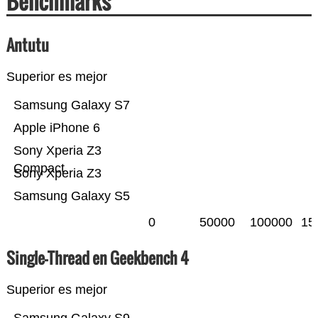
Benchmarks
Antutu
Superior es mejor
Samsung Galaxy S7
Apple iPhone 6
Sony Xperia Z3
Compact
Sony Xperia Z3
Samsung Galaxy S5
0
50000
100000
15
Single-Thread en Geekbench 4
Superior es mejor