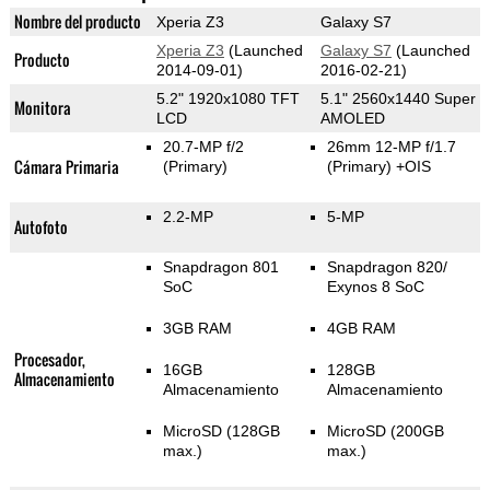
Nombre del producto
Xperia Z3
Galaxy S7
Xperia Z3
(Launched
Galaxy S7
(Launched
Producto
2014-09-01)
2016-02-21)
5.2" 1920x1080 TFT
5.1" 2560x1440 Super
Monitora
LCD
AMOLED
20.7-MP f/2
26mm 12-MP f/1.7
Cámara Primaria
(Primary)
(Primary)
+OIS
2.2-MP
5-MP
Autofoto
Snapdragon 801
Snapdragon 820/
SoC
Exynos 8 SoC
3GB RAM
4GB RAM
Procesador,
16GB
128GB
Almacenamiento
Almacenamiento
Almacenamiento
MicroSD (128GB
MicroSD (200GB
max.)
max.)