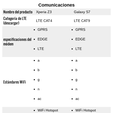
Comunicaciones
Nombre del producto
Xperia Z3
Galaxy S7
Categoría de LTE
LTE CAT4
LTE CAT9
(descargar)
GPRS
GPRS
especificaciones del
EDGE
EDGE
módem
LTE
LTE
a
a
b
b
g
g
Estándares WiFi
n
n
ac
ac
WiFi Hotspot
WiFi Hotspot