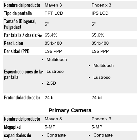
Nombre del producto
Maven 3
Phoenix 3
Tipo de pantalla
TFT LCD
IPS LCD
Tamaño (Diagonal,
5"
5"
Pulgadas)
Pantalalla / chasis %
65.4%
65.6%
Resolución
854x480
854x480
Densidad (PPI)
196 PPP
196 PPP
Multitouch
Multitouch
Especificaciones de la
Lustroso
pantalla
Lustroso
2.5D
Profundidad de color
24 bit
24 bit
Primary Camera
Nombre del producto
Maven 3
Phoenix 3
Megapixel
5-MP
5-MP
capacidades de
Contraste
Contraste