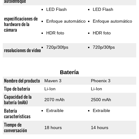
autoenfoque
LED Flash
LED Flash
especificaciones de
Enfoque automático
Enfoque automático
hardware de la
cámara
HDR foto
HDR foto
720p/30fps
720p/30fps
resoluciones de video
Batería
Nombre del producto
Maven 3
Phoenix 3
Tipo de batería
Li-Ion
Li-Ion
Capacidad de la
2070 mAh
2500 mAh
batería (mAh)
Batería
Extraíble
Extraíble
características
Tiempo de
18 hours
14 hours
conversación