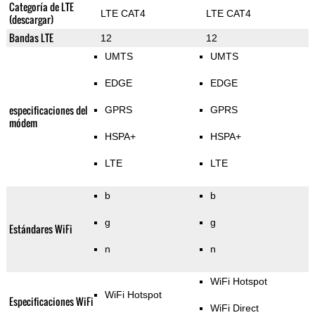
Categoría de LTE
LTE CAT4
LTE CAT4
(descargar)
Bandas LTE
12
12
UMTS
UMTS
EDGE
EDGE
especificaciones del
GPRS
GPRS
módem
HSPA+
HSPA+
LTE
LTE
b
b
g
g
Estándares WiFi
n
n
WiFi Hotspot
WiFi Hotspot
Especificaciones WiFi
WiFi Direct