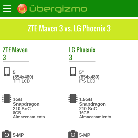
ZTE Maven 3 vs. LG Phoenix 3
ZTE
Maven
LG
Phoenix
3
3
5"
5"
(854x480)
(854x480)
TFT LCD
IPS LCD
1GB
1.5GB
Snapdragon
Snapdragon
210 SoC
210 SoC
8GB
16GB
Almacenamiento
Almacenamiento
5-MP
5-MP