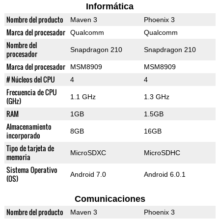
Informática
Nombre del producto
Maven 3
Phoenix 3
Marca del procesador
Qualcomm
Qualcomm
Nombre del
Snapdragon 210
Snapdragon 210
procesador
Marca del procesador
MSM8909
MSM8909
# Núcleos del CPU
4
4
Frecuencia de CPU
1.1 GHz
1.3 GHz
(GHz)
RAM
1GB
1.5GB
Almacenamiento
8GB
16GB
incorporado
Tipo de tarjeta de
MicroSDXC
MicroSDHC
memoria
Sistema Operativo
Android 7.0
Android 6.0.1
(OS)
Comunicaciones
Nombre del producto
Maven 3
Phoenix 3