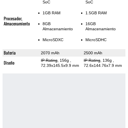
SoC
SoC
1GB RAM
1.5GB RAM
Procesador,
Almacenamiento
8GB
16GB
Almacenamiento
Almacenamiento
MicroSDXC
MicroSDHC
Bateria
2070 mAh
2500 mAh
IP Rating
, 156g
,
IP Rating
, 136g
,
Diseño
72.39x145.5x9.9 mm
72.6x144.76x7.9 mm