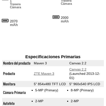
Trasera
1
Cámara
Trasera
Cámara
2000
2070
mAh
mAh
Especificaciones Primarias
Nombre del producto
Maven 3
Canvas 2.2
Canvas 2.2
Producto
ZTE Maven 3
(Launched 2013-12-
01)
Monitora
5" 854x480 TFT LCD
5" 960x540 IPS LCD
5-MP
(Primary)
8-MP
(Primary)
Cámara Primaria
2-MP
2-MP
Autofoto