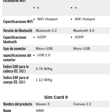
Estándares WiFi
n
n
WiFi Hotspot
WiFi Hotspot
Especificaciones WiFi
Versión de Bluetooth
Bluetooth 4.2
Bluetooth 4.0
Especificaciones
A2DP
A2DP
bluetooth
tipo de conector
Micro USB
Micro USB
especificaciones del
USB 2.0
conector
Índice SAR para la
0.76 W/Kg
cabeza (EE. UU.)
Índice SAR para el
1.12 W/Kg
cuerpo (EE. UU.)
Sim Card 0
Nombre del producto
Maven 3
Canvas 2.2
Name
SIM0