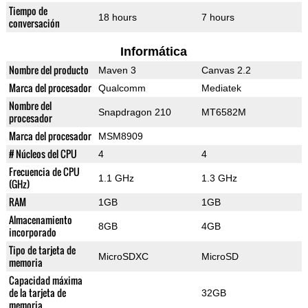
Tiempo de
18 hours
7 hours
conversación
Informática
Nombre del producto
Maven 3
Canvas 2.2
Marca del procesador
Qualcomm
Mediatek
Nombre del
Snapdragon 210
MT6582M
procesador
Marca del procesador
MSM8909
# Núcleos del CPU
4
4
Frecuencia de CPU
1.1 GHz
1.3 GHz
(GHz)
RAM
1GB
1GB
Almacenamiento
8GB
4GB
incorporado
Tipo de tarjeta de
MicroSDXC
MicroSD
memoria
Capacidad máxima
de la tarjeta de
32GB
memoria