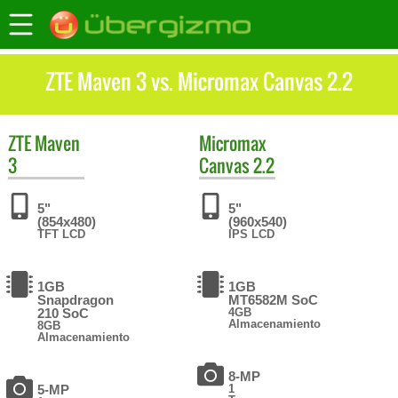
ZTE Maven 3 vs. Micromax Canvas 2.2
ZTE
Maven
Micromax
3
Canvas 2.2
5"
5"
(854x480)
(960x540)
TFT LCD
IPS LCD
1GB
1GB
Snapdragon
MT6582M SoC
210 SoC
4GB
Almacenamiento
8GB
Almacenamiento
8-MP
5-MP
1