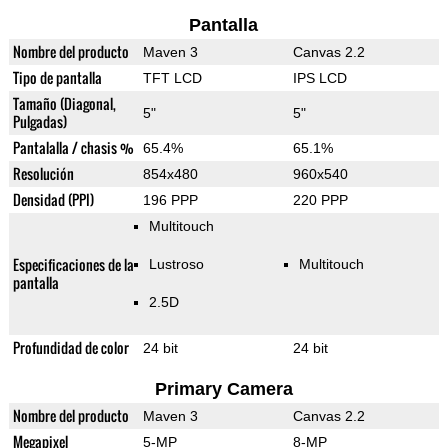
Pantalla
Nombre del producto
Maven 3
Canvas 2.2
Tipo de pantalla
TFT LCD
IPS LCD
Tamaño (Diagonal,
5"
5"
Pulgadas)
Pantalalla / chasis %
65.4%
65.1%
Resolución
854x480
960x540
Densidad (PPI)
196 PPP
220 PPP
Multitouch
Especificaciones de la
Lustroso
Multitouch
pantalla
2.5D
Profundidad de color
24 bit
24 bit
Primary Camera
Nombre del producto
Maven 3
Canvas 2.2
Megapixel
5-MP
8-MP