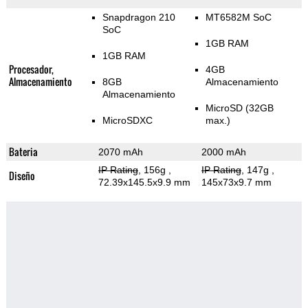
Snapdragon 210
MT6582M SoC
SoC
1GB RAM
1GB RAM
Procesador,
4GB
Almacenamiento
8GB
Almacenamiento
Almacenamiento
MicroSD (32GB
MicroSDXC
max.)
Bateria
2070 mAh
2000 mAh
IP Rating
, 156g
,
IP Rating
, 147g
,
Diseño
72.39x145.5x9.9 mm
145x73x9.7 mm