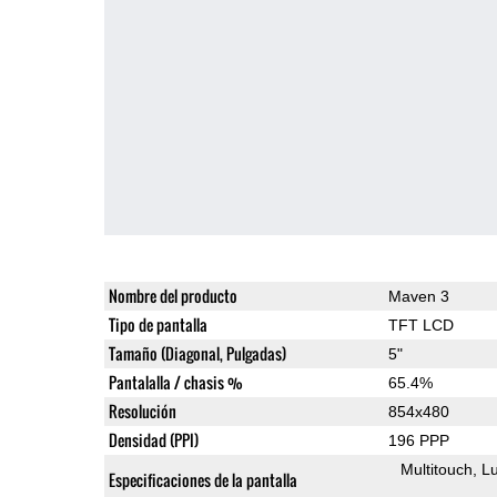
Nombre del producto
Maven 3
Tipo de pantalla
TFT LCD
Tamaño (Diagonal, Pulgadas)
5"
Pantalalla / chasis %
65.4%
Resolución
854x480
Densidad (PPI)
196 PPP
Multitouch
Lu
Especificaciones de la pantalla