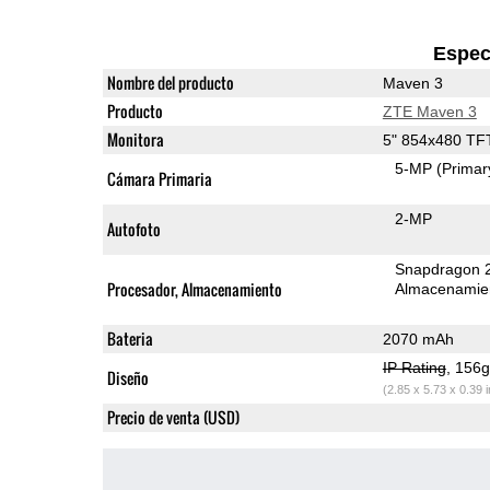
Espec
Nombre del producto
Maven 3
Producto
ZTE Maven 3
Monitora
5" 854x480 TF
5-MP
(Primar
Cámara Primaria
2-MP
Autofoto
Snapdragon 
Procesador, Almacenamiento
Almacenamie
Bateria
2070 mAh
IP Rating
, 156
Diseño
(2.85 x 5.73 x 0.39 
Precio de venta (USD)