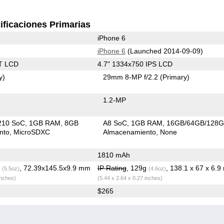
ificaciones Primarias
iPhone 6
iPhone 6
(Launched 2014-09-09)
T LCD
4.7" 1334x750 IPS LCD
y)
29mm 8-MP f/2.2
(Primary)
1.2-MP
210 SoC
1GB RAM
8GB
A8 SoC
1GB RAM
16GB/64GB/128
nto
MicroSDXC
Almacenamiento
None
1810 mAh
g
, 72.39x145.5x9.9 mm
IP Rating
, 129g
, 138.1 x 67 x 6.
(5.5oz)
(4.6oz)
inches)
(5.44 x 2.64 x 0.27 inches)
$265