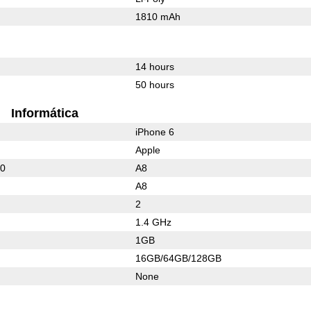
1810 mAh
14 hours
50 hours
Informática
iPhone 6
Apple
10
A8
A8
2
1.4 GHz
1GB
16GB/64GB/128GB
None