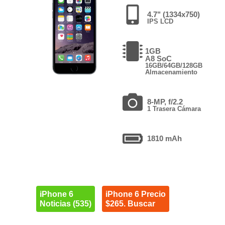
4.7" (1334x750)
IPS LCD
1GB
A8 SoC
16GB/64GB/128GB
Almacenamiento
8-MP, f/2.2
1 Trasera Cámara
1810 mAh
iPhone 6
iPhone 6 Precio
Noticias (535)
$265. Buscar