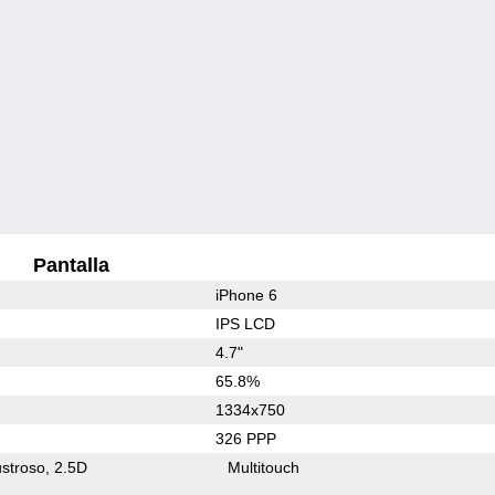
Pantalla
iPhone 6
IPS LCD
4.7"
65.8%
1334x750
326 PPP
stroso
2.5D
Multitouch