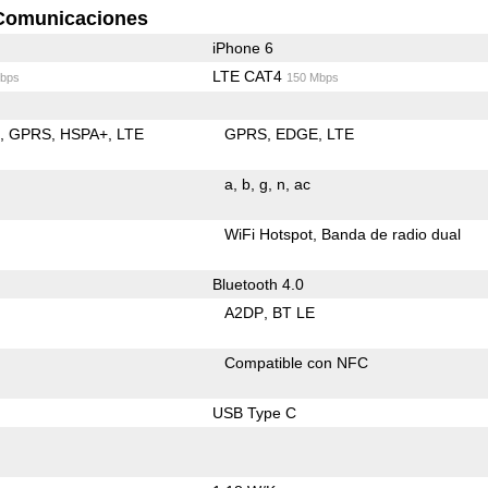
Comunicaciones
iPhone 6
LTE CAT4
bps
150 Mbps
E
GPRS
HSPA+
LTE
GPRS
EDGE
LTE
a
b
g
n
ac
WiFi Hotspot
Banda de radio dual
Bluetooth 4.0
A2DP
BT LE
Compatible con NFC
USB Type C