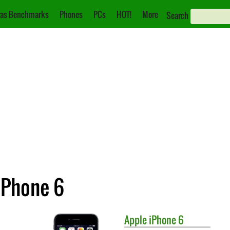
as Benchmarks
Phones
PCs
HOT!
More
Search
iPhone 6
Apple
iPhone 6