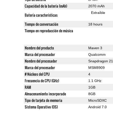
Capacidad de la batería (mAh)
2070 mAh
Extraíble
Batería características
Tiempo de conversación
18 hours
Tiempo en reproducción de música
Nombre del producto
Maven 3
Marca del procesador
Qualcomm
Nombre del procesador
Snapdragon 2
Marca del procesador
MSM8909
# Núcleos del CPU
4
Frecuencia de CPU (GHz)
1.1 GHz
RAM
1GB
Almacenamiento incorporado
8GB
Tipo de tarjeta de memoria
MicroSDXC
Sistema Operativo (OS)
Android 7.0