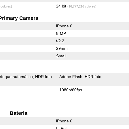
24 bit
 colores)
(16,777,216 colores)
Primary Camera
iPhone 6
8-MP
f/2.2
29mm
Small
nfoque automático
HDR foto
Adobe Flash
HDR foto
1080p/60fps
Batería
iPhone 6
Li-Poly