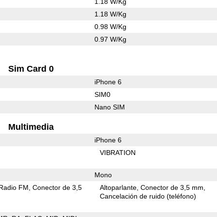
1.18 W/Kg
1.18 W/Kg
0.98 W/Kg
0.97 W/Kg
Sim Card 0
iPhone 6
SIM0
Nano SIM
Multimedia
iPhone 6
VIBRATION
Mono
Radio FM
Conector de 3,5
Altoparlante
Conector de 3,5 mm
Cancelación de ruido (teléfono)