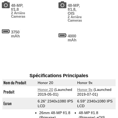
48-MP,
48-MP,
f/1.8
f/1.8,
2 Arrière
OIS
Cameras
2 Arrière
Cameras
3750
mAh
4000
mAh
Spécifications Principales
Nom du Produit
Honor 20
Honor 9x
Honor 20
(Launched
Honor 9x
(Launched
Produit
2019-05-01)
2019-07-01)
6.26" 2340x1080 IPS
6.59" 2340x1080 IPS
Ecran
LCD
LCD
26mm 48-MP f/1.8
48-MP f/1.8
(Primaire)
(Primaire)
+OIS