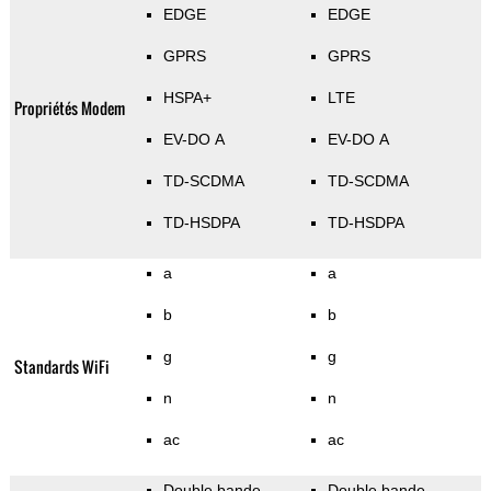
EDGE
EDGE
GPRS
GPRS
HSPA+
LTE
Propriétés Modem
EV-DO A
EV-DO A
TD-SCDMA
TD-SCDMA
TD-HSDPA
TD-HSDPA
a
a
b
b
g
g
Standards WiFi
n
n
ac
ac
Double bande
Double bande