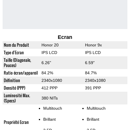
Ecran
Nom du Produit
Honor 20
Honor 9x
Type d'Ecran
IPS LCD
IPS LCD
Taille (Diagonale,
6.26"
6.59"
Pouces)
Ratio écran/appareil
84.2%
84.7%
Définition
2340x1080
2340x1080
Densité (PPP)
412 PPP
391 PPP
Luminosité Max.
380 NITs
(Specs)
Multitouch
Multitouch
Brillant
Brillant
Propriété Ecran