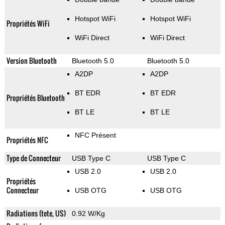
Hotspot WiFi
Hotspot WiFi
Propriétés WiFi
WiFi Direct
WiFi Direct
Version Bluetooth
Bluetooth 5.0
Bluetooth 5.0
A2DP
A2DP
BT EDR
BT EDR
Propriétés Bluetooth
BT LE
BT LE
NFC Présent
Propriétés NFC
Type de Connecteur
USB Type C
USB Type C
USB 2.0
USB 2.0
Propriétés
Connecteur
USB OTG
USB OTG
Radiations (tete, US)
0.92 W/Kg