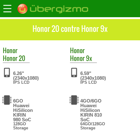
Honor 20 contre Honor 9x
Honor
Honor
Honor 20
Honor 9x
6.26"
6.59"
(2340x1080)
(2340x1080)
IPS LCD
IPS LCD
6GO
4GO/6GO
Huawei
Huawei
HiSilicon
HiSilicon
KIRIN
KIRIN 810
980 SoC
SoC
128GO
64GO/128GO
Storage
Storage