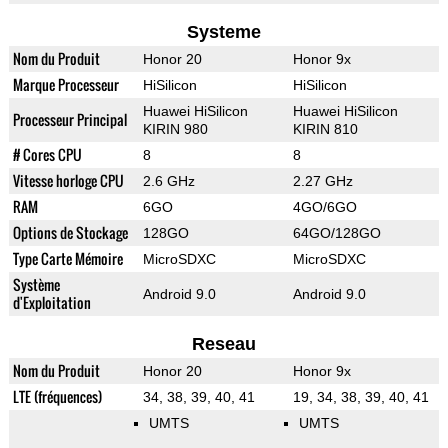
Systeme
Nom du Produit
Honor 20
Honor 9x
Marque Processeur
HiSilicon
HiSilicon
Huawei HiSilicon
Huawei HiSilicon
Processeur Principal
KIRIN 980
KIRIN 810
# Cores CPU
8
8
Vitesse horloge CPU
2.6 GHz
2.27 GHz
RAM
6GO
4GO/6GO
Options de Stockage
128GO
64GO/128GO
Type Carte Mémoire
MicroSDXC
MicroSDXC
Système
Android 9.0
Android 9.0
d'Exploitation
Reseau
Nom du Produit
Honor 20
Honor 9x
LTE (fréquences)
34, 38, 39, 40, 41
19, 34, 38, 39, 40, 41
UMTS
UMTS