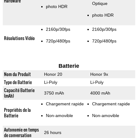
Hardware
Optique
photo HDR
photo HDR
2160p/30fps
2160p/30fps
Résolutions Vidéo
720p/480fps
720p/480fps
Batterie
Nom du Produit
Honor 20
Honor 9x
Type de Batterie
Li-Poly
Li-Poly
Capacité Batterie
3750 mAh
4000 mAh
(mAh)
Chargement rapide
Chargement rapide
Propriétés de la
Batterie
Non-amovible
Non-amovible
Autonomie en temps
26 hours
de conversation