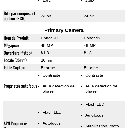
2.5D
2.5D
Bits par composant
24 bit
24 bit
couleur (RGB)
Primary Camera
Nom du Produit
Honor 20
Honor 9x
Mégapixel
48-MP
48-MP
Ouverture (f-stop)
f/1.8
f/1.8
Focale (35mm)
26mm
Taille Capteur
Enorme
Enorme
Contraste
Contraste
Propriétés autofocus
AF à détection de
AF à détection de
phase
phase
Flash LED
Flash LED
Autofocus
APN Propriétés
Autofocus
Stabilization Photo