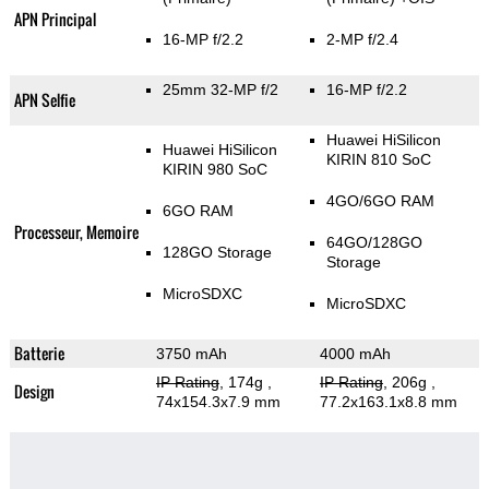
APN Principal
16-MP f/2.2
2-MP f/2.4
25mm 32-MP f/2
16-MP f/2.2
APN Selfie
Huawei HiSilicon
Huawei HiSilicon
KIRIN 810 SoC
KIRIN 980 SoC
4GO/6GO RAM
6GO RAM
Processeur, Memoire
64GO/128GO
128GO Storage
Storage
MicroSDXC
MicroSDXC
Batterie
3750 mAh
4000 mAh
IP Rating
, 174g
,
IP Rating
, 206g
,
Design
74x154.3x7.9 mm
77.2x163.1x8.8 mm