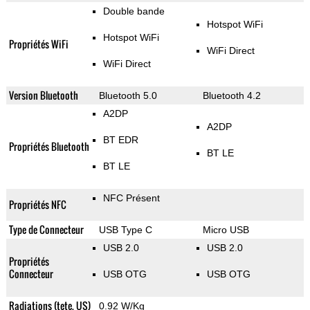
Double bande
Hotspot WiFi
Hotspot WiFi
Propriétés WiFi
WiFi Direct
WiFi Direct
Version Bluetooth
Bluetooth 5.0
Bluetooth 4.2
A2DP
A2DP
BT EDR
Propriétés Bluetooth
BT LE
BT LE
NFC Présent
Propriétés NFC
Type de Connecteur
USB Type C
Micro USB
USB 2.0
USB 2.0
Propriétés
Connecteur
USB OTG
USB OTG
Radiations (tete, US)
0.92 W/Kg