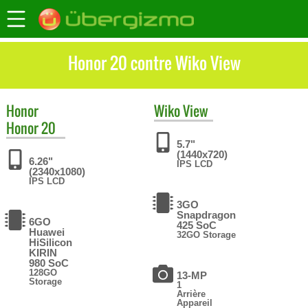
Honor 20 contre Wiko View
Honor
Wiko
View
Honor 20
5.7"
(1440x720)
6.26"
IPS LCD
(2340x1080)
IPS LCD
3GO
Snapdragon
6GO
425 SoC
Huawei
32GO Storage
HiSilicon
KIRIN
980 SoC
128GO
13-MP
Storage
1
Arrière
Appareil