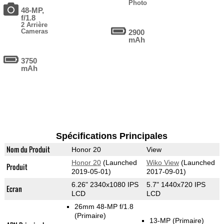
Photo
48-MP,
f/1.8
2 Arrière
Cameras
2900
mAh
3750
mAh
Spécifications Principales
Nom du Produit
Honor 20
View
Honor 20
(Launched
Wiko View
(Launched
Produit
2019-05-01)
2017-09-01)
6.26" 2340x1080 IPS
5.7" 1440x720 IPS
Ecran
LCD
LCD
26mm 48-MP f/1.8
(Primaire)
13-MP
(Primaire)