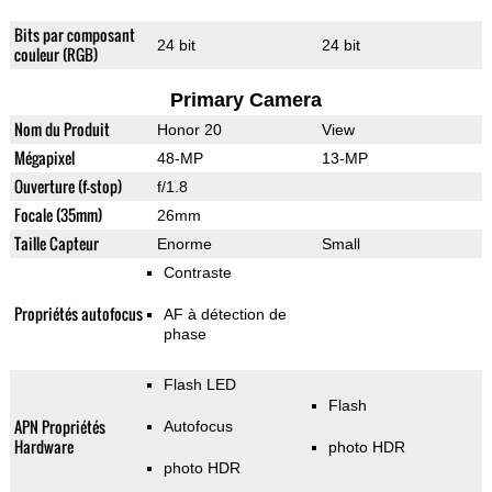
Bits par composant
24 bit
24 bit
couleur (RGB)
Primary Camera
Nom du Produit
Honor 20
View
Mégapixel
48-MP
13-MP
Ouverture (f-stop)
f/1.8
Focale (35mm)
26mm
Taille Capteur
Enorme
Small
Contraste
Propriétés autofocus
AF à détection de
phase
Flash LED
Flash
APN Propriétés
Autofocus
Hardware
photo HDR
photo HDR