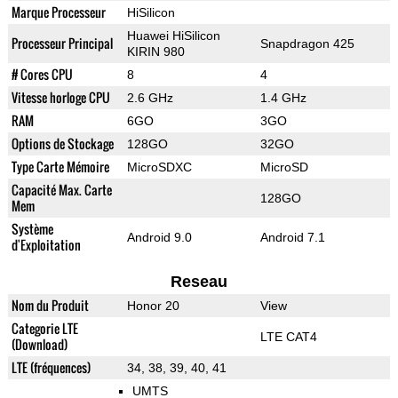
Marque Processeur
HiSilicon
Huawei HiSilicon
Processeur Principal
Snapdragon 425
KIRIN 980
# Cores CPU
8
4
Vitesse horloge CPU
2.6 GHz
1.4 GHz
RAM
6GO
3GO
Options de Stockage
128GO
32GO
Type Carte Mémoire
MicroSDXC
MicroSD
Capacité Max. Carte
128GO
Mem
Système
Android 9.0
Android 7.1
d'Exploitation
Reseau
Nom du Produit
Honor 20
View
Categorie LTE
LTE CAT4
(Download)
LTE (fréquences)
34, 38, 39, 40, 41
UMTS