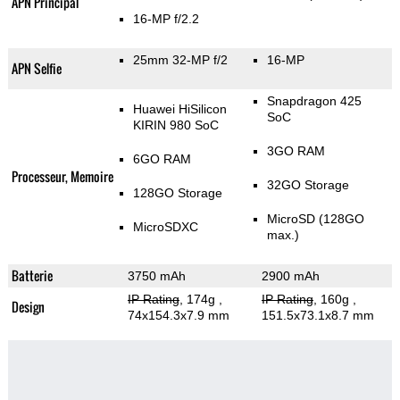
APN Principal
16-MP f/2.2
25mm 32-MP f/2
16-MP
APN Selfie
Snapdragon 425
Huawei HiSilicon
SoC
KIRIN 980 SoC
3GO RAM
6GO RAM
Processeur, Memoire
32GO Storage
128GO Storage
MicroSD (128GO
MicroSDXC
max.)
Batterie
3750 mAh
2900 mAh
IP Rating
, 174g
,
IP Rating
, 160g
,
Design
74x154.3x7.9 mm
151.5x73.1x8.7 mm