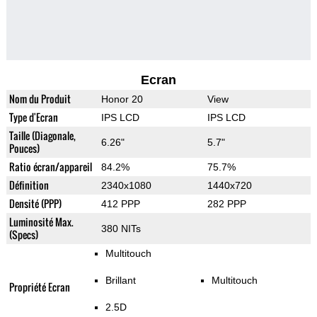
Ecran
Nom du Produit
Honor 20
View
Type d'Ecran
IPS LCD
IPS LCD
Taille (Diagonale,
6.26"
5.7"
Pouces)
Ratio écran/appareil
84.2%
75.7%
Définition
2340x1080
1440x720
Densité (PPP)
412 PPP
282 PPP
Luminosité Max.
380 NITs
(Specs)
Multitouch
Brillant
Multitouch
Propriété Ecran
2.5D