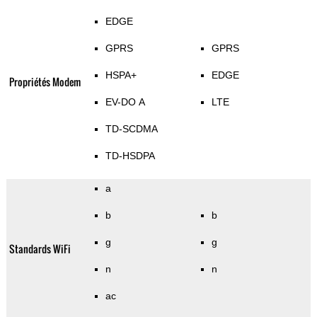
EDGE
GPRS
GPRS
HSPA+
EDGE
Propriétés Modem
EV-DO A
LTE
TD-SCDMA
TD-HSDPA
a
b
b
g
g
Standards WiFi
n
n
ac