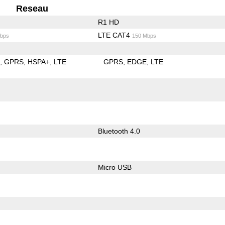
Reseau
R1 HD
LTE CAT4
bps
150 Mbps
E
GPRS
HSPA+
LTE
GPRS
EDGE
LTE
Bluetooth 4.0
Micro USB