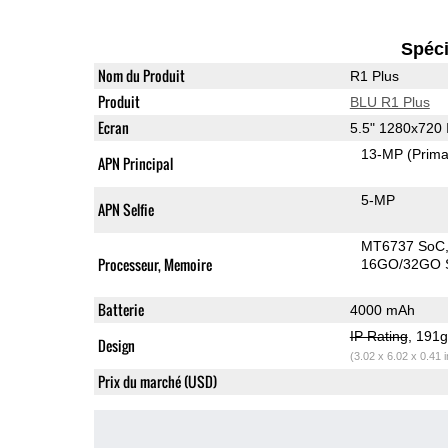
Spéci
Nom du Produit
R1 Plus
Produit
BLU R1 Plus
Ecran
5.5" 1280x720
13-MP
(Prima
APN Principal
5-MP
APN Selfie
MT6737 SoC
Processeur, Memoire
16GO/32GO S
Batterie
4000 mAh
IP Rating
, 191
Design
(3.02 x 6.02 x 0.41 
Prix du marché (USD)