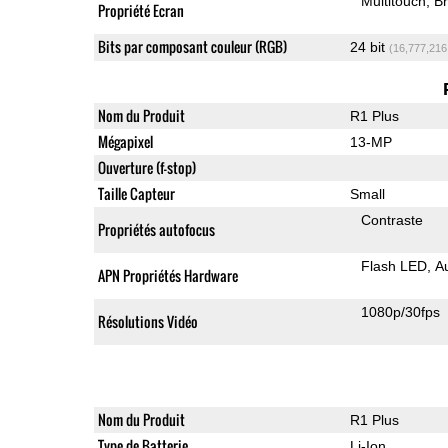
Multitouch
Br
Propriété Ecran
Bits par composant couleur (RGB)
24 bit
(16,777,216
Nom du Produit
R1 Plus
Mégapixel
13-MP
Ouverture (f-stop)
Taille Capteur
Small
Contraste
Propriétés autofocus
Flash LED
A
APN Propriétés Hardware
1080p/30fps
Résolutions Vidéo
Nom du Produit
R1 Plus
Type de Batterie
Li-Ion