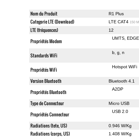
Nom du Produit
R1 Plus
Categorie LTE (Download)
LTE CAT4
150 M
LTE (fréquences)
12
UMTS
EDG
Propriétés Modem
b
g
n
Standards WiFi
Hotspot WiFi
Propriétés WiFi
Version Bluetooth
Bluetooth 4.1
A2DP
Propriétés Bluetooth
Type de Connecteur
Micro USB
USB 2.0
Propriétés Connecteur
Radiations (tete, US)
0.946 W/Kg
Radiations (corps, US)
1.408 W/Kg