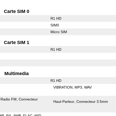
Carte SIM 0
R1 HD
SIM0
Micro SIM
Carte SIM 1
R1 HD
Multimedia
R1 HD
VIBRATION
MP3
WAV
Radio FM
Connecteur
Haut-Parleur
Connecteur 3.5mm
MR
RA
AWB
FLAC
MID