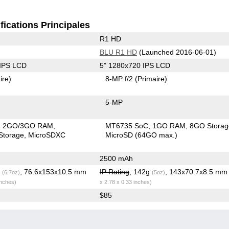
fications Principales
R1 HD
BLU R1 HD
(Launched 2016-06-01)
 IPS LCD
5" 1280x720 IPS LCD
ire)
8-MP f/2
(Primaire)
5-MP
2GO/3GO RAM
MT6735 SoC
1GO RAM
8GO Storag
torage
MicroSDXC
MicroSD (64GO max.)
2500 mAh
g
, 76.6x153x10.5 mm
IP Rating
, 142g
, 143x70.7x8.5 m
(6.7oz)
(5oz)
inches)
x 2.78 x 0.33 inches)
$85