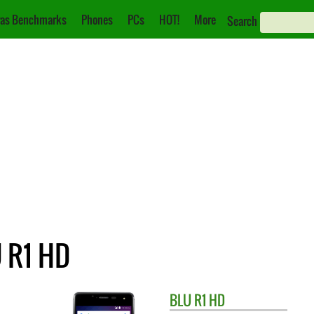
as Benchmarks
Phones
PCs
HOT!
More
Search
U R1 HD
BLU
R1 HD