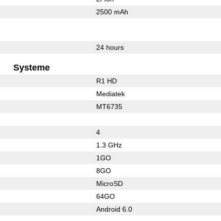
2500 mAh
e
24 hours
Systeme
R1 HD
Mediatek
MT6735
4
1.3 GHz
1GO
8GO
MicroSD
64GO
Android 6.0