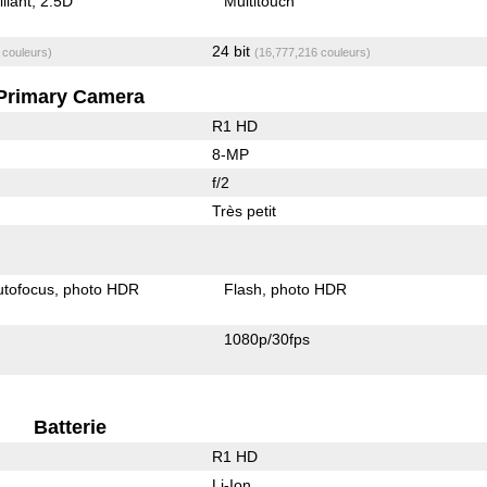
illant
2.5D
Multitouch
24 bit
 couleurs)
(16,777,216 couleurs)
Primary Camera
R1 HD
8-MP
f/2
Très petit
utofocus
photo HDR
Flash
photo HDR
1080p/30fps
Batterie
R1 HD
Li-Ion