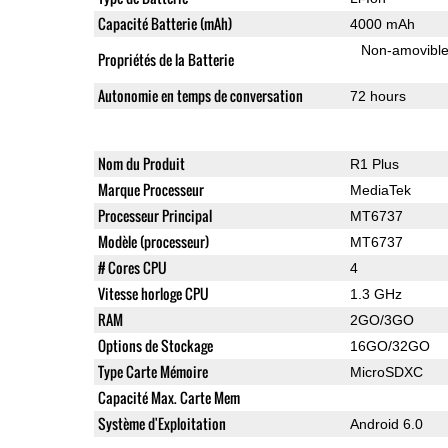
Capacité Batterie (mAh)
4000 mAh
Non-amovibl
Propriétés de la Batterie
Autonomie en temps de conversation
72 hours
Nom du Produit
R1 Plus
Marque Processeur
MediaTek
Processeur Principal
MT6737
Modèle (processeur)
MT6737
# Cores CPU
4
Vitesse horloge CPU
1.3 GHz
RAM
2GO/3GO
Options de Stockage
16GO/32GO
Type Carte Mémoire
MicroSDXC
Capacité Max. Carte Mem
Système d'Exploitation
Android 6.0