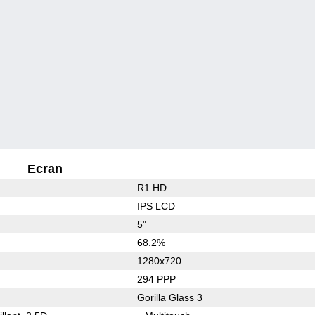
Ecran
R1 HD
IPS LCD
5"
68.2%
1280x720
294 PPP
Gorilla Glass 3