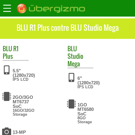
BLU R1 Plus contre BLU Studio Mega
BLU
R1
BLU
Plus
Studio
Mega
5.5"
(1280x720)
6"
IPS LCD
(1280x720)
IPS LCD
2GO/3GO
MT6737
1GO
SoC
MT6580
16GO/32GO
SoC
Storage
8GO
Storage
13-MP