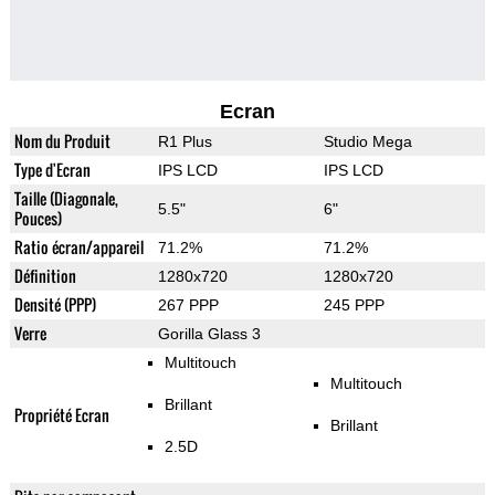
Ecran
Nom du Produit
R1 Plus
Studio Mega
Type d'Ecran
IPS LCD
IPS LCD
Taille (Diagonale,
5.5"
6"
Pouces)
Ratio écran/appareil
71.2%
71.2%
Définition
1280x720
1280x720
Densité (PPP)
267 PPP
245 PPP
Verre
Gorilla Glass 3
Multitouch
Multitouch
Brillant
Propriété Ecran
Brillant
2.5D