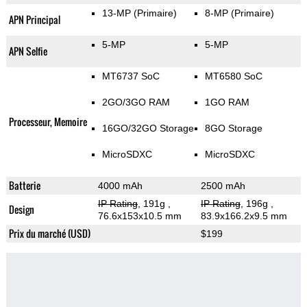
13-MP
(Primaire)
8-MP
(Primaire)
APN Principal
5-MP
5-MP
APN Selfie
MT6737 SoC
MT6580 SoC
2GO/3GO RAM
1GO RAM
Processeur, Memoire
16GO/32GO Storage
8GO Storage
MicroSDXC
MicroSDXC
Batterie
4000 mAh
2500 mAh
IP Rating
, 191g
,
IP Rating
, 196g
,
Design
76.6x153x10.5 mm
83.9x166.2x9.5 mm
Prix du marché (USD)
$199