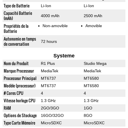
Type de Batterie
Li-Ion
Li-Ion
Capacité Batterie
4000 mAh
2500 mAh
(mAh)
Propriétés de la
Non-amovible
Amovible
Batterie
Autonomie en temps
72 hours
de conversation
Systeme
Nom du Produit
R1 Plus
Studio Mega
Marque Processeur
MediaTek
MediaTek
Processeur Principal
MT6737
MT6580
Modèle (processeur)
MT6737
MT6580
# Cores CPU
4
4
Vitesse horloge CPU
1.3 GHz
1.3 GHz
RAM
2GO/3GO
1GO
Options de Stockage
16GO/32GO
8GO
Type Carte Mémoire
MicroSDXC
MicroSDXC