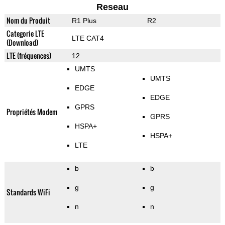
Reseau
Nom du Produit
R1 Plus
R2
Categorie LTE
LTE CAT4
(Download)
LTE (fréquences)
12
UMTS
UMTS
EDGE
EDGE
GPRS
Propriétés Modem
GPRS
HSPA+
HSPA+
LTE
b
b
g
g
Standards WiFi
n
n