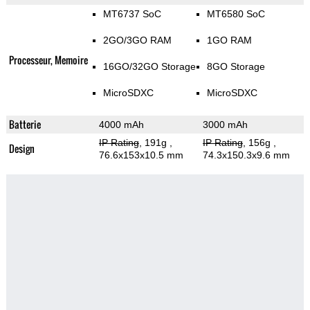
MT6737 SoC
MT6580 SoC
2GO/3GO RAM
1GO RAM
Processeur, Memoire
16GO/32GO Storage
8GO Storage
MicroSDXC
MicroSDXC
Batterie
4000 mAh
3000 mAh
IP Rating
, 191g
,
IP Rating
, 156g
,
Design
76.6x153x10.5 mm
74.3x150.3x9.6 mm