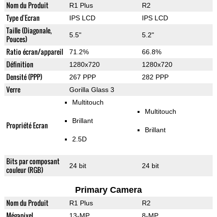
Nom du Produit
R1 Plus
R2
Type d'Ecran
IPS LCD
IPS LCD
Taille (Diagonale,
5.5"
5.2"
Pouces)
Ratio écran/appareil
71.2%
66.8%
Définition
1280x720
1280x720
Densité (PPP)
267 PPP
282 PPP
Verre
Gorilla Glass 3
Multitouch
Multitouch
Brillant
Propriété Ecran
Brillant
2.5D
Bits par composant
24 bit
24 bit
couleur (RGB)
Primary Camera
Nom du Produit
R1 Plus
R2
Mégapixel
13-MP
8-MP