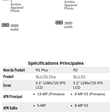
1
Arrière
Arrière
Appareil
Appareil
Photo
Photo
3000
4000
mAh
mAh
Spécifications Principales
Nom du Produit
R1 Plus
R2
Produit
BLU R1 Plus
BLU R2
5.5" 1280x720 IPS
5.2" 1280x720 IPS
Ecran
LCD
LCD
13-MP
(Primaire)
8-MP f/2
(Primaire)
APN Principal
5-MP
8-MP f/2
APN Selfie