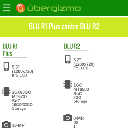
BLU R1 Plus contre BLU R2
BLU
R1
BLU
R2
Plus
5.2"
(1280x720)
5.5"
IPS LCD
(1280x720)
IPS LCD
1GO
MT6580
2GO/3GO
SoC
MT6737
8GO
SoC
Storage
16GO/32GO
Storage
8-MP,
f/2
13-MP
1