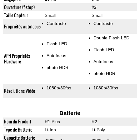
Ouverture (f-stop)
f/2
Taille Capteur
Small
Small
Contraste
Contraste
Propriétés autofocus
Double Flash LED
Flash LED
Flash LED
APN Propriétés
Autofocus
Hardware
Autofocus
photo HDR
photo HDR
1080p/30fps
1080p/30fps
Résolutions Vidéo
Batterie
Nom du Produit
R1 Plus
R2
Type de Batterie
Li-Ion
Li-Poly
Capacité Batterie