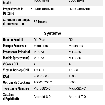
4000 mAh
3000 mAh
(mAh)
Propriétés de la
Non-amovible
Non-amovible
Batterie
Autonomie en temps
72 hours
de conversation
Systeme
Nom du Produit
R1 Plus
R2
Marque Processeur
MediaTek
MediaTek
Processeur Principal
MT6737
MT6580
Modèle (processeur)
MT6737
MT6580
# Cores CPU
4
4
Vitesse horloge CPU
1.3 GHz
1.3 GHz
RAM
2GO/3GO
1GO
Options de Stockage
16GO/32GO
8GO
Type Carte Mémoire
MicroSDXC
MicroSDXC
Système
Android 6.0
Android 7.0
d'Exploitation