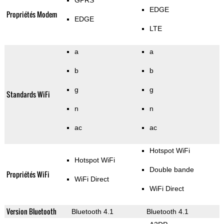
GPRS
EDGE
Propriétés Modem
EDGE
LTE
a
a
b
b
g
g
Standards WiFi
n
n
ac
ac
Hotspot WiFi
Hotspot WiFi
Double bande
Propriétés WiFi
WiFi Direct
WiFi Direct
Version Bluetooth
Bluetooth 4.1
Bluetooth 4.1