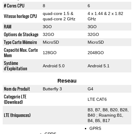
# Cores CPU
8
6
quad-core 1.5 &
4 x 1.44 & 2 x 1.82
Vitesse horloge CPU
quad-core 2 GHz
GHz
RAM
3GO
3GO
Options de Stockage
32GO
32GO
Type Carte Mémoire
MicroSD
MicroSD
Capacité Max. Carte
128GO
2048GO
Mem
Système
Android 5.0
Android 5.1
d'Exploitation
Reseau
Nom du Produit
Butterfly 3
G4
Categorie LTE
LTE CAT6
(Download)
B3, B7, B8, B20, B28,
LTE (fréquences)
B40 ; Roaming:B1,
B4, B5, B17
GPRS