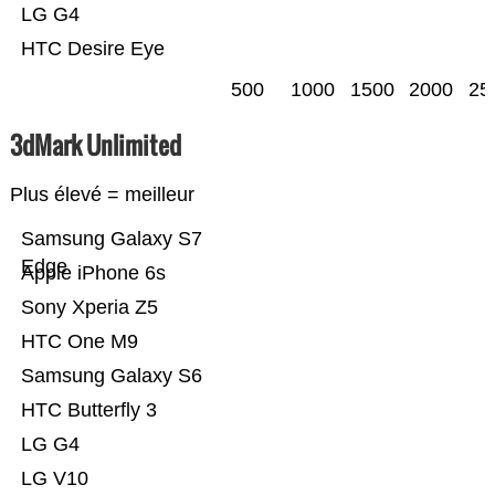
LG G4
HTC Desire Eye
500
1000
1500
2000
25
3dMark Unlimited
Plus élevé = meilleur
Samsung Galaxy S7
Edge
Apple iPhone 6s
Sony Xperia Z5
HTC One M9
Samsung Galaxy S6
HTC Butterfly 3
LG G4
LG V10