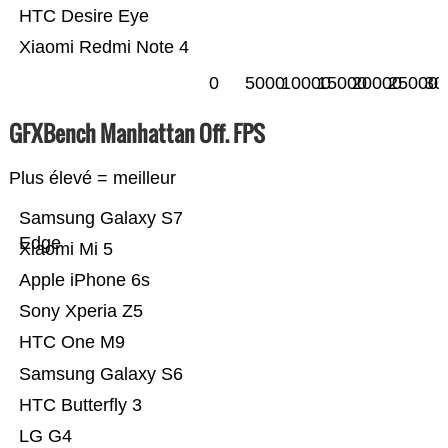
HTC Desire Eye
Xiaomi Redmi Note 4
0
5000
10000
15000
20000
25000
30
GFXBench Manhattan Off. FPS
Plus élevé = meilleur
Samsung Galaxy S7
Edge
Xiaomi Mi 5
Apple iPhone 6s
Sony Xperia Z5
HTC One M9
Samsung Galaxy S6
HTC Butterfly 3
LG G4