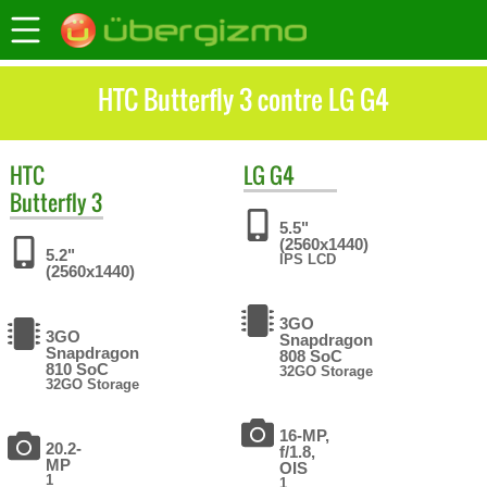
HTC Butterfly 3 contre LG G4
HTC
LG
G4
Butterfly 3
5.5"
(2560x1440)
5.2"
IPS LCD
(2560x1440)
3GO
3GO
Snapdragon
Snapdragon
808 SoC
810 SoC
32GO Storage
32GO Storage
16-MP,
20.2-
f/1.8,
MP
OIS
1
1