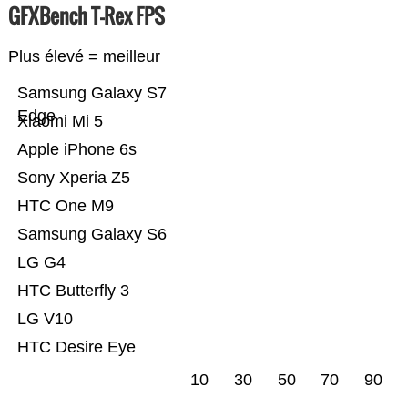
GFXBench T-Rex FPS
Plus élevé = meilleur
Samsung Galaxy S7
Edge
Xiaomi Mi 5
Apple iPhone 6s
Sony Xperia Z5
HTC One M9
Samsung Galaxy S6
LG G4
HTC Butterfly 3
LG V10
HTC Desire Eye
10
30
50
70
90