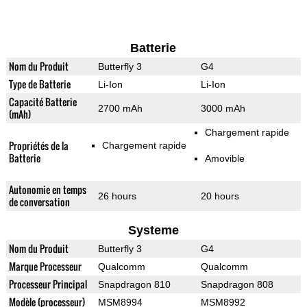
Batterie
Nom du Produit
Butterfly 3
G4
Type de Batterie
Li-Ion
Li-Ion
Capacité Batterie
2700 mAh
3000 mAh
(mAh)
Chargement rapide
Propriétés de la
Chargement rapide
Batterie
Amovible
Autonomie en temps
26 hours
20 hours
de conversation
Systeme
Nom du Produit
Butterfly 3
G4
Marque Processeur
Qualcomm
Qualcomm
Processeur Principal
Snapdragon 810
Snapdragon 808
Modèle (processeur)
MSM8994
MSM8992