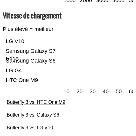
1000
2000
3000
4000
50
Vitesse de chargement
Plus élevé = meilleur
LG V10
Samsung Galaxy S7
Edge
Samsung Galaxy S6
LG G4
HTC One M9
10
20
30
40
50
60
Butterfly 3 vs. HTC One M9
Butterfly 3 vs. Galaxy S6
Butterfly 3 vs. LG V10