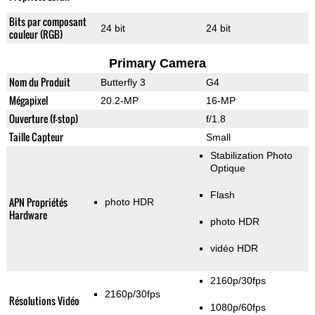
Bits par composant
24 bit
24 bit
couleur (RGB)
Primary Camera
Nom du Produit
Butterfly 3
G4
Mégapixel
20.2-MP
16-MP
Ouverture (f-stop)
f/1.8
Taille Capteur
Small
Stabilization Photo
Optique
Flash
APN Propriétés
photo HDR
Hardware
photo HDR
vidéo HDR
2160p/30fps
2160p/30fps
Résolutions Vidéo
1080p/60fps