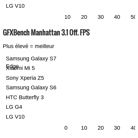
LG V10
10
20
30
40
50
GFXBench Manhattan 3.1 Off. FPS
Plus élevé = meilleur
Samsung Galaxy S7
Edge
Xiaomi Mi 5
Sony Xperia Z5
Samsung Galaxy S6
HTC Butterfly 3
LG G4
LG V10
0
10
20
30
40