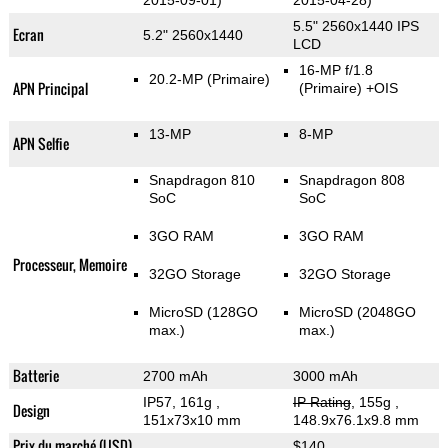
2015-09-01)
2015-04-28)
5.5" 2560x1440 IPS
Ecran
5.2" 2560x1440
LCD
16-MP f/1.8
20.2-MP
(Primaire)
APN Principal
(Primaire)
+OIS
13-MP
8-MP
APN Selfie
Snapdragon 810
Snapdragon 808
SoC
SoC
3GO RAM
3GO RAM
Processeur, Memoire
32GO Storage
32GO Storage
MicroSD (128GO
MicroSD (2048GO
max.)
max.)
Batterie
2700 mAh
3000 mAh
IP57, 161g
,
IP Rating
, 155g
,
Design
151x73x10 mm
148.9x76.1x9.8 mm
Prix du marché (USD)
$140