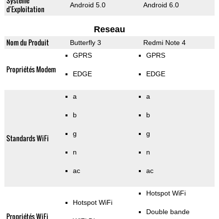
Système
Android 5.0
Android 6.0
d'Exploitation
Reseau
Nom du Produit
Butterfly 3
Redmi Note 4
GPRS
GPRS
Propriétés Modem
EDGE
EDGE
a
a
b
b
g
g
Standards WiFi
n
n
ac
ac
Hotspot WiFi
Hotspot WiFi
Double bande
Propriétés WiFi