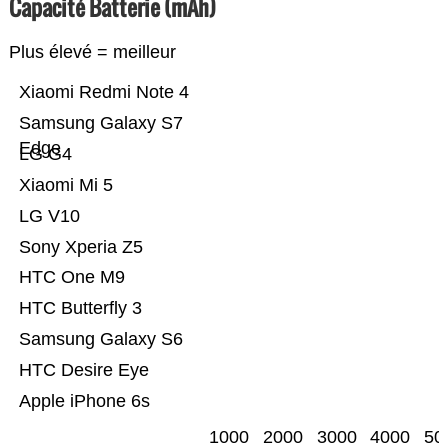
Capacité Batterie (mAh)
Plus élevé = meilleur
Xiaomi Redmi Note 4
Samsung Galaxy S7
Edge
LG G4
Xiaomi Mi 5
LG V10
Sony Xperia Z5
HTC One M9
HTC Butterfly 3
Samsung Galaxy S6
HTC Desire Eye
Apple iPhone 6s
1000
2000
3000
4000
50