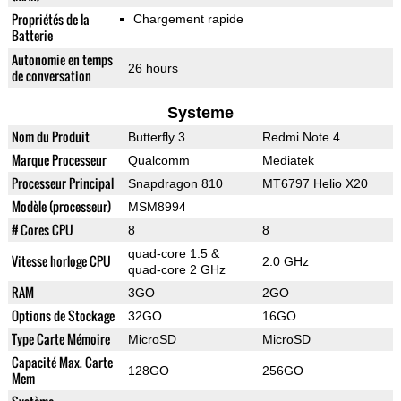
Propriétés de la
Chargement rapide
Batterie
Autonomie en temps
26 hours
de conversation
Systeme
Nom du Produit
Butterfly 3
Redmi Note 4
Marque Processeur
Qualcomm
Mediatek
Processeur Principal
Snapdragon 810
MT6797 Helio X20
Modèle (processeur)
MSM8994
# Cores CPU
8
8
quad-core 1.5 &
Vitesse horloge CPU
2.0 GHz
quad-core 2 GHz
RAM
3GO
2GO
Options de Stockage
32GO
16GO
Type Carte Mémoire
MicroSD
MicroSD
Capacité Max. Carte
128GO
256GO
Mem