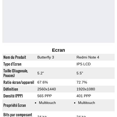
Ecran
Nom du Produit
Butterfly 3
Redmi Note 4
Type d'Ecran
IPS LCD
Taille (Diagonale,
5.2"
5.5"
Pouces)
Ratio écran/appareil
67.6%
72.7%
Définition
2560x1440
1920x1080
Densité (PPP)
565 PPP
401 PPP
Multitouch
Multitouch
Propriété Ecran
Bits par composant