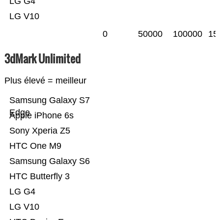
LG G4
LG V10
0
50000
100000
15
3dMark Unlimited
Plus élevé = meilleur
Samsung Galaxy S7
Edge
Apple iPhone 6s
Sony Xperia Z5
HTC One M9
Samsung Galaxy S6
HTC Butterfly 3
LG G4
LG V10