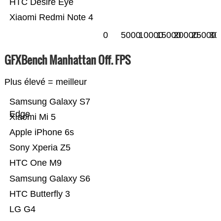
HTC Desire Eye
Xiaomi Redmi Note 4
0
5000
10000
15000
20000
25000
30
GFXBench Manhattan Off. FPS
Plus élevé = meilleur
Samsung Galaxy S7
Edge
Xiaomi Mi 5
Apple iPhone 6s
Sony Xperia Z5
HTC One M9
Samsung Galaxy S6
HTC Butterfly 3
LG G4