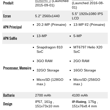
Butterfly 3
(Launched
Produit
(Launched 2016-08-
2015-09-01)
01)
5.5" 1920x1080 IPS
Ecran
5.2" 2560x1440
LCD
20.2-MP
(Primaire)
13-MP f/2
(Primaire)
APN Principal
13-MP
5-MP
APN Selfie
Snapdragon 810
MT6797 Helio X20
SoC
SoC
3GO RAM
2GO RAM
Processeur, Memoire
32GO Storage
16GO Storage
MicroSD (128GO
MicroSD (256GO
max.)
max.)
Batterie
2700 mAh
4100 mAh
IP57, 161g
,
IP Rating
, 175g
,
Design
151x73x10 mm
151x76x8.4 mm