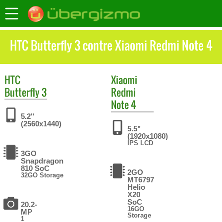
HTC Butterfly 3 contre Xiaomi Redmi Note 4
HTC
Xiaomi
Butterfly 3
Redmi
Note 4
5.2"
(2560x1440)
5.5"
(1920x1080)
IPS LCD
3GO
Snapdragon
810 SoC
2GO
32GO Storage
MT6797
Helio
X20
SoC
20.2-
16GO
MP
Storage
1