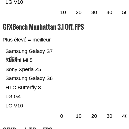
LG V10
10
20
30
40
50
GFXBench Manhattan 3.1 Off. FPS
Plus élevé = meilleur
Samsung Galaxy S7
Edge
Xiaomi Mi 5
Sony Xperia Z5
Samsung Galaxy S6
HTC Butterfly 3
LG G4
LG V10
0
10
20
30
40