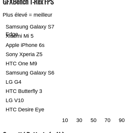
GFXBench T-Rex FPS
Plus élevé = meilleur
Samsung Galaxy S7
Edge
Xiaomi Mi 5
Apple iPhone 6s
Sony Xperia Z5
HTC One M9
Samsung Galaxy S6
LG G4
HTC Butterfly 3
LG V10
HTC Desire Eye
10
30
50
70
90