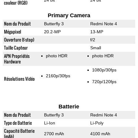
24 bit
24 bit
couleur (RGB)
Primary Camera
Nom du Produit
Butterfly 3
Redmi Note 4
Mégapixel
20.2-MP
13-MP
Ouverture (f-stop)
f/2
Taille Capteur
Small
APN Propriétés
photo HDR
photo HDR
Hardware
1080p/30fps
2160p/30fps
Résolutions Vidéo
720p/120fps
Batterie
Nom du Produit
Butterfly 3
Redmi Note 4
Type de Batterie
Li-Ion
Li-Poly
Capacité Batterie
2700 mAh
4100 mAh
(mAh)