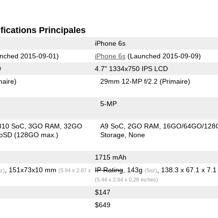
fications Principales
iPhone 6s
nched 2015-09-01)
iPhone 6s
(Launched 2015-09-09)
0
4.7" 1334x750 IPS LCD
maire)
29mm 12-MP f/2.2
(Primaire)
5-MP
810 SoC
3GO RAM
32GO
A9 SoC
2GO RAM
16GO/64GO/128
roSD (128GO max.)
Storage
None
1715 mAh
, 151x73x10 mm
IP Rating
, 143g
z)
(5.94 x 2.87 x
(5oz)
(5.44 x 2.64 x 0.28 inches)
$147
$649