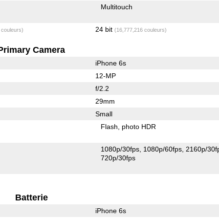
Multitouch
24 bit
 couleurs)
(16,777,216 couleurs)
Primary Camera
iPhone 6s
12-MP
f/2.2
29mm
Small
Flash
photo HDR
1080p/30fps
1080p/60fps
2160p/30f
720p/30fps
Batterie
iPhone 6s