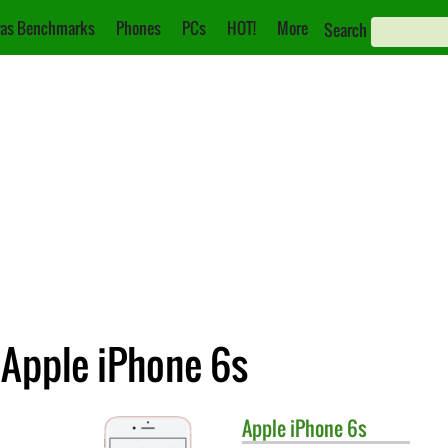
as Benchmarks
Phones
PCs
HOT!
More
Search
 Apple iPhone 6s
Apple
iPhone 6s