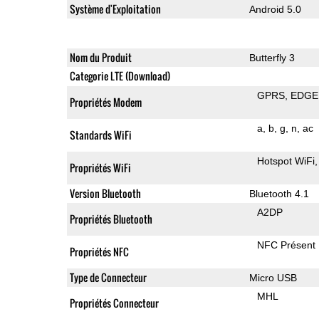
Système d'Exploitation
Android 5.0
Nom du Produit
Butterfly 3
Categorie LTE (Download)
GPRS
EDGE
Propriétés Modem
a
b
g
n
ac
Standards WiFi
Hotspot WiFi
Propriétés WiFi
Version Bluetooth
Bluetooth 4.1
A2DP
Propriétés Bluetooth
NFC Présent
Propriétés NFC
Type de Connecteur
Micro USB
MHL
Propriétés Connecteur