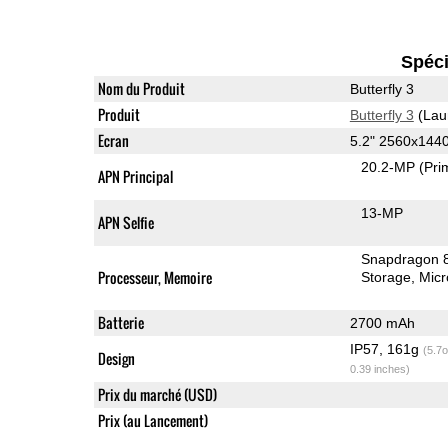
Spéci
Nom du Produit
Butterfly 3
Produit
Butterfly 3
(Lau
Ecran
5.2" 2560x144
20.2-MP
(Pri
APN Principal
13-MP
APN Selfie
Snapdragon 
Processeur, Memoire
Storage
Mic
Batterie
2700 mAh
IP57, 161g
(5.7o
Design
0.39 inches)
Prix du marché (USD)
Prix (au Lancement)