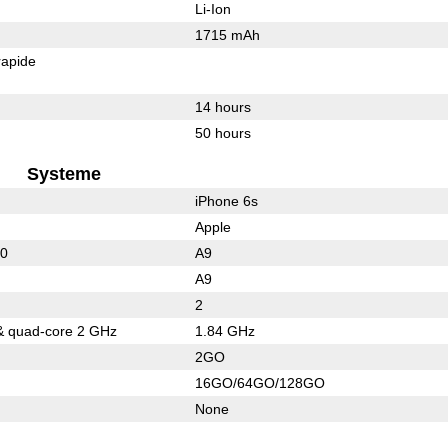
Li-Ion
1715 mAh
rapide
14 hours
50 hours
Systeme
iPhone 6s
Apple
10
A9
A9
2
& quad-core 2 GHz
1.84 GHz
2GO
16GO/64GO/128GO
None