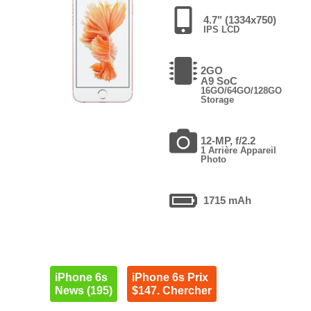
4.7" (1334x750)
IPS LCD
2GO
A9 SoC
16GO/64GO/128GO
Storage
12-MP, f/2.2
1 Arrière Appareil
Photo
1715 mAh
iPhone 6s
iPhone 6s Prix
News (195)
$147. Chercher