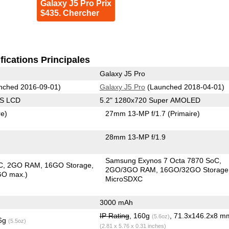
Galaxy J5 Pro Prix
$435. Chercher
fications Principales
Galaxy J5 Pro
nched 2016-09-01)
Galaxy J5 Pro
(Launched 2018-04-01)
PS LCD
5.2" 1280x720 Super AMOLED
re)
27mm 13-MP f/1.7
(Primaire)
28mm 13-MP f/1.9
Samsung Exynos 7 Octa 7870 SoC
C
2GO RAM
16GO Storage
2GO/3GO RAM
16GO/32GO Storage
GO max.)
MicroSDXC
3000 mAh
IP Rating
, 160g
, 71.3x146.2x8 m
(5.6oz)
.6g
(5.5oz)
(2.81 x 5.76 x 0.31 inches)