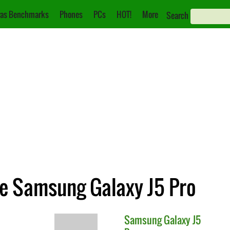
as Benchmarks
Phones
PCs
HOT!
More
Search
e Samsung Galaxy J5 Pro
Samsung
Galaxy J5