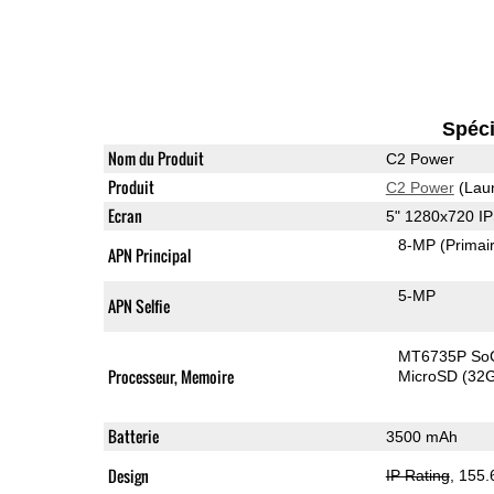
Spéci
Nom du Produit
C2 Power
Produit
C2 Power
(Lau
Ecran
5" 1280x720 I
8-MP
(Primai
APN Principal
5-MP
APN Selfie
MT6735P So
Processeur, Memoire
MicroSD (32
Batterie
3500 mAh
Design
IP Rating
, 155