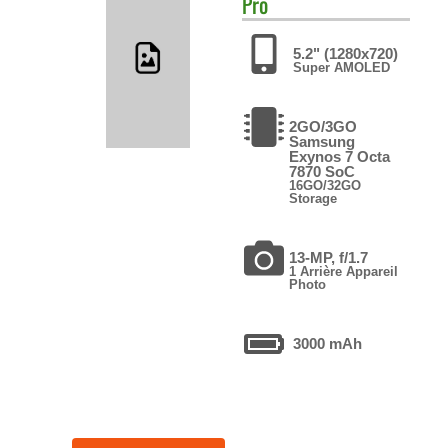
Pro
5.2" (1280x720)
Super AMOLED
2GO/3GO
Samsung
Exynos 7 Octa
7870 SoC
16GO/32GO
Storage
13-MP, f/1.7
1 Arrière Appareil
Photo
3000 mAh