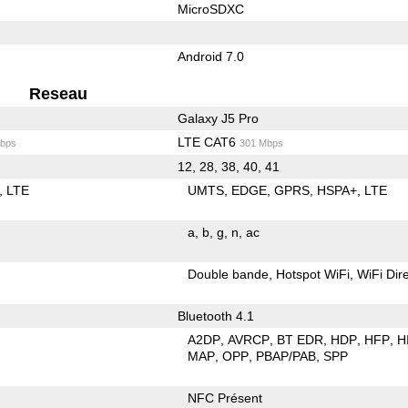
MicroSDXC
Android 7.0
Reseau
Galaxy J5 Pro
LTE CAT6
bps
301 Mbps
12, 28, 38, 40, 41
LTE
UMTS
EDGE
GPRS
HSPA+
LTE
a
b
g
n
ac
Double bande
Hotspot WiFi
WiFi Dir
Bluetooth 4.1
A2DP
AVRCP
BT EDR
HDP
HFP
H
MAP
OPP
PBAP/PAB
SPP
NFC Présent