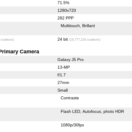
71.5%
1280x720
282 PPP
Multitouch
Brillant
24 bit
 couleurs)
(16,777,216 couleurs)
Primary Camera
Galaxy J5 Pro
13-MP
f/1.7
27mm
Small
Contraste
Flash LED
Autofocus
photo HDR
1080p/30fps