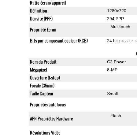
Ratio écran/appareil
Définition
1280x720
Densité (PPP)
294 PPP
Multitouch
Propriété Ecran
Bits par composant couleur (RGB)
24 bit
(16,777,216
Nom du Produit
C2 Power
Mégapixel
8-MP
Ouverture (f-stop)
Focale (35mm)
Taille Capteur
Small
Propriétés autofocus
Flash
APN Propriétés Hardware
Résolutions Vidéo