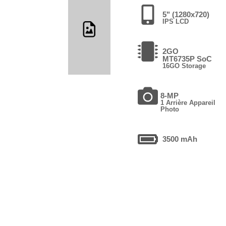
5" (1280x720)
IPS LCD
2GO
MT6735P SoC
16GO Storage
8-MP
1 Arrière Appareil
Photo
3500 mAh