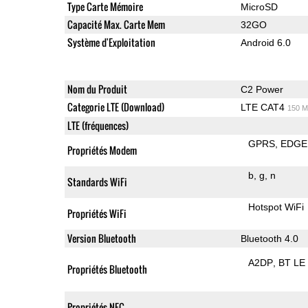
Type Carte Mémoire
MicroSD
Capacité Max. Carte Mem
32GO
Système d'Exploitation
Android 6.0
Nom du Produit
C2 Power
Categorie LTE (Download)
LTE CAT4
150 M
LTE (fréquences)
GPRS
EDGE
Propriétés Modem
b
g
n
Standards WiFi
Hotspot WiFi
Propriétés WiFi
Version Bluetooth
Bluetooth 4.0
A2DP
BT LE
Propriétés Bluetooth
Propriétés NFC