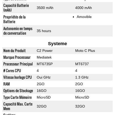
Capacité Batterie
3500 mAh
4000 mAh
(mAh)
Propriétés de la
Amovible
Batterie
Autonomie en temps
35 hours
de conversation
Systeme
Nom du Produit
C2 Power
Moto C Plus
Marque Processeur
Mediatek
Processeur Principal
MT6735P
MT6737
# Cores CPU
4
4
Vitesse horloge CPU
Oui GHz
1.3 GHz
RAM
2GO
2GO
Options de Stockage
16GO
16GO
Type Carte Mémoire
MicroSD
MicroSD
Capacité Max. Carte
32GO
32GO
Mem