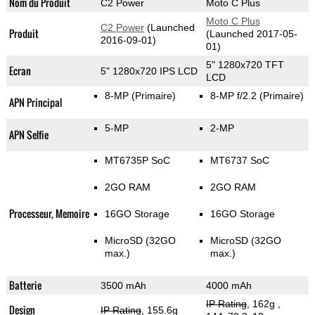
Nom du Produit
C2 Power
Moto C Plus
Moto C Plus
C2 Power
(Launched
Produit
(Launched 2017-05-
2016-09-01)
01)
5" 1280x720 TFT
Ecran
5" 1280x720 IPS LCD
LCD
8-MP
(Primaire)
8-MP f/2.2
(Primaire)
APN Principal
5-MP
2-MP
APN Selfie
MT6735P SoC
MT6737 SoC
2GO RAM
2GO RAM
Processeur, Memoire
16GO Storage
16GO Storage
MicroSD (32GO
MicroSD (32GO
max.)
max.)
Batterie
3500 mAh
4000 mAh
IP Rating
, 162g
,
Design
IP Rating
, 155.6g