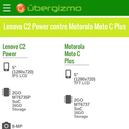
Lenovo C2 Power contre Motorola Moto C Plus
Lenovo
C2
Motorola
Power
Moto C
Plus
5"
(1280x720)
5"
IPS LCD
(1280x720)
TFT LCD
2GO
MT6735P
2GO
SoC
MT6737
16GO
SoC
Storage
16GO
Storage
8-MP