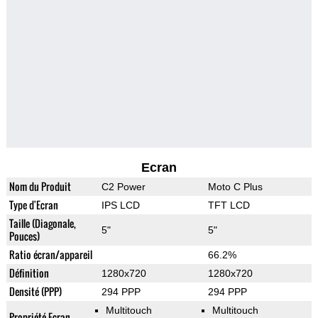
Ecran
Nom du Produit
C2 Power
Moto C Plus
Type d'Ecran
IPS LCD
TFT LCD
Taille (Diagonale,
5"
5"
Pouces)
Ratio écran/appareil
66.2%
Définition
1280x720
1280x720
Densité (PPP)
294 PPP
294 PPP
Multitouch
Multitouch
Propriété Ecran