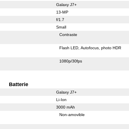
Galaxy J7+
13-MP
f/1.7
Small
Contraste
Flash LED
Autofocus
photo HDR
1080p/30fps
Batterie
Galaxy J7+
Li-Ion
3000 mAh
Non-amovible