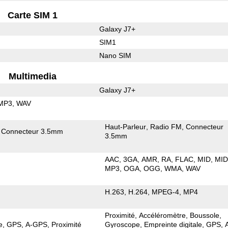
Carte SIM 1
Galaxy J7+
SIM1
Nano SIM
Multimedia
Galaxy J7+
MP3
WAV
Haut-Parleur
Radio FM
Connecteur
Connecteur 3.5mm
3.5mm
AAC
3GA
AMR
RA
FLAC
MID
MID
MP3
OGA
OGG
WMA
WAV
H.263
H.264
MPEG-4
MP4
Proximité
Accéléromètre
Boussole
e
GPS
A-GPS
Proximité
Gyroscope
Empreinte digitale
GPS