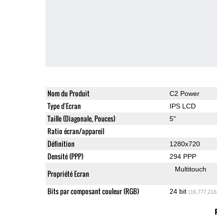
Nom du Produit
C2 Power
Type d'Ecran
IPS LCD
Taille (Diagonale, Pouces)
5"
Ratio écran/appareil
Définition
1280x720
Densité (PPP)
294 PPP
Multitouch
Propriété Ecran
Bits par composant couleur (RGB)
24 bit
(16,777,216