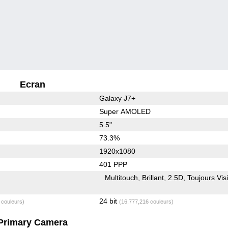
Ecran
Galaxy J7+
Super AMOLED
5.5"
73.3%
1920x1080
401 PPP
Multitouch
Brillant
2.5D
Toujours Vis
24 bit
 couleurs)
(16,777,216 couleurs)
Primary Camera