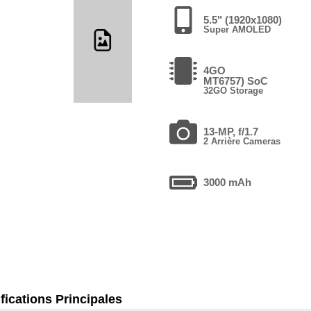
5.5" (1920x1080)
Super AMOLED
4GO
MT6757) SoC
32GO Storage
13-MP, f/1.7
2 Arrière Cameras
3000 mAh
fications Principales