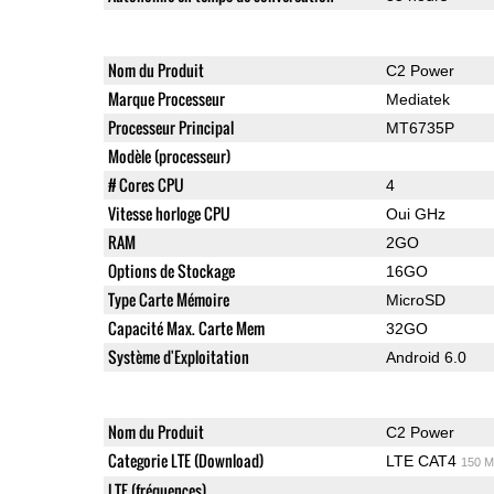
Nom du Produit
C2 Power
Marque Processeur
Mediatek
Processeur Principal
MT6735P
Modèle (processeur)
# Cores CPU
4
Vitesse horloge CPU
Oui GHz
RAM
2GO
Options de Stockage
16GO
Type Carte Mémoire
MicroSD
Capacité Max. Carte Mem
32GO
Système d'Exploitation
Android 6.0
Nom du Produit
C2 Power
Categorie LTE (Download)
LTE CAT4
150 M
LTE (fréquences)