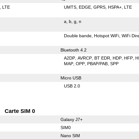
LTE
UMTS
EDGE
GPRS
HSPA+
LTE
a
b
g
n
Double bande
Hotspot WiFi
WiFi Dir
Bluetooth 4.2
A2DP
AVRCP
BT EDR
HDP
HFP
H
MAP
OPP
PBAP/PAB
SPP
Micro USB
USB 2.0
Carte SIM 0
Galaxy J7+
SIM0
Nano SIM