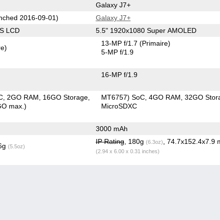
Galaxy J7+
nched 2016-09-01)
Galaxy J7+
PS LCD
5.5" 1920x1080 Super AMOLED
13-MP f/1.7
(Primaire)
re)
5-MP f/1.9
16-MP f/1.9
C
2GO RAM
16GO Storage
MT6757) SoC
4GO RAM
32GO Stor
GO max.)
MicroSDXC
3000 mAh
IP Rating
, 180g
, 74.7x152.4x7.9
(6.3oz)
.6g
(5.5oz)
(2.94 x 6.00 x 0.31 inches)