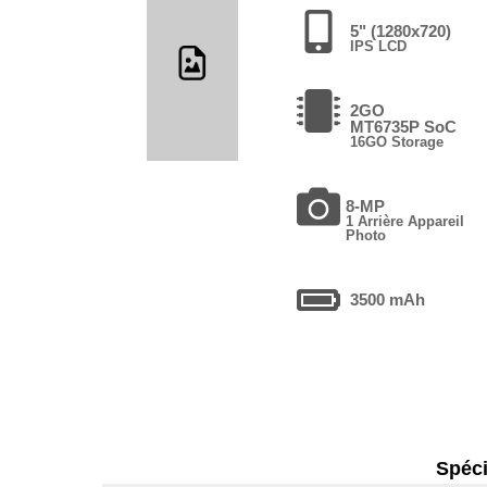
5" (1280x720)
IPS LCD
2GO
MT6735P SoC
16GO Storage
8-MP
1 Arrière Appareil
Photo
3500 mAh
Spéci