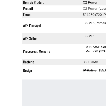
Nom du Produit
C2 Power
Produit
C2 Power
(Lau
Ecran
5" 1280x720 I
8-MP
(Primai
APN Principal
5-MP
APN Selfie
MT6735P So
Processeur, Memoire
MicroSD (32
Batterie
3500 mAh
Design
IP Rating
, 155