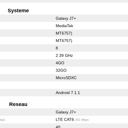
Systeme
Galaxy J7+
MediaTek
MT6757)
MT6757)
8
2.39 GHz
4GO
32GO
MicroSDXC
Android 7.1.1
Reseau
Galaxy J7+
LTE CAT6
bps
301 Mbps
40