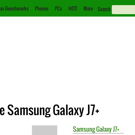
as Benchmarks
Phones
PCs
HOT!
More
Search
e Samsung Galaxy J7+
Samsung
Galaxy J7+