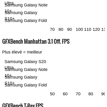
Ultra
Samsung Galaxy Note
10+
Samsung Galaxy
S10+
Samsung Galaxy Fold
70
80
90
100
110
120
13
GFXBench Manhattan 3.1 Off. FPS
Plus élevé = meilleur
Samsung Galaxy S20
Ultra
Samsung Galaxy Note
10+
Samsung Galaxy
S10+
Samsung Galaxy Fold
50
60
70
80
90
GFXBench T-Rex FPS