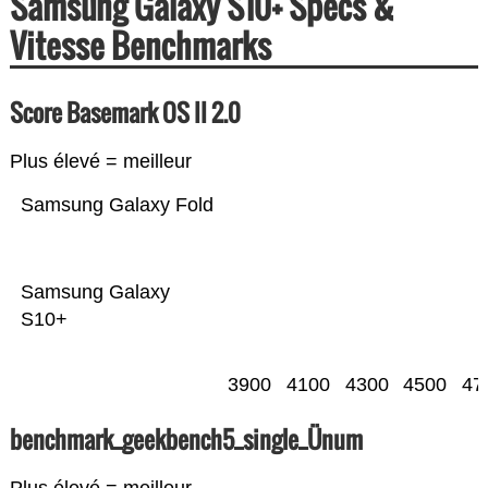
Samsung Galaxy S10+ Specs &
Vitesse Benchmarks
Score Basemark OS II 2.0
Plus élevé = meilleur
Samsung Galaxy Fold
Samsung Galaxy
S10+
3900
4100
4300
4500
47
benchmark_geekbench5_single_Ünum