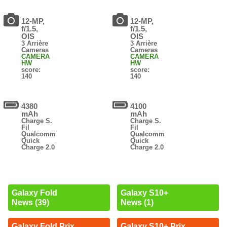
12-MP,
12-MP,
f/1.5,
f/1.5,
OIS
OIS
3 Arrière
3 Arrière
Cameras
Cameras
CAMERA
CAMERA
HW
HW
score:
score:
140
140
4380
4100
mAh
mAh
Charge S.
Charge S.
Fil
Fil
Qualcomm
Qualcomm
Quick
Quick
Charge 2.0
Charge 2.0
Galaxy Fold
Galaxy S10+
News (39)
News (1)
Galaxy Fold Prix
Galaxy S10+ Prix