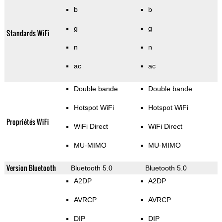
b
b
g
g
Standards WiFi
n
n
ac
ac
Double bande
Double bande
Hotspot WiFi
Hotspot WiFi
Propriétés WiFi
WiFi Direct
WiFi Direct
MU-MIMO
MU-MIMO
Version Bluetooth
Bluetooth 5.0
Bluetooth 5.0
A2DP
A2DP
AVRCP
AVRCP
DIP
DIP