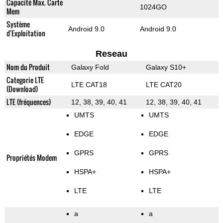
Capacité Max. Carte
1024GO
Mem
Système
Android 9.0
Android 9.0
d'Exploitation
Reseau
Nom du Produit
Galaxy Fold
Galaxy S10+
Categorie LTE
LTE CAT18
LTE CAT20
(Download)
LTE (fréquences)
12, 38, 39, 40, 41
12, 38, 39, 40, 41
UMTS
UMTS
EDGE
EDGE
GPRS
GPRS
Propriétés Modem
HSPA+
HSPA+
LTE
LTE
a
a