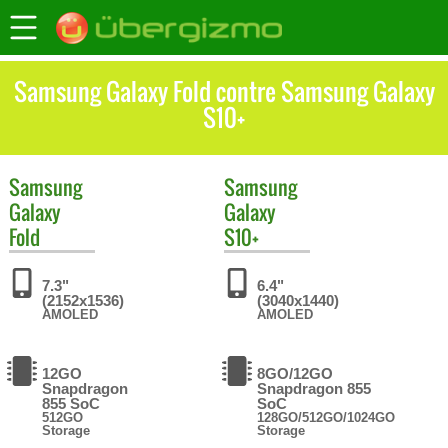
Samsung Galaxy Fold contre Samsung Galaxy
S10+
Samsung
Samsung
Galaxy
Galaxy
Fold
S10+
7.3"
6.4"
(2152x1536)
(3040x1440)
AMOLED
AMOLED
12GO
8GO/12GO
Snapdragon
Snapdragon 855
855 SoC
SoC
512GO
128GO/512GO/1024GO
Storage
Storage