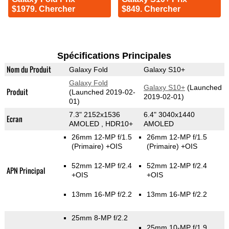
$1979. Chercher
$849. Chercher
Spécifications Principales
Nom du Produit
Galaxy Fold
Galaxy S10+
Galaxy Fold
Galaxy S10+
(Launched
Produit
(Launched 2019-02-
2019-02-01)
01)
7.3" 2152x1536
6.4" 3040x1440
Ecran
AMOLED , HDR10+
AMOLED
26mm 12-MP f/1.5
26mm 12-MP f/1.5
(Primaire)
+OIS
(Primaire)
+OIS
52mm 12-MP f/2.4
52mm 12-MP f/2.4
APN Principal
+OIS
+OIS
13mm 16-MP f/2.2
13mm 16-MP f/2.2
25mm 8-MP f/2.2
25mm 10-MP f/1.9