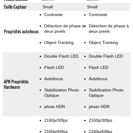
Taille Capteur
Small
Small
Contraste
Contraste
Détection de phase à
Détection de phase à
Propriétés autofocus
deux pixels
deux pixels
Object Tracking
Object Tracking
Double Flash LED
Double Flash LED
Flash LED
Flash LED
Autofocus
Autofocus
APN Propriétés
Hardware
Stabilization Photo
Stabilization Photo
Optique
Optique
photo HDR
photo HDR
2160p/30fps
2160p/30fps
2160p/60fps
2160p/60fps