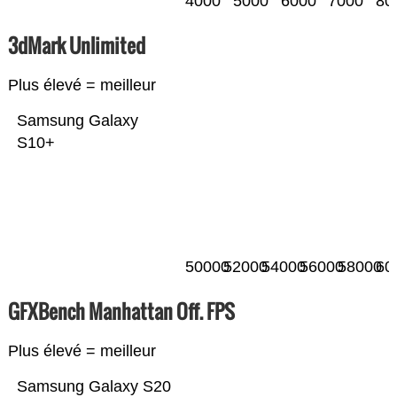
4000
5000
6000
7000
80
3dMark Unlimited
Plus élevé = meilleur
Samsung Galaxy
S10+
50000
52000
54000
56000
58000
60
GFXBench Manhattan Off. FPS
Plus élevé = meilleur
Samsung Galaxy S20