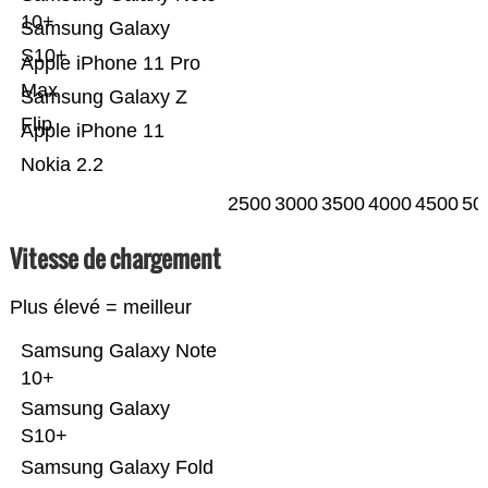
10+
Samsung Galaxy
S10+
Apple iPhone 11 Pro
Max
Samsung Galaxy Z
Flip
Apple iPhone 11
Nokia 2.2
2500
3000
3500
4000
4500
50
Vitesse de chargement
Plus élevé = meilleur
Samsung Galaxy Note
10+
Samsung Galaxy
S10+
Samsung Galaxy Fold