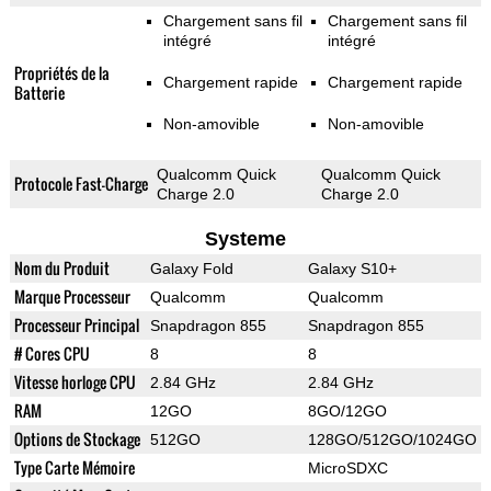
Chargement sans fil
Chargement sans fil
intégré
intégré
Propriétés de la
Chargement rapide
Chargement rapide
Batterie
Non-amovible
Non-amovible
Qualcomm Quick
Qualcomm Quick
Protocole Fast-Charge
Charge 2.0
Charge 2.0
Systeme
Nom du Produit
Galaxy Fold
Galaxy S10+
Marque Processeur
Qualcomm
Qualcomm
Processeur Principal
Snapdragon 855
Snapdragon 855
# Cores CPU
8
8
Vitesse horloge CPU
2.84 GHz
2.84 GHz
RAM
12GO
8GO/12GO
Options de Stockage
512GO
128GO/512GO/1024GO
Type Carte Mémoire
MicroSDXC