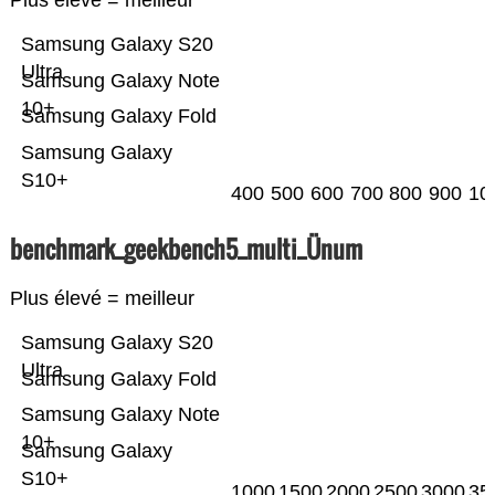
Plus élevé = meilleur
Samsung Galaxy S20
Ultra
Samsung Galaxy Note
10+
Samsung Galaxy Fold
Samsung Galaxy
S10+
400
500
600
700
800
900
10
benchmark_geekbench5_multi_Ünum
Plus élevé = meilleur
Samsung Galaxy S20
Ultra
Samsung Galaxy Fold
Samsung Galaxy Note
10+
Samsung Galaxy
S10+
1000
1500
2000
2500
3000
35