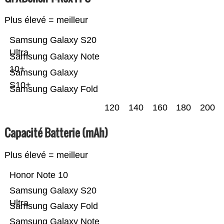
Plus élevé = meilleur
Samsung Galaxy S20
Ultra
Samsung Galaxy Note
10+
Samsung Galaxy
S10+
Samsung Galaxy Fold
120
140
160
180
200
Capacité Batterie (mAh)
Plus élevé = meilleur
Honor Note 10
Samsung Galaxy S20
Ultra
Samsung Galaxy Fold
Samsung Galaxy Note