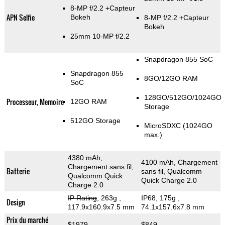
8-MP f/2.2
+Capteur
APN Selfie
Bokeh
8-MP f/2.2
+Capteur
Bokeh
25mm 10-MP f/2.2
Snapdragon 855 SoC
Snapdragon 855
8GO/12GO RAM
SoC
128GO/512GO/1024GO
Processeur, Memoire
12GO RAM
Storage
512GO Storage
MicroSDXC (1024GO
max.)
4380 mAh,
4100 mAh, Chargement
Chargement sans fil,
Batterie
sans fil, Qualcomm
Qualcomm Quick
Quick Charge 2.0
Charge 2.0
IP Rating
, 263g
,
IP68, 175g
,
Design
117.9x160.9x7.5 mm
74.1x157.6x7.8 mm
Prix du marché
$1979
$849