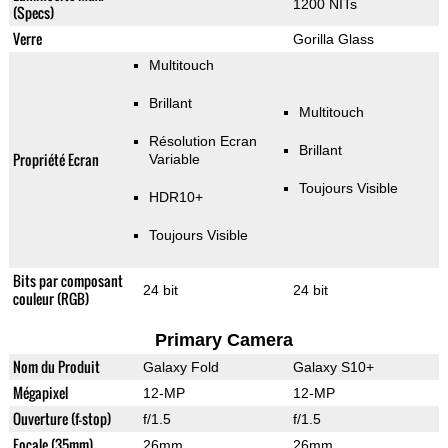
1200 NITs
(Specs)
Verre
Gorilla Glass
Multitouch
Brillant
Multitouch
Résolution Ecran
Brillant
Propriété Ecran
Variable
Toujours Visible
HDR10+
Toujours Visible
Bits par composant
24 bit
24 bit
couleur (RGB)
Primary Camera
Nom du Produit
Galaxy Fold
Galaxy S10+
Mégapixel
12-MP
12-MP
Ouverture (f-stop)
f/1.5
f/1.5
Focale (35mm)
26mm
26mm