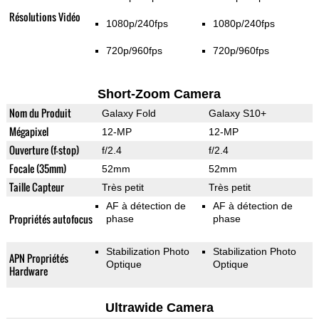
Résolutions Vidéo
1080p/240fps
1080p/240fps
720p/960fps
720p/960fps
Short-Zoom Camera
Nom du Produit
Galaxy Fold
Galaxy S10+
Mégapixel
12-MP
12-MP
Ouverture (f-stop)
f/2.4
f/2.4
Focale (35mm)
52mm
52mm
Taille Capteur
Très petit
Très petit
AF à détection de
AF à détection de
Propriétés autofocus
phase
phase
Stabilization Photo
Stabilization Photo
APN Propriétés
Optique
Optique
Hardware
Ultrawide Camera