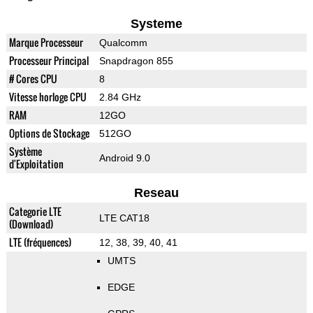
Systeme
Marque Processeur
Qualcomm
Processeur Principal
Snapdragon 855
# Cores CPU
8
Vitesse horloge CPU
2.84 GHz
RAM
12GO
Options de Stockage
512GO
Système
Android 9.0
d'Exploitation
Reseau
Categorie LTE
LTE CAT18
(Download)
LTE (fréquences)
12, 38, 39, 40, 41
UMTS
EDGE