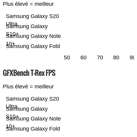
Plus élevé = meilleur
Samsung Galaxy S20
Ultra
Samsung Galaxy
S10+
Samsung Galaxy Note
10+
Samsung Galaxy Fold
50
60
70
80
90
GFXBench T-Rex FPS
Plus élevé = meilleur
Samsung Galaxy S20
Ultra
Samsung Galaxy
S10+
Samsung Galaxy Note
10+
Samsung Galaxy Fold