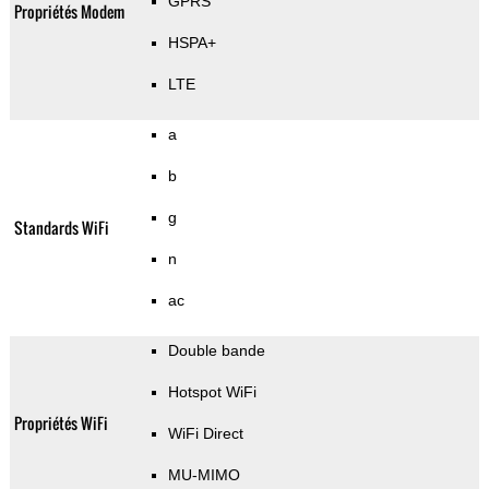
GPRS
Propriétés Modem
HSPA+
LTE
a
b
g
Standards WiFi
n
ac
Double bande
Hotspot WiFi
Propriétés WiFi
WiFi Direct
MU-MIMO