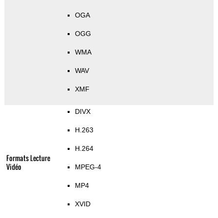
OGA
OGG
WMA
WAV
XMF
DIVX
H.263
H.264
Formats Lecture
Vidéo
MPEG-4
MP4
XVID