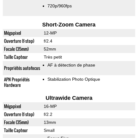
720p/960fps
Short-Zoom Camera
Mégapixel
12-MP
Ouverture (f-stop)
f/2.4
Focale (35mm)
52mm
Taille Capteur
Très petit
AF à détection de phase
Propriétés autofocus
APN Propriétés
Stabilization Photo Optique
Hardware
Ultrawide Camera
Mégapixel
16-MP
Ouverture (f-stop)
f/2.2
Focale (35mm)
13mm
Taille Capteur
Small