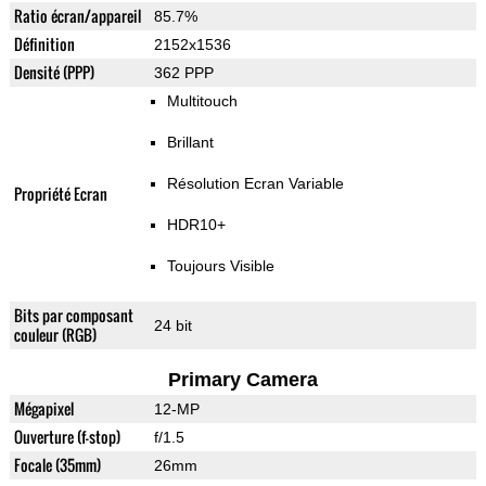
Ratio écran/appareil
85.7%
Définition
2152x1536
Densité (PPP)
362 PPP
Multitouch
Brillant
Résolution Ecran Variable
Propriété Ecran
HDR10+
Toujours Visible
Bits par composant
24 bit
couleur (RGB)
Primary Camera
Mégapixel
12-MP
Ouverture (f-stop)
f/1.5
Focale (35mm)
26mm