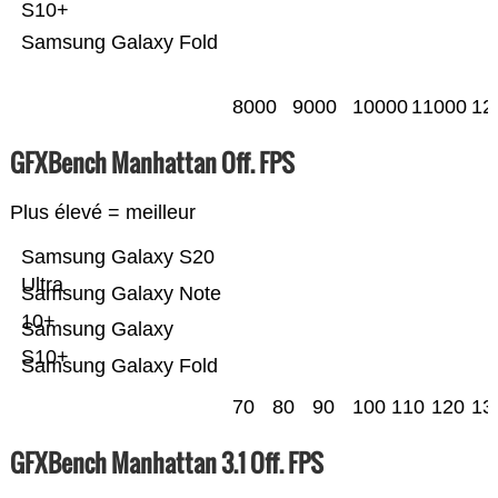
S10+
Samsung Galaxy Fold
8000
9000
10000
11000
12
GFXBench Manhattan Off. FPS
Plus élevé = meilleur
Samsung Galaxy S20
Ultra
Samsung Galaxy Note
10+
Samsung Galaxy
S10+
Samsung Galaxy Fold
70
80
90
100
110
120
13
GFXBench Manhattan 3.1 Off. FPS