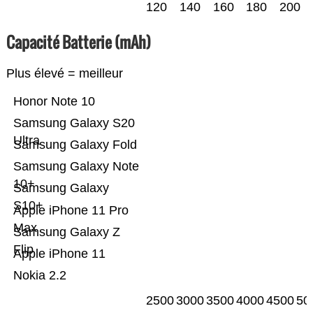
120
140
160
180
200
Capacité Batterie (mAh)
Plus élevé = meilleur
Honor Note 10
Samsung Galaxy S20
Ultra
Samsung Galaxy Fold
Samsung Galaxy Note
10+
Samsung Galaxy
S10+
Apple iPhone 11 Pro
Max
Samsung Galaxy Z
Flip
Apple iPhone 11
Nokia 2.2
2500
3000
3500
4000
4500
50