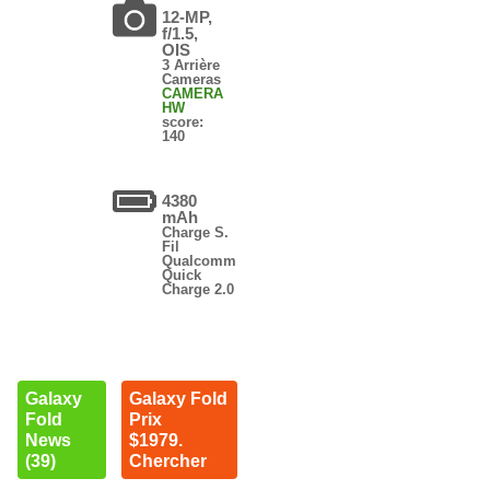
12-MP,
f/1.5,
OIS
3 Arrière
Cameras
CAMERA
HW
score:
140
4380
mAh
Charge S.
Fil
Qualcomm
Quick
Charge 2.0
Galaxy
Galaxy Fold
Fold
Prix
News
$1979.
(39)
Chercher