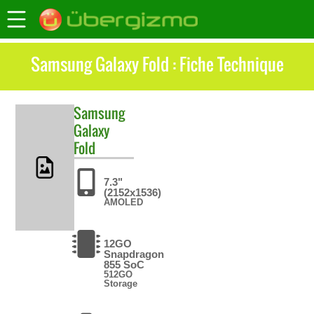
Samsung Galaxy Fold : Fiche Technique
Samsung
Galaxy
Fold
7.3"
(2152x1536)
AMOLED
12GO
Snapdragon
855 SoC
512GO
Storage