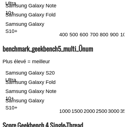
Ultra
Samsung Galaxy Note
10+
Samsung Galaxy Fold
Samsung Galaxy
S10+
400
500
600
700
800
900
10
benchmark_geekbench5_multi_Ünum
Plus élevé = meilleur
Samsung Galaxy S20
Ultra
Samsung Galaxy Fold
Samsung Galaxy Note
10+
Samsung Galaxy
S10+
1000
1500
2000
2500
3000
35
Score Geekbench 4 Single-Thread