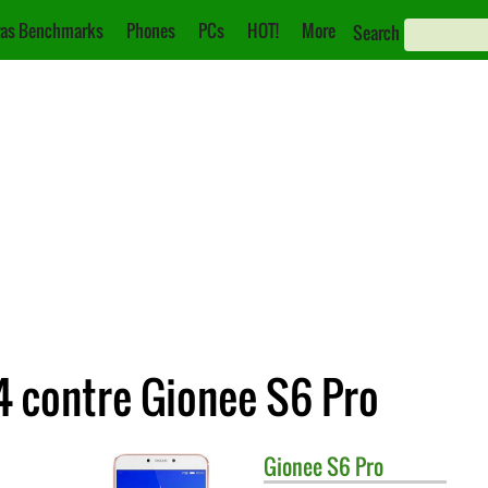
as Benchmarks
Phones
PCs
HOT!
More
Search
 contre Gionee S6 Pro
Gionee
S6 Pro