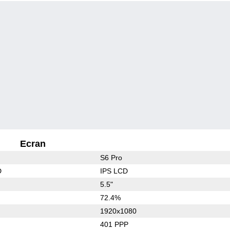
Ecran
S6 Pro
D
IPS LCD
5.5"
72.4%
1920x1080
401 PPP