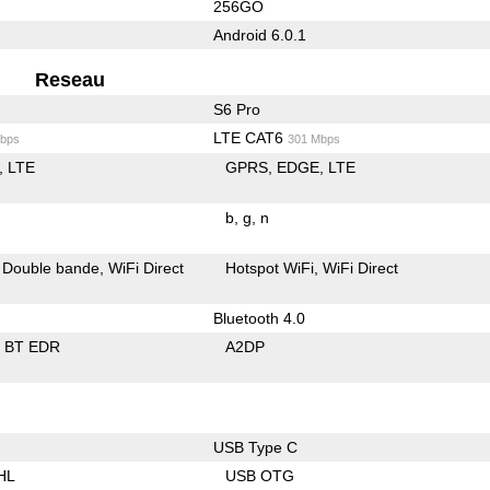
256GO
Android 6.0.1
Reseau
S6 Pro
LTE CAT6
bps
301 Mbps
LTE
GPRS
EDGE
LTE
b
g
n
Double bande
WiFi Direct
Hotspot WiFi
WiFi Direct
Bluetooth 4.0
BT EDR
A2DP
USB Type C
HL
USB OTG