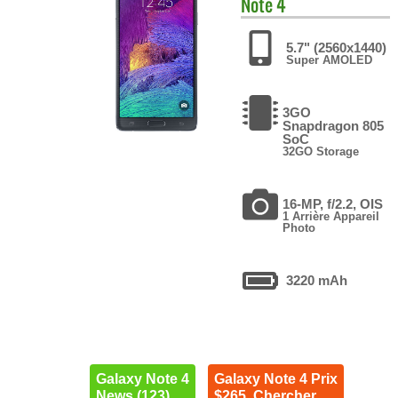
Note 4
5.7" (2560x1440)
Super AMOLED
3GO
Snapdragon 805
SoC
32GO Storage
16-MP, f/2.2, OIS
1 Arrière Appareil
Photo
3220 mAh
Galaxy Note 4
Galaxy Note 4 Prix
News (123)
$265. Chercher