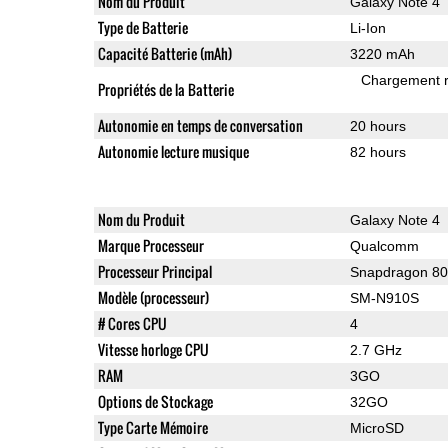
Nom du Produit
Galaxy Note 4
Type de Batterie
Li-Ion
Capacité Batterie (mAh)
3220 mAh
Chargement 
Propriétés de la Batterie
Autonomie en temps de conversation
20 hours
Autonomie lecture musique
82 hours
Nom du Produit
Galaxy Note 4
Marque Processeur
Qualcomm
Processeur Principal
Snapdragon 8
Modèle (processeur)
SM-N910S
# Cores CPU
4
Vitesse horloge CPU
2.7 GHz
RAM
3GO
Options de Stockage
32GO
Type Carte Mémoire
MicroSD