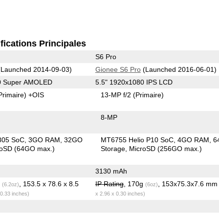
fications Principales
S6 Pro
Launched 2014-09-03)
Gionee S6 Pro
(Launched 2016-06-01)
40 Super AMOLED
5.5" 1920x1080 IPS LCD
Primaire)
+OIS
13-MP f/2
(Primaire)
8-MP
805 SoC
3GO RAM
32GO
MT6755 Helio P10 SoC
4GO RAM
6
roSD (64GO max.)
Storage
MicroSD (256GO max.)
3130 mAh
g
, 153.5 x 78.6 x 8.5
IP Rating
, 170g
, 153x75.3x7.6 m
(6.2oz)
(6oz)
 0.33 inches)
x 2.96 x 0.30 inches)