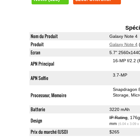
Spéci
Nom du Produit
Galaxy Note 4
Produit
Galaxy Note 4
(
Ecran
5.7" 2560x14
16-MP f/2.2
(
APN Principal
3.7-MP
APN Selfie
Snapdragon 
Processeur, Memoire
Storage
Mic
Batterie
3220 mAh
IP Rating
, 176
Design
mm
(6.04 x 3.09 x
Prix du marché (USD)
$265