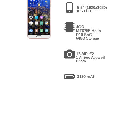
5.5" (1920x1080)
IPS LCD
4GO
MT6755 Helio
P10 SoC
64GO Storage
13-MP, f/2
1 Arrière Appareil
Photo
3130 mAh