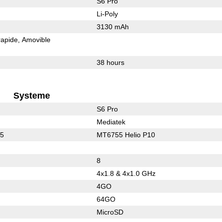
S6 Pro
Li-Poly
3130 mAh
rapide
Amovible
38 hours
Systeme
S6 Pro
Mediatek
05
MT6755 Helio P10
8
4x1.8 & 4x1.0 GHz
4GO
64GO
MicroSD