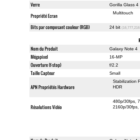
Verre
Gorilla Glass 4
Multitouch
Propriété Ecran
Bits par composant couleur (RGB)
24 bit
(16,777,216
Nom du Produit
Galaxy Note 4
Mégapixel
16-MP
Ouverture (f-stop)
f/2.2
Taille Capteur
Small
Stabilization
APN Propriétés Hardware
HDR
480p/30fps
7
Résolutions Vidéo
2160p/30fps