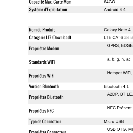
Capacité Max. Carte Mem
64GO
Système d'Exploitation
Android 4.4
Nom du Produit
Galaxy Note 4
Categorie LTE (Download)
LTE CAT6
301 M
GPRS
EDGE
Propriétés Modem
a
b
g
n
ac
Standards WiFi
Hotspot WiFi
Propriétés WiFi
Version Bluetooth
Bluetooth 4.1
A2DP
BT LE
Propriétés Bluetooth
NFC Présent
Propriétés NFC
Type de Connecteur
Micro USB
USB OTG
M
Propriétés Connecteur