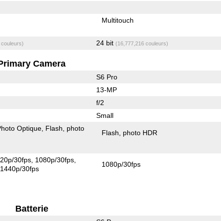
Multitouch
24 bit
 couleurs)
(16,777,216 couleurs)
Primary Camera
S6 Pro
13-MP
f/2
Small
 Photo Optique
Flash
photo
Flash
photo HDR
20p/30fps
1080p/30fps
1080p/30fps
1440p/30fps
Batterie