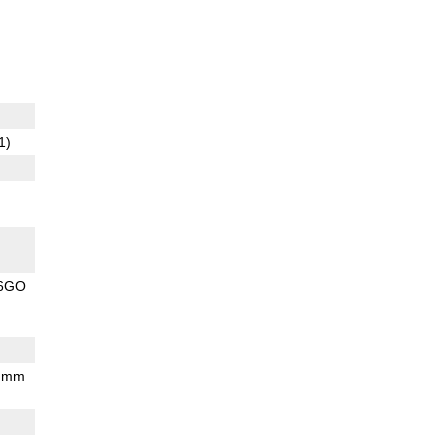
1)
6GO
5 mm