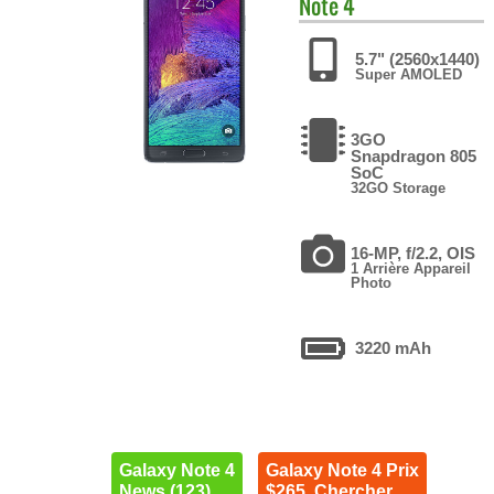
Note 4
5.7" (2560x1440)
Super AMOLED
3GO
Snapdragon 805
SoC
32GO Storage
16-MP, f/2.2, OIS
1 Arrière Appareil
Photo
3220 mAh
Galaxy Note 4
Galaxy Note 4 Prix
News (123)
$265. Chercher