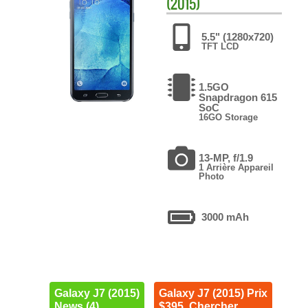
(2015)
5.5" (1280x720)
TFT LCD
1.5GO
Snapdragon 615
SoC
16GO Storage
13-MP, f/1.9
1 Arrière Appareil
Photo
3000 mAh
Galaxy J7 (2015)
Galaxy J7 (2015) Prix
News (4)
$395. Chercher