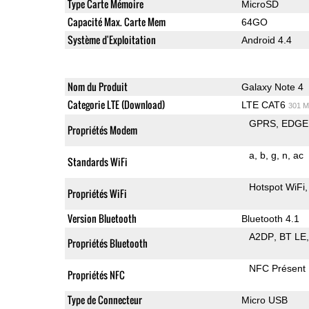
Type Carte Mémoire
MicroSD
Capacité Max. Carte Mem
64GO
Système d'Exploitation
Android 4.4
Nom du Produit
Galaxy Note 4
Categorie LTE (Download)
LTE CAT6
301 M
GPRS
EDGE
Propriétés Modem
a
b
g
n
ac
Standards WiFi
Hotspot WiFi
Propriétés WiFi
Version Bluetooth
Bluetooth 4.1
A2DP
BT LE
Propriétés Bluetooth
NFC Présent
Propriétés NFC
Type de Connecteur
Micro USB