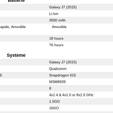
Batterie
Galaxy J7 (2015)
Li-Ion
3000 mAh
rapide
Amovible
Amovible
18 hours
76 hours
Systeme
Galaxy J7 (2015)
Qualcomm
05
Snapdragon 615
MSM8939
8
4x1.4 & 4x1.0 or 8x1.5 GHz
1.5GO
16GO