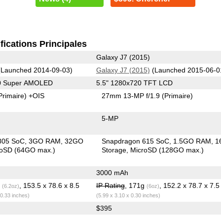
fications Principales
Galaxy J7 (2015)
Launched 2014-09-03)
Galaxy J7 (2015)
(Launched 2015-06-0
40 Super AMOLED
5.5" 1280x720 TFT LCD
Primaire)
+OIS
27mm 13-MP f/1.9
(Primaire)
5-MP
805 SoC
3GO RAM
32GO
Snapdragon 615 SoC
1.5GO RAM
1
roSD (64GO max.)
Storage
MicroSD (128GO max.)
3000 mAh
g
, 153.5 x 78.6 x 8.5
IP Rating
, 171g
, 152.2 x 78.7 x 7.
(6.2oz)
(6oz)
 0.33 inches)
(5.99 x 3.10 x 0.30 inches)
$395