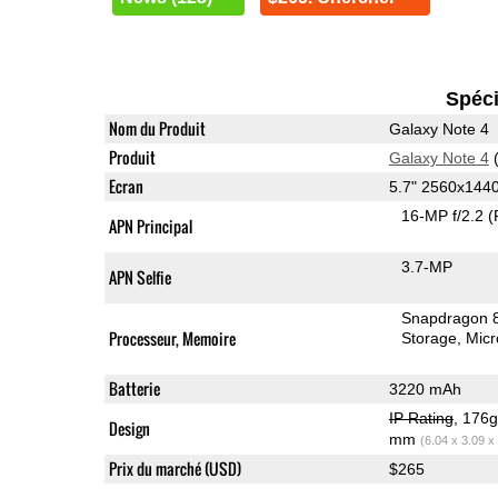
Spéci
Nom du Produit
Galaxy Note 4
Produit
Galaxy Note 4
(
Ecran
5.7" 2560x14
16-MP f/2.2
(
APN Principal
3.7-MP
APN Selfie
Snapdragon 
Processeur, Memoire
Storage
Mic
Batterie
3220 mAh
IP Rating
, 176
Design
mm
(6.04 x 3.09 x
Prix du marché (USD)
$265