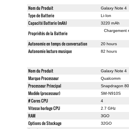
Nom du Produit
Galaxy Note 4
Type de Batterie
Li-Ion
Capacité Batterie (mAh)
3220 mAh
Chargement 
Propriétés de la Batterie
Autonomie en temps de conversation
20 hours
Autonomie lecture musique
82 hours
Nom du Produit
Galaxy Note 4
Marque Processeur
Qualcomm
Processeur Principal
Snapdragon 8
Modèle (processeur)
SM-N910S
# Cores CPU
4
Vitesse horloge CPU
2.7 GHz
RAM
3GO
Options de Stockage
32GO