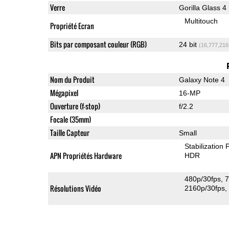
Verre
Gorilla Glass 4
Multitouch
Propriété Ecran
Bits par composant couleur (RGB)
24 bit
(16,777,216
Nom du Produit
Galaxy Note 4
Mégapixel
16-MP
Ouverture (f-stop)
f/2.2
Focale (35mm)
Taille Capteur
Small
Stabilization
APN Propriétés Hardware
HDR
480p/30fps
7
Résolutions Vidéo
2160p/30fps