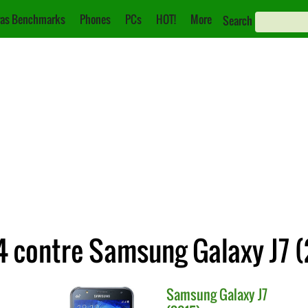
as Benchmarks
Phones
PCs
HOT!
More
Search
 contre Samsung Galaxy J7 (
Samsung
Galaxy J7