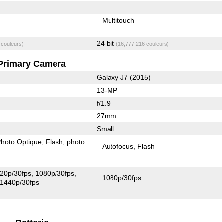
Multitouch
24 bit
 couleurs)
(16,777,216 couleurs)
Primary Camera
Galaxy J7 (2015)
13-MP
f/1.9
27mm
Small
 Photo Optique
Flash
photo
Autofocus
Flash
20p/30fps
1080p/30fps
1080p/30fps
1440p/30fps