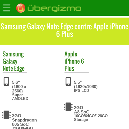
Samsung Galaxy Note Edge contre Apple iPhone
6 Plus
Samsung
Apple
Galaxy
iPhone 6
Note Edge
Plus
5.6"
5.5"
(1600 x
(1920x1080)
2560)
IPS LCD
Super
AMOLED
2GO
A8 SoC
3GO
16GO/64GO/128GO
Snapdragon
Storage
805 SoC
32GO/64GO