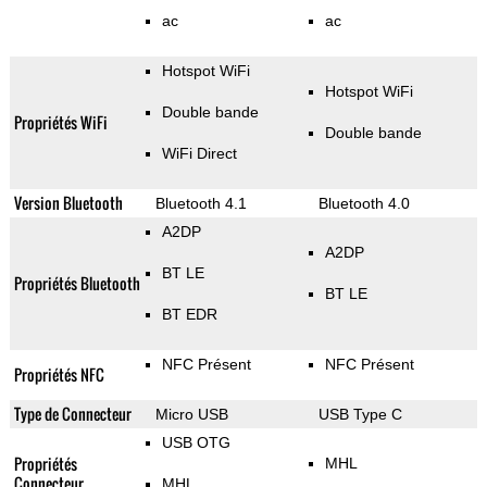
ac
ac
Hotspot WiFi
Hotspot WiFi
Double bande
Propriétés WiFi
Double bande
WiFi Direct
Version Bluetooth
Bluetooth 4.1
Bluetooth 4.0
A2DP
A2DP
BT LE
Propriétés Bluetooth
BT LE
BT EDR
NFC Présent
NFC Présent
Propriétés NFC
Type de Connecteur
Micro USB
USB Type C
USB OTG
Propriétés
MHL
Connecteur
MHL