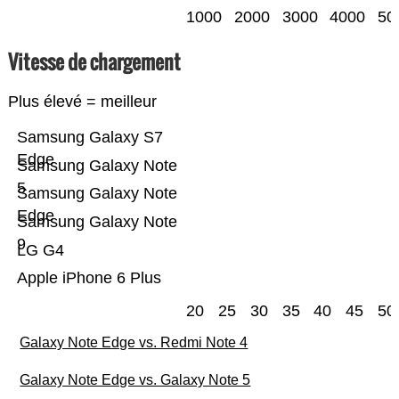
1000
2000
3000
4000
50
Vitesse de chargement
Plus élevé = meilleur
Samsung Galaxy S7
Edge
Samsung Galaxy Note
5
Samsung Galaxy Note
Edge
Samsung Galaxy Note
9
LG G4
Apple iPhone 6 Plus
20
25
30
35
40
45
50
Galaxy Note Edge vs. Redmi Note 4
Galaxy Note Edge vs. Galaxy Note 5