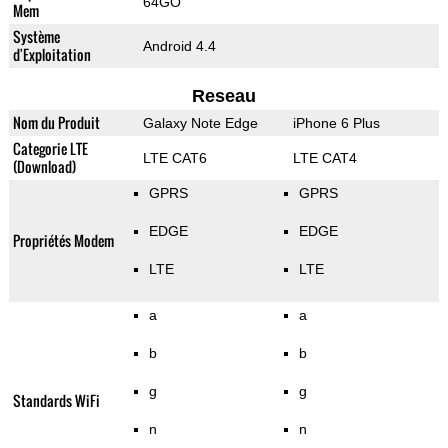
64GO
Mem
Système
Android 4.4
d'Exploitation
Reseau
Nom du Produit
Galaxy Note Edge
iPhone 6 Plus
Categorie LTE
LTE CAT6
LTE CAT4
(Download)
GPRS
GPRS
EDGE
EDGE
Propriétés Modem
LTE
LTE
a
a
b
b
g
g
Standards WiFi
n
n