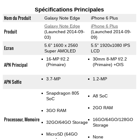
Spécifications Principales
Nom du Produit
Galaxy Note Edge
iPhone 6 Plus
Galaxy Note Edge
iPhone 6 Plus
Produit
(Launched 2014-09-
(Launched 2014-09-
03)
09)
5.6" 1600 x 2560
5.5" 1920x1080 IPS
Ecran
Super AMOLED
LCD
16-MP f/2.2
30mm 8-MP f/2.2
APN Principal
(Primaire)
(Primaire)
+OIS
3.7-MP
1.2-MP
APN Selfie
Snapdragon 805
A8 SoC
SoC
2GO RAM
3GO RAM
Processeur, Memoire
16GO/64GO/128GO
32GO/64GO Storage
Storage
MicroSD (64GO
None