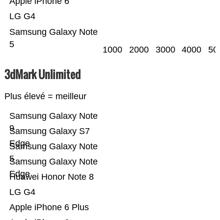
Apple iPhone 6
LG G4
Samsung Galaxy Note
5
1000
2000
3000
4000
50
3dMark Unlimited
Plus élevé = meilleur
Samsung Galaxy Note
9
Samsung Galaxy S7
Edge
Samsung Galaxy Note
5
Samsung Galaxy Note
Edge
Huawei Honor Note 8
LG G4
Apple iPhone 6 Plus