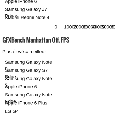
Apple iPhone 6
Samsung Galaxy J7
Prime
Xiaomi Redmi Note 4
0
10000
20000
30000
40000
50000
60
GFXBench Manhattan Off. FPS
Plus élevé = meilleur
Samsung Galaxy Note
9
Samsung Galaxy S7
Edge
Samsung Galaxy Note
5
Apple iPhone 6
Samsung Galaxy Note
Edge
Apple iPhone 6 Plus
LG G4