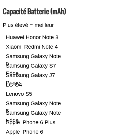
Capacité Batterie (mAh)
Plus élevé = meilleur
Huawei Honor Note 8
Xiaomi Redmi Note 4
Samsung Galaxy Note
9
Samsung Galaxy S7
Edge
Samsung Galaxy J7
Prime
LG G4
Lenovo S5
Samsung Galaxy Note
5
Samsung Galaxy Note
Edge
Apple iPhone 6 Plus
Apple iPhone 6