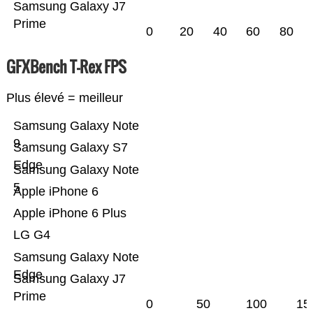
Samsung Galaxy J7
Prime
0
20
40
60
80
GFXBench T-Rex FPS
Plus élevé = meilleur
Samsung Galaxy Note
9
Samsung Galaxy S7
Edge
Samsung Galaxy Note
5
Apple iPhone 6
Apple iPhone 6 Plus
LG G4
Samsung Galaxy Note
Edge
Samsung Galaxy J7
Prime
0
50
100
15