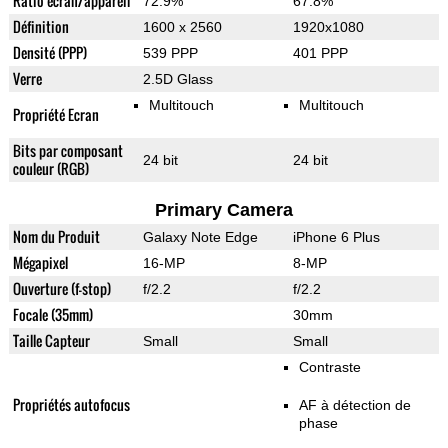
Ratio écran/appareil
72.9%
67.8%
Définition
1600 x 2560
1920x1080
Densité (PPP)
539 PPP
401 PPP
Verre
2.5D Glass
Multitouch
Multitouch
Propriété Ecran
Bits par composant
24 bit
24 bit
couleur (RGB)
Primary Camera
Nom du Produit
Galaxy Note Edge
iPhone 6 Plus
Mégapixel
16-MP
8-MP
Ouverture (f-stop)
f/2.2
f/2.2
Focale (35mm)
30mm
Taille Capteur
Small
Small
Contraste
Propriétés autofocus
AF à détection de
phase