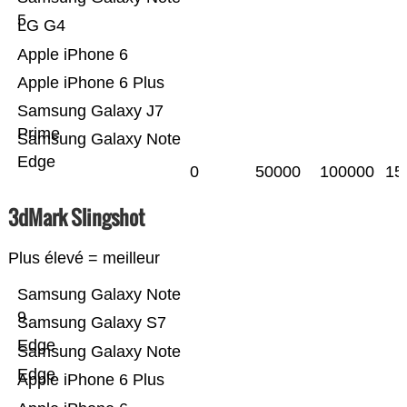
5
LG G4
Apple iPhone 6
Apple iPhone 6 Plus
Samsung Galaxy J7
Prime
Samsung Galaxy Note
Edge
0
50000
100000
15
3dMark Slingshot
Plus élevé = meilleur
Samsung Galaxy Note
9
Samsung Galaxy S7
Edge
Samsung Galaxy Note
Edge
Apple iPhone 6 Plus