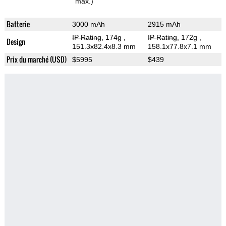
max.)
Batterie
3000 mAh
2915 mAh
IP Rating
, 174g
,
IP Rating
, 172g
,
Design
151.3x82.4x8.3 mm
158.1x77.8x7.1 mm
Prix du marché (USD)
$5995
$439