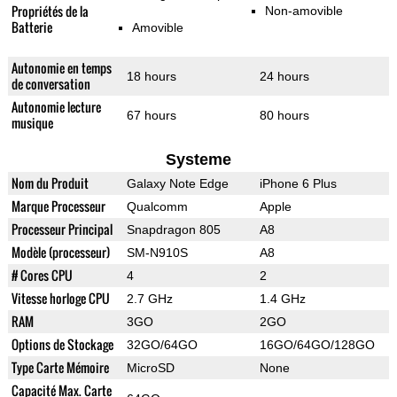
Propriétés de la
Non-amovible
Batterie
Amovible
Autonomie en temps
18 hours
24 hours
de conversation
Autonomie lecture
67 hours
80 hours
musique
Systeme
Nom du Produit
Galaxy Note Edge
iPhone 6 Plus
Marque Processeur
Qualcomm
Apple
Processeur Principal
Snapdragon 805
A8
Modèle (processeur)
SM-N910S
A8
# Cores CPU
4
2
Vitesse horloge CPU
2.7 GHz
1.4 GHz
RAM
3GO
2GO
Options de Stockage
32GO/64GO
16GO/64GO/128GO
Type Carte Mémoire
MicroSD
None
Capacité Max. Carte