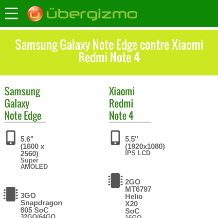
Samsung Galaxy Note Edge contre Xiaomi
Redmi Note 4
Samsung
Xiaomi
Galaxy
Redmi
Note Edge
Note 4
5.6"
5.5"
(1600 x
(1920x1080)
2560)
IPS LCD
Super
AMOLED
2GO
MT6797
3GO
Helio
Snapdragon
X20
805 SoC
SoC
32GO/64GO
16GO