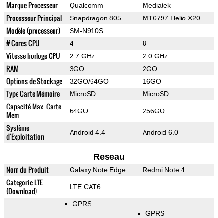
Marque Processeur
Qualcomm
Mediatek
Processeur Principal
Snapdragon 805
MT6797 Helio X20
Modèle (processeur)
SM-N910S
# Cores CPU
4
8
Vitesse horloge CPU
2.7 GHz
2.0 GHz
RAM
3GO
2GO
Options de Stockage
32GO/64GO
16GO
Type Carte Mémoire
MicroSD
MicroSD
Capacité Max. Carte
64GO
256GO
Mem
Système
Android 4.4
Android 6.0
d'Exploitation
Reseau
Nom du Produit
Galaxy Note Edge
Redmi Note 4
Categorie LTE
LTE CAT6
(Download)
GPRS
GPRS