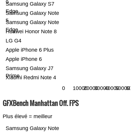
9
Samsung Galaxy S7
Edge
Samsung Galaxy Note
5
Samsung Galaxy Note
Edge
Huawei Honor Note 8
LG G4
Apple iPhone 6 Plus
Apple iPhone 6
Samsung Galaxy J7
Prime
Xiaomi Redmi Note 4
0
10000
20000
30000
40000
50000
60
GFXBench Manhattan Off. FPS
Plus élevé = meilleur
Samsung Galaxy Note