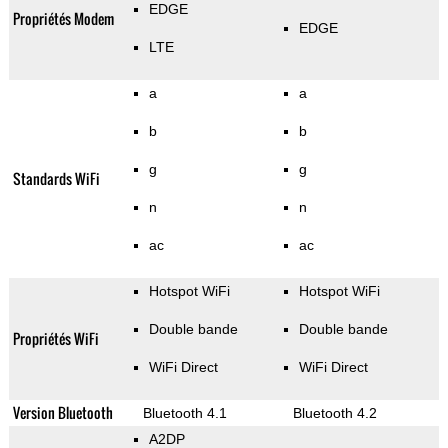
EDGE
Propriétés Modem
EDGE
LTE
a
a
b
b
g
g
Standards WiFi
n
n
ac
ac
Hotspot WiFi
Hotspot WiFi
Double bande
Double bande
Propriétés WiFi
WiFi Direct
WiFi Direct
Version Bluetooth
Bluetooth 4.1
Bluetooth 4.2
A2DP