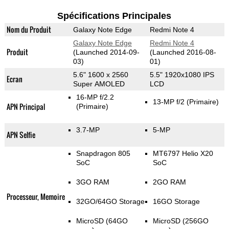
Spécifications Principales
Nom du Produit
Galaxy Note Edge
Redmi Note 4
Galaxy Note Edge
Redmi Note 4
Produit
(Launched 2014-09-
(Launched 2016-08-
03)
01)
5.6" 1600 x 2560
5.5" 1920x1080 IPS
Ecran
Super AMOLED
LCD
16-MP f/2.2
13-MP f/2
(Primaire)
APN Principal
(Primaire)
3.7-MP
5-MP
APN Selfie
Snapdragon 805
MT6797 Helio X20
SoC
SoC
3GO RAM
2GO RAM
Processeur, Memoire
32GO/64GO Storage
16GO Storage
MicroSD (64GO
MicroSD (256GO