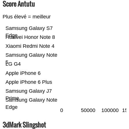
Score Antutu
Plus élevé = meilleur
Samsung Galaxy S7
Edge
Huawei Honor Note 8
Xiaomi Redmi Note 4
Samsung Galaxy Note
5
LG G4
Apple iPhone 6
Apple iPhone 6 Plus
Samsung Galaxy J7
Prime
Samsung Galaxy Note
Edge
0
50000
100000
15
3dMark Slingshot