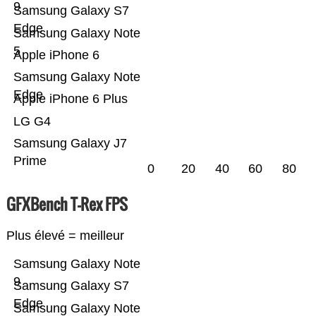
9
Samsung Galaxy S7
Edge
Samsung Galaxy Note
5
Apple iPhone 6
Samsung Galaxy Note
Edge
Apple iPhone 6 Plus
LG G4
Samsung Galaxy J7
Prime
0
20
40
60
80
GFXBench T-Rex FPS
Plus élevé = meilleur
Samsung Galaxy Note
9
Samsung Galaxy S7
Edge
Samsung Galaxy Note