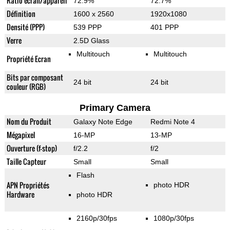
Ratio écran/appareil
72.9%
72.7%
Définition
1600 x 2560
1920x1080
Densité (PPP)
539 PPP
401 PPP
Verre
2.5D Glass
Multitouch
Multitouch
Propriété Ecran
Bits par composant
24 bit
24 bit
couleur (RGB)
Primary Camera
Nom du Produit
Galaxy Note Edge
Redmi Note 4
Mégapixel
16-MP
13-MP
Ouverture (f-stop)
f/2.2
f/2
Taille Capteur
Small
Small
Flash
APN Propriétés
photo HDR
Hardware
photo HDR
2160p/30fps
1080p/30fps