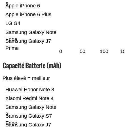
5
Apple iPhone 6
Apple iPhone 6 Plus
LG G4
Samsung Galaxy Note
Edge
Samsung Galaxy J7
Prime
0
50
100
15
Capacité Batterie (mAh)
Plus élevé = meilleur
Huawei Honor Note 8
Xiaomi Redmi Note 4
Samsung Galaxy Note
9
Samsung Galaxy S7
Edge
Samsung Galaxy J7