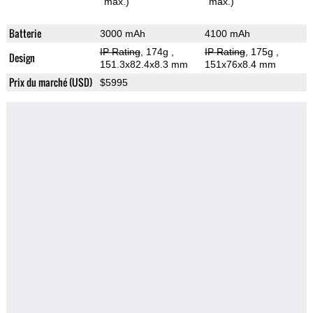
max.)
max.)
Batterie
3000 mAh
4100 mAh
IP Rating
, 174g
,
IP Rating
, 175g
,
Design
151.3x82.4x8.3 mm
151x76x8.4 mm
Prix du marché (USD)
$5995