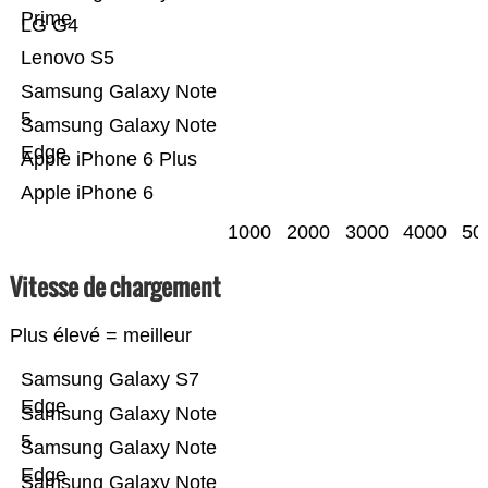
Prime
LG G4
Lenovo S5
Samsung Galaxy Note
5
Samsung Galaxy Note
Edge
Apple iPhone 6 Plus
Apple iPhone 6
1000
2000
3000
4000
50
Vitesse de chargement
Plus élevé = meilleur
Samsung Galaxy S7
Edge
Samsung Galaxy Note
5
Samsung Galaxy Note
Edge
Samsung Galaxy Note