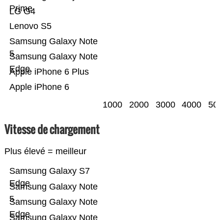
Prime
LG G4
Lenovo S5
Samsung Galaxy Note
5
Samsung Galaxy Note
Edge
Apple iPhone 6 Plus
Apple iPhone 6
1000
2000
3000
4000
50
Vitesse de chargement
Plus élevé = meilleur
Samsung Galaxy S7
Edge
Samsung Galaxy Note
5
Samsung Galaxy Note
Edge
Samsung Galaxy Note