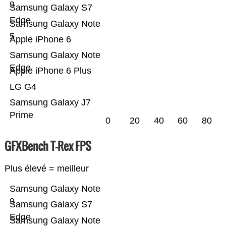
9
Samsung Galaxy S7
Edge
Samsung Galaxy Note
5
Apple iPhone 6
Samsung Galaxy Note
Edge
Apple iPhone 6 Plus
LG G4
Samsung Galaxy J7
Prime
0
20
40
60
80
GFXBench T-Rex FPS
Plus élevé = meilleur
Samsung Galaxy Note
9
Samsung Galaxy S7
Edge
Samsung Galaxy Note