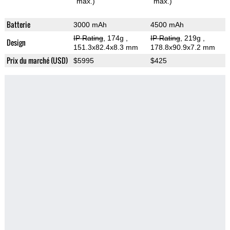
max.)
max.)
Batterie
3000 mAh
4500 mAh
IP Rating
, 174g
,
IP Rating
, 219g
,
Design
151.3x82.4x8.3 mm
178.8x90.9x7.2 mm
Prix du marché (USD)
$5995
$425