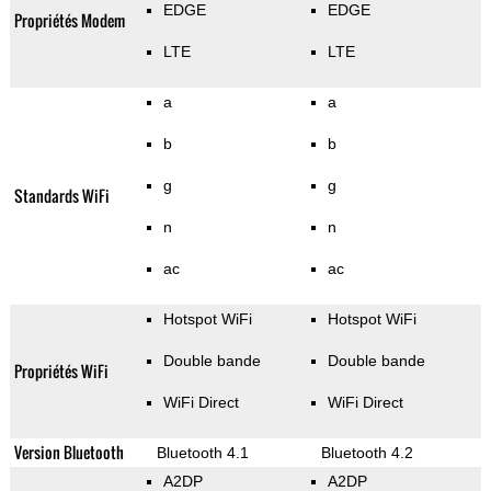
EDGE
EDGE
Propriétés Modem
LTE
LTE
a
a
b
b
g
g
Standards WiFi
n
n
ac
ac
Hotspot WiFi
Hotspot WiFi
Double bande
Double bande
Propriétés WiFi
WiFi Direct
WiFi Direct
Version Bluetooth
Bluetooth 4.1
Bluetooth 4.2
A2DP
A2DP