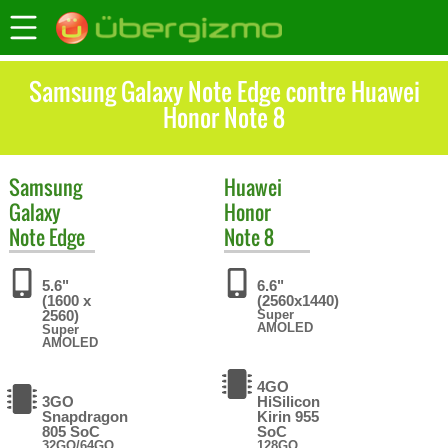
Samsung Galaxy Note Edge contre Huawei
Honor Note 8
Samsung
Huawei
Galaxy
Honor
Note Edge
Note 8
5.6"
6.6"
(1600 x
(2560x1440)
2560)
Super
AMOLED
Super
AMOLED
4GO
3GO
HiSilicon
Snapdragon
Kirin 955
805 SoC
SoC
32GO/64GO
128GO