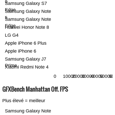
9
Samsung Galaxy S7
Edge
Samsung Galaxy Note
5
Samsung Galaxy Note
Edge
Huawei Honor Note 8
LG G4
Apple iPhone 6 Plus
Apple iPhone 6
Samsung Galaxy J7
Prime
Xiaomi Redmi Note 4
0
10000
20000
30000
40000
50000
60
GFXBench Manhattan Off. FPS
Plus élevé = meilleur
Samsung Galaxy Note