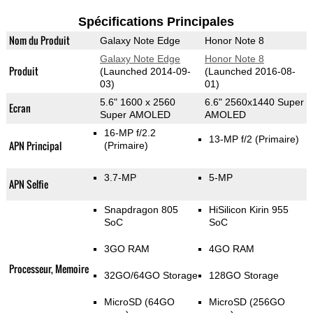
Spécifications Principales
Nom du Produit
Galaxy Note Edge
Honor Note 8
Galaxy Note Edge
Honor Note 8
Produit
(Launched 2014-09-
(Launched 2016-08-
03)
01)
5.6" 1600 x 2560
6.6" 2560x1440 Super
Ecran
Super AMOLED
AMOLED
16-MP f/2.2
13-MP f/2
(Primaire)
APN Principal
(Primaire)
3.7-MP
5-MP
APN Selfie
Snapdragon 805
HiSilicon Kirin 955
SoC
SoC
3GO RAM
4GO RAM
Processeur, Memoire
32GO/64GO Storage
128GO Storage
MicroSD (64GO
MicroSD (256GO