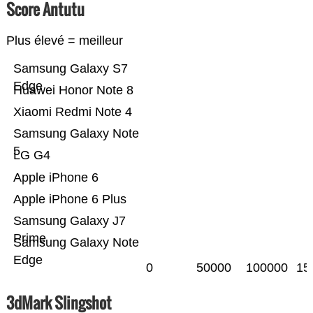
Score Antutu
Plus élevé = meilleur
Samsung Galaxy S7
Edge
Huawei Honor Note 8
Xiaomi Redmi Note 4
Samsung Galaxy Note
5
LG G4
Apple iPhone 6
Apple iPhone 6 Plus
Samsung Galaxy J7
Prime
Samsung Galaxy Note
Edge
0
50000
100000
15
3dMark Slingshot