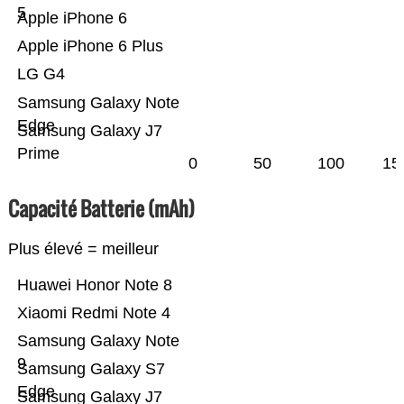
5
Apple iPhone 6
Apple iPhone 6 Plus
LG G4
Samsung Galaxy Note
Edge
Samsung Galaxy J7
Prime
0
50
100
15
Capacité Batterie (mAh)
Plus élevé = meilleur
Huawei Honor Note 8
Xiaomi Redmi Note 4
Samsung Galaxy Note
9
Samsung Galaxy S7
Edge
Samsung Galaxy J7