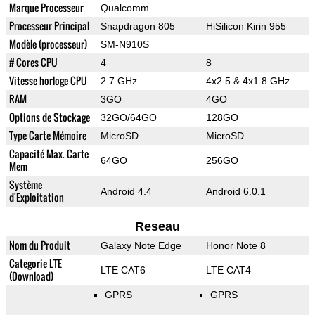
Marque Processeur
Qualcomm
Processeur Principal
Snapdragon 805
HiSilicon Kirin 955
Modèle (processeur)
SM-N910S
# Cores CPU
4
8
Vitesse horloge CPU
2.7 GHz
4x2.5 & 4x1.8 GHz
RAM
3GO
4GO
Options de Stockage
32GO/64GO
128GO
Type Carte Mémoire
MicroSD
MicroSD
Capacité Max. Carte
64GO
256GO
Mem
Système
Android 4.4
Android 6.0.1
d'Exploitation
Reseau
Nom du Produit
Galaxy Note Edge
Honor Note 8
Categorie LTE
LTE CAT6
LTE CAT4
(Download)
GPRS
GPRS