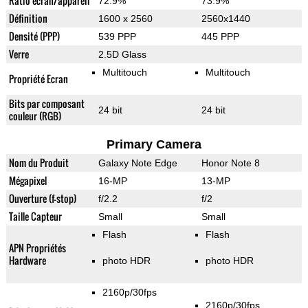
Ratio écran/appareil
72.9%
73.9%
Définition
1600 x 2560
2560x1440
Densité (PPP)
539 PPP
445 PPP
Verre
2.5D Glass
Multitouch
Multitouch
Propriété Ecran
Bits par composant
24 bit
24 bit
couleur (RGB)
Primary Camera
Nom du Produit
Galaxy Note Edge
Honor Note 8
Mégapixel
16-MP
13-MP
Ouverture (f-stop)
f/2.2
f/2
Taille Capteur
Small
Small
Flash
Flash
APN Propriétés
Hardware
photo HDR
photo HDR
2160p/30fps
2160p/30fps