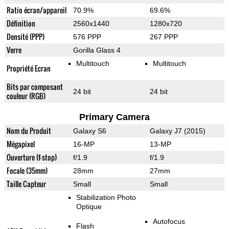
Ratio écran/appareil
70.9%
69.6%
Définition
2560x1440
1280x720
Densité (PPP)
576 PPP
267 PPP
Verre
Gorilla Glass 4
Multitouch
Multitouch
Propriété Ecran
Bits par composant
24 bit
24 bit
couleur (RGB)
Primary Camera
Nom du Produit
Galaxy S6
Galaxy J7 (2015)
Mégapixel
16-MP
13-MP
Ouverture (f-stop)
f/1.9
f/1.9
Focale (35mm)
28mm
27mm
Taille Capteur
Small
Small
Stabilization Photo
Optique
Autofocus
Flash