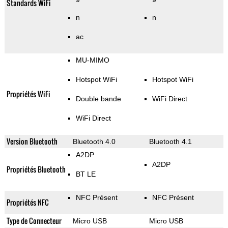
Standards WiFi
n
n
ac
MU-MIMO
Hotspot WiFi
Hotspot WiFi
Propriétés WiFi
Double bande
WiFi Direct
WiFi Direct
Version Bluetooth
Bluetooth 4.0
Bluetooth 4.1
A2DP
A2DP
Propriétés Bluetooth
BT LE
NFC Présent
NFC Présent
Propriétés NFC
Type de Connecteur
Micro USB
Micro USB