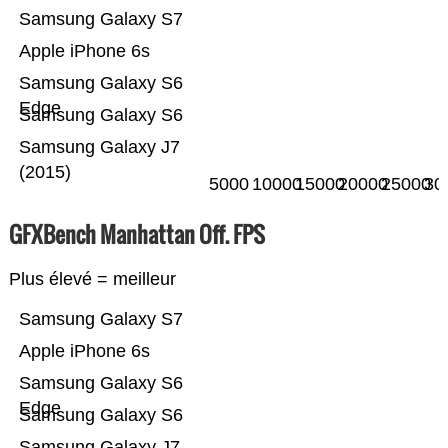
Samsung Galaxy S7
Apple iPhone 6s
Samsung Galaxy S6
Edge
Samsung Galaxy S6
Samsung Galaxy J7
(2015)
5000
10000
15000
20000
25000
30
GFXBench Manhattan Off. FPS
Plus élevé = meilleur
Samsung Galaxy S7
Apple iPhone 6s
Samsung Galaxy S6
Edge
Samsung Galaxy S6
Samsung Galaxy J7