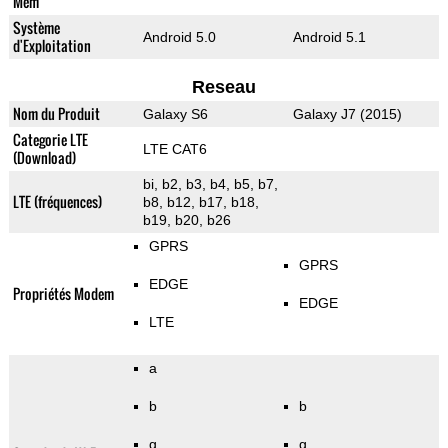
Mem
Système
Android 5.0
Android 5.1
d'Exploitation
Reseau
Nom du Produit
Galaxy S6
Galaxy J7 (2015)
Categorie LTE
LTE CAT6
(Download)
bi, b2, b3, b4, b5, b7,
LTE (fréquences)
b8, b12, b17, b18,
b19, b20, b26
GPRS
GPRS
EDGE
Propriétés Modem
EDGE
LTE
a
b
b
g
g