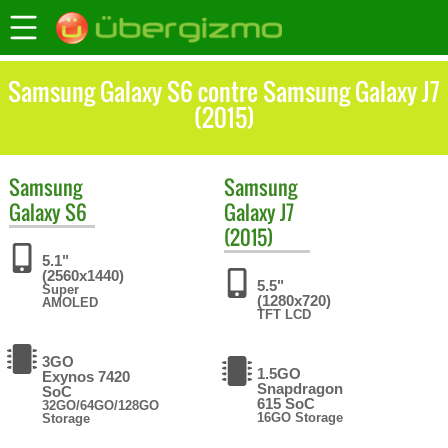
Samsung Galaxy S6 contre Samsung Galaxy J7
(2015)
Samsung
Samsung
Galaxy S6
Galaxy J7
(2015)
5.1"
(2560x1440)
5.5"
Super
(1280x720)
AMOLED
TFT LCD
3GO
1.5GO
Exynos 7420
Snapdragon
SoC
615 SoC
32GO/64GO/128GO
16GO Storage
Storage