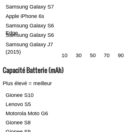
Samsung Galaxy S7
Apple iPhone 6s
Samsung Galaxy S6
Edge
Samsung Galaxy S6
Samsung Galaxy J7
(2015)
10
30
50
70
90
Capacité Batterie (mAh)
Plus élevé = meilleur
Gionee S10
Lenovo S5
Motorola Moto G6
Gionee S8
Gionee S9