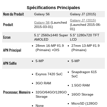
Spécifications Principales
Nom du Produit
Galaxy S6
Galaxy J7 (2015)
Galaxy J7 (2015)
Galaxy S6
(Launched
Produit
(Launched 2015-06-
2015-03-01)
01)
5.1" 2560x1440 Super
5.5" 1280x720 TFT
Ecran
AMOLED
LCD
28mm 16-MP f/1.9
27mm 13-MP f/1.9
APN Principal
(Primaire)
+OIS
(Primaire)
5-MP
5-MP
APN Selfie
Snapdragon 615
Exynos 7420 SoC
SoC
3GO RAM
1.5GO RAM
Processeur, Memoire
32GO/64GO/128GO
16GO Storage
Storage
MicroSD (128GO
None