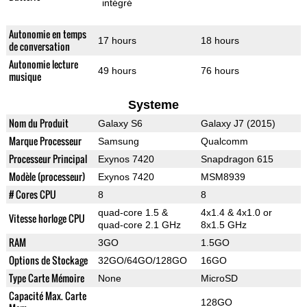
intégré
Autonomie en temps
17 hours
18 hours
de conversation
Autonomie lecture
49 hours
76 hours
musique
Systeme
Nom du Produit
Galaxy S6
Galaxy J7 (2015)
Marque Processeur
Samsung
Qualcomm
Processeur Principal
Exynos 7420
Snapdragon 615
Modèle (processeur)
Exynos 7420
MSM8939
# Cores CPU
8
8
quad-core 1.5 &
4x1.4 & 4x1.0 or
Vitesse horloge CPU
quad-core 2.1 GHz
8x1.5 GHz
RAM
3GO
1.5GO
Options de Stockage
32GO/64GO/128GO
16GO
Type Carte Mémoire
None
MicroSD
Capacité Max. Carte
128GO