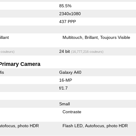
85.5%
2340x1080
437 PPP
illant
Multitouch
Brillant
Toujours Visible
24 bit
 couleurs)
(16,777,216 couleurs)
Primary Camera
4s
Galaxy A40
16-MP
f/1.7
Small
Contraste
utofocus
photo HDR
Flash LED
Autofocus
photo HDR