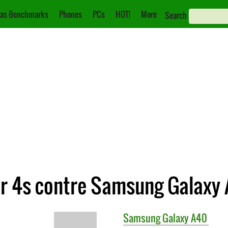
as Benchmarks
Phones
PCs
HOT!
More
Search
r 4s contre Samsung Galaxy
Samsung
Galaxy A40