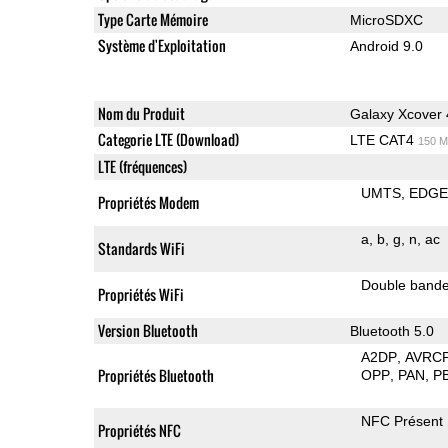
Type Carte Mémoire
MicroSDXC
Système d'Exploitation
Android 9.0
Nom du Produit
Galaxy Xcover 
Categorie LTE (Download)
LTE CAT4
150 M
LTE (fréquences)
UMTS
EDG
Propriétés Modem
a
b
g
n
ac
Standards WiFi
Double band
Propriétés WiFi
Version Bluetooth
Bluetooth 5.0
A2DP
AVRC
Propriétés Bluetooth
OPP
PAN
P
NFC Présent
Propriétés NFC