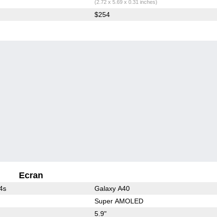
(2.72 x 5.69 x 0.31 inches)
$254
Ecran
4s
Galaxy A40
Super AMOLED
5.9"