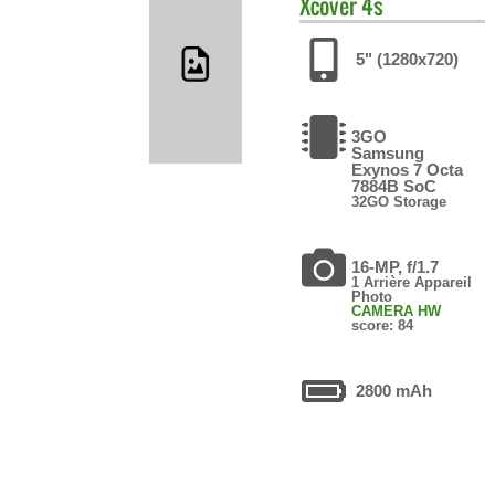
Xcover 4s
5" (1280x720)
3GO
Samsung
Exynos 7 Octa
7884B SoC
32GO Storage
16-MP, f/1.7
1 Arrière Appareil
Photo
CAMERA HW
score: 84
2800 mAh