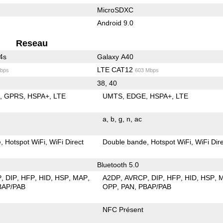
MicroSDXC
Android 9.0
Reseau
4s
Galaxy A40
LTE CAT12
bps
603 Mbps
38, 40
E
GPRS
HSPA+
LTE
UMTS
EDGE
HSPA+
LTE
a
b
g
n
ac
e
Hotspot WiFi
WiFi Direct
Double bande
Hotspot WiFi
WiFi Dir
Bluetooth 5.0
P
DIP
HFP
HID
HSP
MAP
A2DP
AVRCP
DIP
HFP
HID
HSP
BAP/PAB
OPP
PAN
PBAP/PAB
NFC Présent