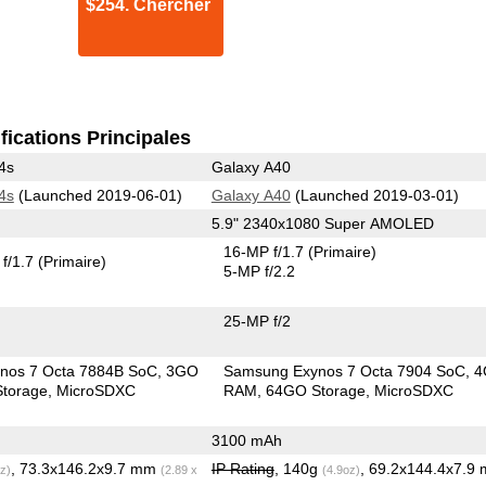
$254. Chercher
fications Principales
4s
Galaxy A40
4s
(Launched 2019-06-01)
Galaxy A40
(Launched 2019-03-01)
5.9" 2340x1080 Super AMOLED
16-MP f/1.7
(Primaire)
f/1.7
(Primaire)
5-MP f/2.2
25-MP f/2
nos 7 Octa 7884B SoC
3GO
Samsung Exynos 7 Octa 7904 SoC
4
torage
MicroSDXC
RAM
64GO Storage
MicroSDXC
3100 mAh
, 73.3x146.2x9.7 mm
IP Rating
, 140g
, 69.2x144.4x7.9
z)
(2.89 x
(4.9oz)