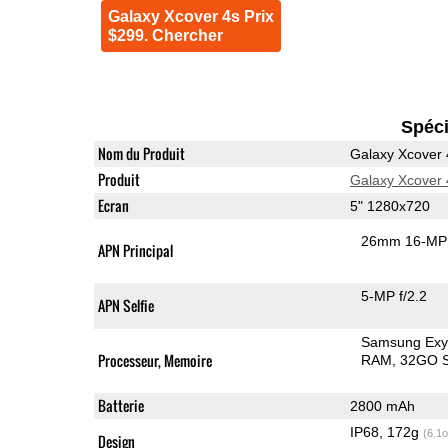
Galaxy Xcover 4s Prix
$299. Chercher
Spéci
Nom du Produit
Galaxy Xcover 
Produit
Galaxy Xcover 
Ecran
5" 1280x720
26mm 16-MP 
APN Principal
5-MP f/2.2
APN Selfie
Samsung Exy
Processeur, Memoire
RAM
32GO S
Batterie
2800 mAh
IP68, 172g
(6.1o
Design