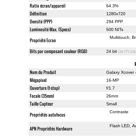
Ratio écran/appareil
64.3%
Définition
1280x720
Densité (PPP)
294 PPP
Luminosité Max. (Specs)
500 NITs
Multitouch
Br
Propriété Ecran
Bits par composant couleur (RGB)
24 bit
(16,777,216
Nom du Produit
Galaxy Xcover 
Mégapixel
16-MP
Ouverture (f-stop)
f/1.7
Focale (35mm)
26mm
Taille Capteur
Small
Contraste
Propriétés autofocus
Flash LED
A
APN Propriétés Hardware