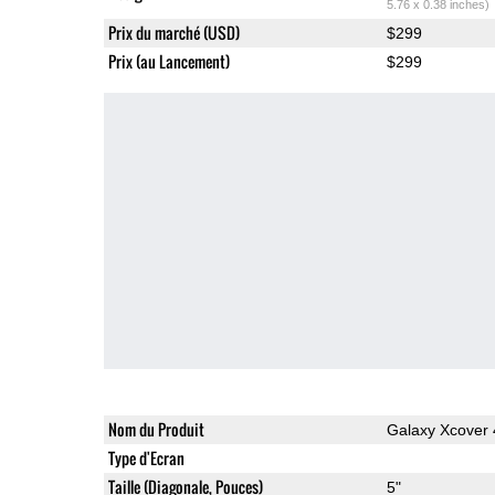
5.76 x 0.38 inches)
Prix du marché (USD)
$299
Prix (au Lancement)
$299
Nom du Produit
Galaxy Xcover 
Type d'Ecran
Taille (Diagonale, Pouces)
5"