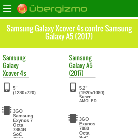
Samsung Galaxy Xcover 4s contre Samsung
Galaxy A5 (2017)
Samsung
Samsung
Galaxy
Galaxy A5
Xcover 4s
(2017)
5"
5.2"
(1280x720)
(1920x1080)
Super
AMOLED
3GO
Samsung
3GO
Exynos 7
Exynos
Octa
7880
7884B
Octa
SoC
SoC