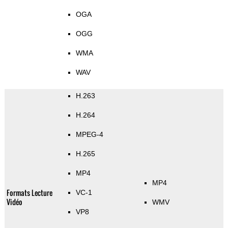
OGA
OGG
WMA
WAV
H.263
H.264
MPEG-4
H.265
MP4
MP4
Formats Lecture
VC-1
Vidéo
WMV
VP8