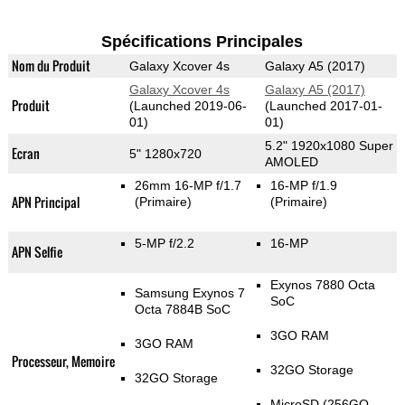
Spécifications Principales
Nom du Produit
Galaxy Xcover 4s
Galaxy A5 (2017)
Galaxy Xcover 4s
Galaxy A5 (2017)
Produit
(Launched 2019-06-
(Launched 2017-01-
01)
01)
5.2" 1920x1080 Super
Ecran
5" 1280x720
AMOLED
26mm 16-MP f/1.7
16-MP f/1.9
APN Principal
(Primaire)
(Primaire)
5-MP f/2.2
16-MP
APN Selfie
Exynos 7880 Octa
Samsung Exynos 7
SoC
Octa 7884B SoC
3GO RAM
3GO RAM
Processeur, Memoire
32GO Storage
32GO Storage
MicroSD (256GO