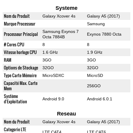
Systeme
Nom du Produit
Galaxy Xcover 4s
Galaxy A5 (2017)
Marque Processeur
Samsung
Samsung Exynos 7
Processeur Principal
Exynos 7880 Octa
Octa 7884B
# Cores CPU
8
8
Vitesse horloge CPU
1.6 GHz
1.9 GHz
RAM
3GO
3GO
Options de Stockage
32GO
32GO
Type Carte Mémoire
MicroSDXC
MicroSD
Capacité Max. Carte
256GO
Mem
Système
Android 9.0
Android 6.0.1
d'Exploitation
Reseau
Nom du Produit
Galaxy Xcover 4s
Galaxy A5 (2017)
Categorie LTE
LTE CAT4
LTE CAT6