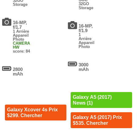
32GO
32GO
Storage
Storage
16-MP,
16-MP,
f/1.7
f/1.9
1 Arrière
1
Appareil
Arrière
Photo
Appareil
CAMERA
Photo
HW
score: 84
3000
2800
mAh
mAh
Galaxy A5 (2017)
News (1)
Galaxy Xcover 4s Prix
$299. Chercher
Galaxy A5 (2017) Prix
$535. Chercher