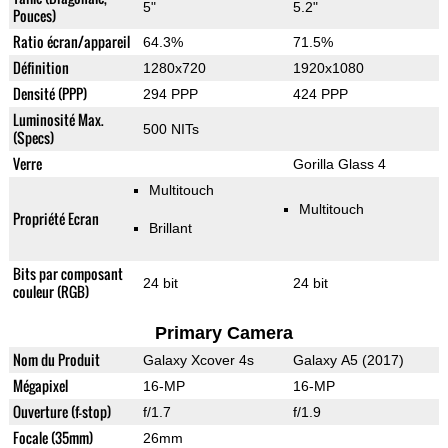
5"
5.2"
Pouces)
Ratio écran/appareil
64.3%
71.5%
Définition
1280x720
1920x1080
Densité (PPP)
294 PPP
424 PPP
Luminosité Max.
500 NITs
(Specs)
Verre
Gorilla Glass 4
Multitouch
Multitouch
Propriété Ecran
Brillant
Bits par composant
24 bit
24 bit
couleur (RGB)
Primary Camera
Nom du Produit
Galaxy Xcover 4s
Galaxy A5 (2017)
Mégapixel
16-MP
16-MP
Ouverture (f-stop)
f/1.7
f/1.9
Focale (35mm)
26mm