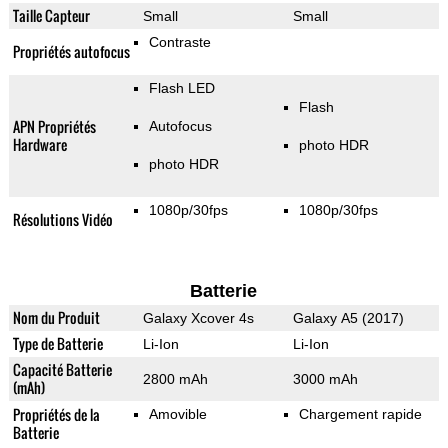
Taille Capteur
Small
Small
Contraste
Propriétés autofocus
Flash LED
Flash
APN Propriétés
Autofocus
Hardware
photo HDR
photo HDR
1080p/30fps
1080p/30fps
Résolutions Vidéo
Batterie
Nom du Produit
Galaxy Xcover 4s
Galaxy A5 (2017)
Type de Batterie
Li-Ion
Li-Ion
Capacité Batterie
2800 mAh
3000 mAh
(mAh)
Propriétés de la
Amovible
Chargement rapide
Batterie