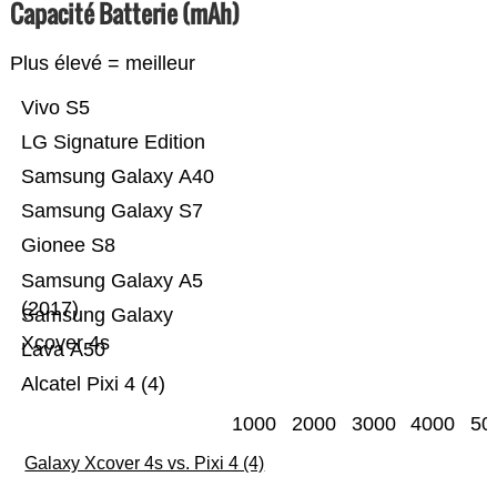
Capacité Batterie (mAh)
Plus élevé = meilleur
Vivo S5
LG Signature Edition
Samsung Galaxy A40
Samsung Galaxy S7
Gionee S8
Samsung Galaxy A5
(2017)
Samsung Galaxy
Xcover 4s
Lava A50
Alcatel Pixi 4 (4)
1000
2000
3000
4000
50
Galaxy Xcover 4s vs. Pixi 4 (4)