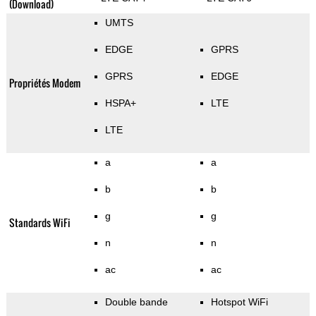
(Download)
UMTS
EDGE
GPRS
GPRS
EDGE
Propriétés Modem
HSPA+
LTE
LTE
a
a
b
b
g
g
Standards WiFi
n
n
ac
ac
Double bande
Hotspot WiFi