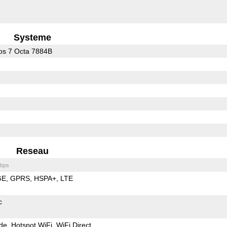
Systeme
s 7 Octa 7884B
Reseau
bps
GE
GPRS
HSPA+
LTE
c
de
Hotspot WiFi
WiFi Direct