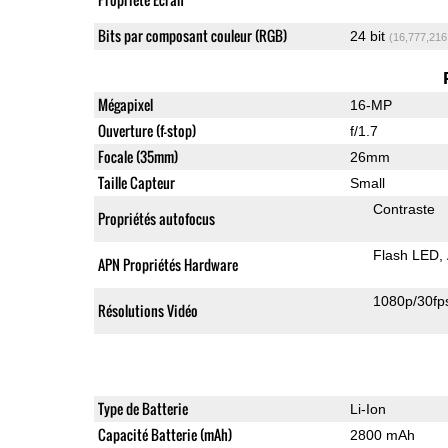
Bits par composant couleur (RGB)
24 bit
(16,777,216
Mégapixel
16-MP
Ouverture (f-stop)
f/1.7
Focale (35mm)
26mm
Taille Capteur
Small
Contraste
Propriétés autofocus
Flash LED
APN Propriétés Hardware
1080p/30fp
Résolutions Vidéo
Type de Batterie
Li-Ion
Capacité Batterie (mAh)
2800 mAh