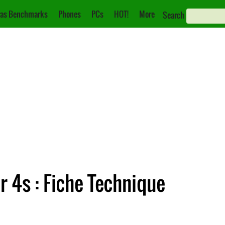
as Benchmarks
Phones
PCs
HOT!
More
Search
 4s : Fiche Technique