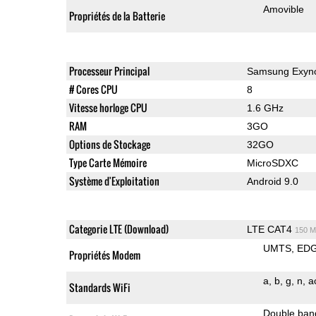
Amovible
Propriétés de la Batterie
Processeur Principal
Samsung Exyno
# Cores CPU
8
Vitesse horloge CPU
1.6 GHz
RAM
3GO
Options de Stockage
32GO
Type Carte Mémoire
MicroSDXC
Système d'Exploitation
Android 9.0
Categorie LTE (Download)
LTE CAT4
150 M
UMTS
ED
Propriétés Modem
a
b
g
n
a
Standards WiFi
Double ban