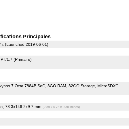
fications Principales
4s
(Launched 2019-06-01)
P f/1.7
(Primaire)
ynos 7 Octa 7884B SoC
3GO RAM
32GO Storage
MicroSDXC
, 73.3x146.2x9.7 mm
z)
(2.89 x 5.76 x 0.38 inches)