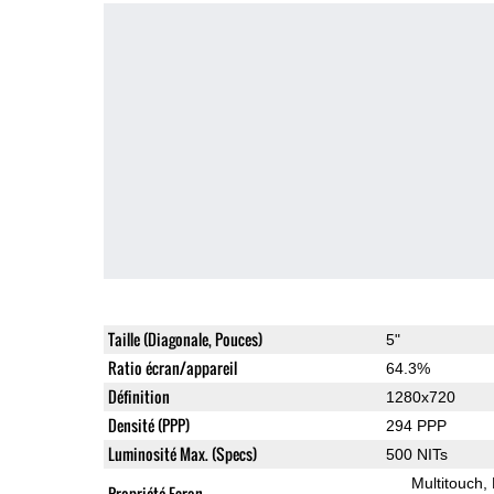
Taille (Diagonale, Pouces)
5"
Ratio écran/appareil
64.3%
Définition
1280x720
Densité (PPP)
294 PPP
Luminosité Max. (Specs)
500 NITs
Multitouch
Propriété Ecran