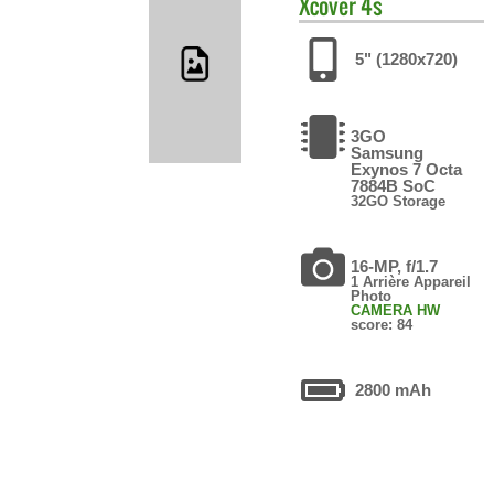
Xcover 4s
5" (1280x720)
3GO
Samsung
Exynos 7 Octa
7884B SoC
32GO Storage
16-MP, f/1.7
1 Arrière Appareil
Photo
CAMERA HW
score: 84
2800 mAh