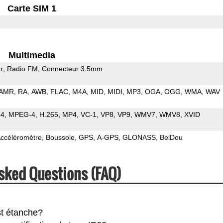
Carte SIM 1
Multimedia
r
Radio FM
Connecteur 3.5mm
AMR
RA
AWB
FLAC
M4A
MID
MIDI
MP3
OGA
OGG
WMA
WAV
64
MPEG-4
H.265
MP4
VC-1
VP8
VP9
WMV7
WMV8
XVID
ccéléromètre
Boussole
GPS
A-GPS
GLONASS
BeiDou
sked Questions (FAQ)
t étanche?