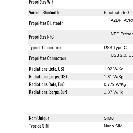
Propriétés WiFi
Version Bluetooth
Bluetooth 5.0
A2DP
AVR
Propriétés Bluetooth
NFC Présen
Propriétés NFC
Type de Connecteur
USB Type C
USB 2.0
U
Propriétés Connecteur
Radiations (tete, US)
1.02 W/Kg
Radiations (corps, US)
1.31 W/Kg
Radiations (tete, Eur)
0.779 W/Kg
Radiations (corps, Eur)
1.37 W/Kg
Nom Unique
SIM0
Type de SIM
Nano SIM