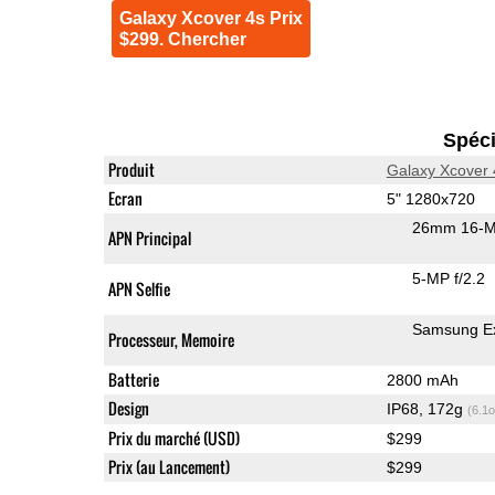
Galaxy Xcover 4s Prix
$299. Chercher
Spéci
Produit
Galaxy Xcover 
Ecran
5" 1280x720
26mm 16-M
APN Principal
5-MP f/2.2
APN Selfie
Samsung Ex
Processeur, Memoire
Batterie
2800 mAh
Design
IP68, 172g
(6.1o
Prix du marché (USD)
$299
Prix (au Lancement)
$299