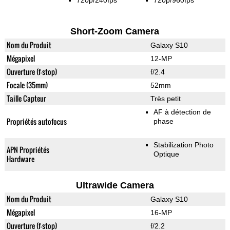
720p/240fps
720p/960fps
Short-Zoom Camera
Nom du Produit
Galaxy S10
Mégapixel
12-MP
Ouverture (f-stop)
f/2.4
Focale (35mm)
52mm
Taille Capteur
Très petit
AF à détection de
Propriétés autofocus
phase
Stabilization Photo
APN Propriétés
Optique
Hardware
Ultrawide Camera
Nom du Produit
Galaxy S10
Mégapixel
16-MP
Ouverture (f-stop)
f/2.2