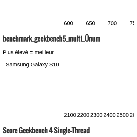
600
650
700
75
benchmark_geekbench5_multi_Ünum
Plus élevé = meilleur
Samsung Galaxy S10
2100
2200
2300
2400
2500
26
Score Geekbench 4 Single-Thread