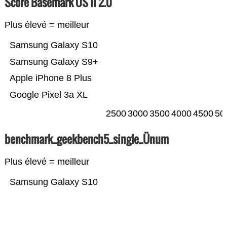
Score Basemark OS II 2.0
Plus élevé = meilleur
Samsung Galaxy S10
Samsung Galaxy S9+
Apple iPhone 8 Plus
Google Pixel 3a XL
2500
3000
3500
4000
4500
50
benchmark_geekbench5_single_Ünum
Plus élevé = meilleur
Samsung Galaxy S10