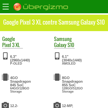
Google Pixel 3 XL contre Samsung Galaxy S10
Google
Samsung
Pixel 3 XL
Galaxy S10
6.3"
6.1"
(2960x1440)
(3040x1440)
P-OLED
AMOLED
4GO
8GO
Snapdragon
Snapdragon
845 SoC
855 SoC
64GO/128GO
128GO/512GO
Storage
Storage
12.2-
12-MP,