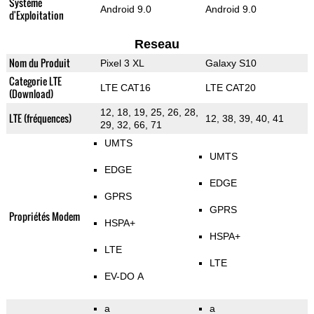
Système
Android 9.0
Android 9.0
d'Exploitation
Reseau
Nom du Produit
Pixel 3 XL
Galaxy S10
Categorie LTE
LTE CAT16
LTE CAT20
(Download)
12, 18, 19, 25, 26, 28,
LTE (fréquences)
12, 38, 39, 40, 41
29, 32, 66, 71
UMTS
UMTS
EDGE
EDGE
GPRS
GPRS
Propriétés Modem
HSPA+
HSPA+
LTE
LTE
EV-DO A
a
a