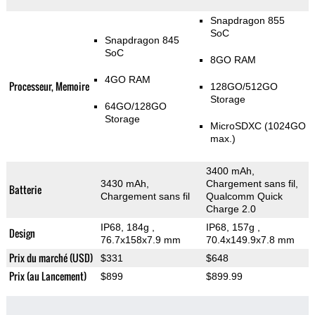
Snapdragon 855
SoC
Snapdragon 845
SoC
8GO RAM
4GO RAM
Processeur, Memoire
128GO/512GO
Storage
64GO/128GO
Storage
MicroSDXC (1024GO
max.)
3400 mAh,
3430 mAh,
Chargement sans fil,
Batterie
Chargement sans fil
Qualcomm Quick
Charge 2.0
IP68, 184g
,
IP68, 157g
,
Design
76.7x158x7.9 mm
70.4x149.9x7.8 mm
Prix du marché (USD)
$331
$648
Prix (au Lancement)
$899
$899.99