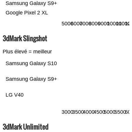
Samsung Galaxy S9+
Google Pixel 2 XL
5000
6000
7000
8000
9000
10000
11000
12
3dMark Slingshot
Plus élevé = meilleur
Samsung Galaxy S10
Samsung Galaxy S9+
LG V40
3000
3500
4000
4500
5000
5500
60
3dMark Unlimited