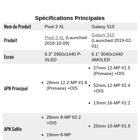
Spécifications Principales
Nom du Produit
Pixel 3 XL
Galaxy S10
Galaxy S10
Pixel 3 XL
(Launched
Produit
(Launched 2019-02-
2018-10-09)
01)
6.3" 2960x1440 P-
6.1" 3040x1440
Ecran
OLED
AMOLED
27mm 12-MP f/1.5
(Primaire)
+OIS
28mm 12.2-MP f/1.8
52mm 12-MP f/2.4
APN Principal
(Primaire)
+OIS
+OIS
13mm 16-MP f/2.2
28mm 8-MP f/2.2
+OIS
25mm 10-MP f/1.9
APN Selfie
19mm 8-MP