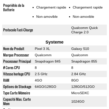
Propriétés de la
Chargement rapide
Chargement rapide
Batterie
Non-amovible
Non-amovible
Qualcomm Quick
Protocole Fast-Charge
Charge 2.0
Systeme
Nom du Produit
Pixel 3 XL
Galaxy S10
Marque Processeur
Qualcomm
Qualcomm
Processeur Principal
Snapdragon 845
Snapdragon 855
# Cores CPU
8
8
Vitesse horloge CPU
2.5 GHz
2.84 GHz
RAM
4GO
8GO
Options de Stockage
64GO/128GO
128GO/512GO
Type Carte Mémoire
MicroSDXC
Capacité Max. Carte
1024GO
Mem