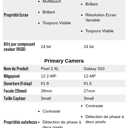
Multitouch
Brillant
Brillant
Propriété Ecran
Résolution Ecran
Variable
Toujours Visible
Toujours Visible
Bits par composant
24 bit
24 bit
couleur (RGB)
Primary Camera
Nom du Produit
Pixel 3 XL
Galaxy S10
Mégapixel
12.2-MP
12-MP
Ouverture (f-stop)
f/1.8
f/1.5
Focale (35mm)
28mm
27mm
Taille Capteur
Small
Small
Contraste
Contraste
Détection de phase à
Propriétés autofocus
deux pixels
Détection de phase à
deux pixels