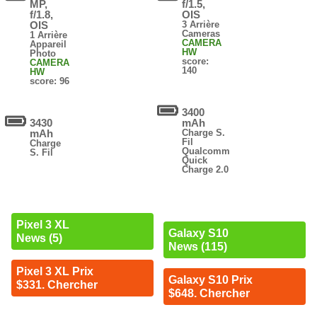
MP,
f/1.5,
f/1.8,
OIS
OIS
3 Arrière
Cameras
1 Arrière
CAMERA
Appareil
HW
Photo
score:
CAMERA
140
HW
score: 96
3400
3430
mAh
mAh
Charge S.
Fil
Charge
Qualcomm
S. Fil
Quick
Charge 2.0
Pixel 3 XL
Galaxy S10
News (5)
News (115)
Pixel 3 XL Prix
Galaxy S10 Prix
$331. Chercher
$648. Chercher