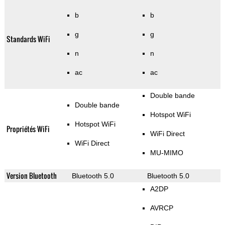
b
b
g
g
Standards WiFi
n
n
ac
ac
Double bande
Double bande
Hotspot WiFi
Hotspot WiFi
Propriétés WiFi
WiFi Direct
WiFi Direct
MU-MIMO
Version Bluetooth
Bluetooth 5.0
Bluetooth 5.0
A2DP
AVRCP