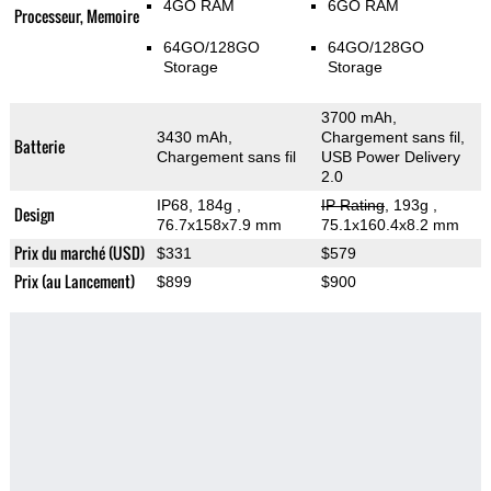
4GO RAM
6GO RAM
Processeur, Memoire
64GO/128GO
64GO/128GO
Storage
Storage
3700 mAh,
3430 mAh,
Chargement sans fil,
Batterie
Chargement sans fil
USB Power Delivery
2.0
IP68, 184g
,
IP Rating
, 193g
,
Design
76.7x158x7.9 mm
75.1x160.4x8.2 mm
Prix du marché (USD)
$331
$579
Prix (au Lancement)
$899
$900