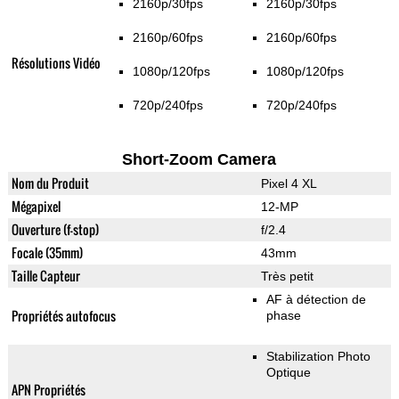
2160p/30fps
2160p/30fps
2160p/60fps
2160p/60fps
Résolutions Vidéo
1080p/120fps
1080p/120fps
720p/240fps
720p/240fps
Short-Zoom Camera
Nom du Produit
Pixel 4 XL
Mégapixel
12-MP
Ouverture (f-stop)
f/2.4
Focale (35mm)
43mm
Taille Capteur
Très petit
AF à détection de
Propriétés autofocus
phase
Stabilization Photo
Optique
APN Propriétés