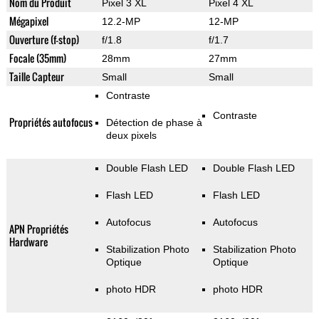
Nom du Produit
Pixel 3 XL
Pixel 4 XL
Mégapixel
12.2-MP
12-MP
Ouverture (f-stop)
f/1.8
f/1.7
Focale (35mm)
28mm
27mm
Taille Capteur
Small
Small
Contraste
Contraste
Propriétés autofocus
Détection de phase à
deux pixels
Double Flash LED
Double Flash LED
Flash LED
Flash LED
Autofocus
Autofocus
APN Propriétés
Hardware
Stabilization Photo
Stabilization Photo
Optique
Optique
photo HDR
photo HDR