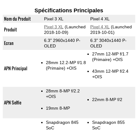
Spécifications Principales
Nom du Produit
Pixel 3 XL
Pixel 4 XL
Pixel 3 XL
(Launched
Pixel 4 XL
(Launched
Produit
2018-10-09)
2019-10-01)
6.3" 2960x1440 P-
6.3" 3040x1440 P-
Ecran
OLED
OLED
27mm 12-MP f/1.7
(Primaire)
+OIS
28mm 12.2-MP f/1.8
APN Principal
(Primaire)
+OIS
43mm 12-MP f/2.4
+OIS
28mm 8-MP f/2.2
+OIS
22mm 8-MP f/2
APN Selfie
19mm 8-MP
Snapdragon 845
Snapdragon 855
SoC
SoC