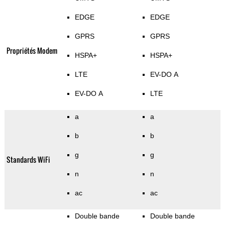
EDGE
EDGE
GPRS
GPRS
Propriétés Modem
HSPA+
HSPA+
LTE
EV-DO A
EV-DO A
LTE
a
a
b
b
g
g
Standards WiFi
n
n
ac
ac
Double bande
Double bande