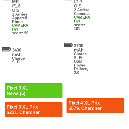
MP,
f/1.7,
f/1.8,
OIS
OIS
2 Arrière
Cameras
1 Arrière
CAMERA
Appareil
HW
Photo
score:
CAMERA
101
HW
score: 96
3700
3430
mAh
mAh
Charge
S. Fil
Charge
USB
S. Fil
Power
Delivery
2.0
Pixel 3 XL
News (5)
Pixel 4 XL Prix
Pixel 3 XL Prix
$579. Chercher
$331. Chercher