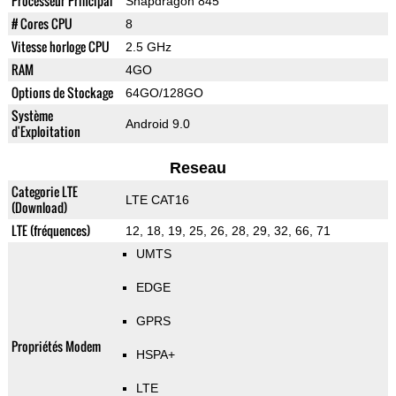
Processeur Principal
Snapdragon 845
# Cores CPU
8
Vitesse horloge CPU
2.5 GHz
RAM
4GO
Options de Stockage
64GO/128GO
Système
Android 9.0
d'Exploitation
Reseau
Categorie LTE
LTE CAT16
(Download)
LTE (fréquences)
12, 18, 19, 25, 26, 28, 29, 32, 66, 71
UMTS
EDGE
GPRS
Propriétés Modem
HSPA+
LTE