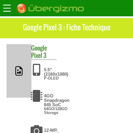
Google Pixel 3 : Fiche Technique
Google
Pixel 3
5.5"
(2160x1080)
P-OLED
4GO
Snapdragon
845 SoC
64GO/128GO
Storage
12-MP,