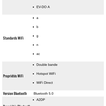
EV-DO A
a
b
g
Standards WiFi
n
ac
Double bande
Hotspot WiFi
Propriétés WiFi
WiFi Direct
Version Bluetooth
Bluetooth 5.0
A2DP