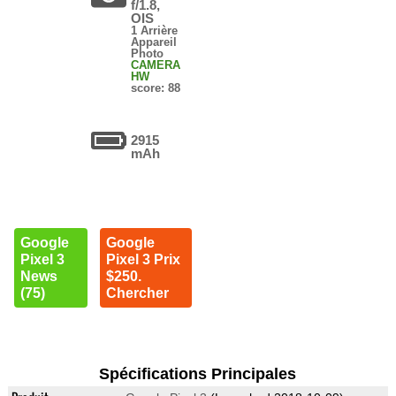
f/1.8,
OIS
1 Arrière
Appareil
Photo
CAMERA
HW
score: 88
2915
mAh
Google
Google
Pixel 3
Pixel 3 Prix
News
$250.
(75)
Chercher
Spécifications Principales