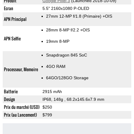
Produit
Google Pixel 3
(Launched 2018-10-09)
Ecran
5.5" 2160x1080 P-OLED
27mm 12-MP f/1.8
(Primaire)
+OIS
APN Principal
28mm 8-MP f/2.2 +OIS
APN Selfie
19mm 8-MP
Snapdragon 845 SoC
4GO RAM
Processeur, Memoire
64GO/128GO Storage
Batterie
2915 mAh
Design
IP68, 148g
, 68.2x145.6x7.9 mm
Prix du marché (USD)
$250
Prix (au Lancement)
$799