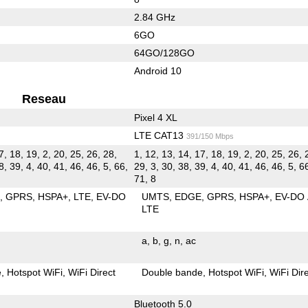
2.84 GHz
6GO
64GO/128GO
Android 10
Reseau
Pixel 4 XL
LTE CAT13
391/150 Mbps
7, 18, 19, 2, 20, 25, 26, 28,
1, 12, 13, 14, 17, 18, 19, 2, 20, 25, 26, 
8, 39, 4, 40, 41, 46, 46, 5, 66,
29, 3, 30, 38, 39, 4, 40, 41, 46, 46, 5, 66
71, 8
E
GPRS
HSPA+
LTE
EV-DO
UMTS
EDGE
GPRS
HSPA+
EV-DO
LTE
a
b
g
n
ac
e
Hotspot WiFi
WiFi Direct
Double bande
Hotspot WiFi
WiFi Dir
Bluetooth 5.0