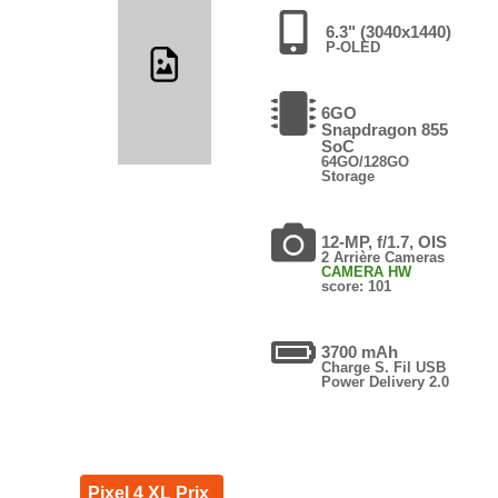
6.3" (3040x1440)
P-OLED
6GO
Snapdragon 855
SoC
64GO/128GO
Storage
12-MP, f/1.7, OIS
2 Arrière Cameras
CAMERA HW
score: 101
3700 mAh
Charge S. Fil USB
Power Delivery 2.0
Pixel 4 XL Prix