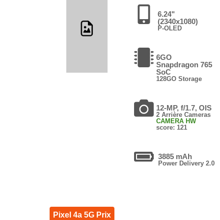
6.24"
(2340x1080)
P-OLED
6GO
Snapdragon 765
SoC
128GO Storage
12-MP, f/1.7, OIS
2 Arrière Cameras
CAMERA HW
score: 121
3885 mAh
Power Delivery 2.0
Pixel 4a 5G Prix