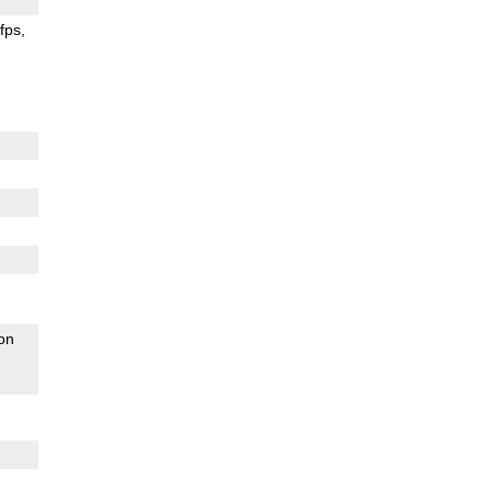
fps
ion