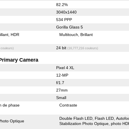
82.2%
3040x1440
534 PPP
Gorilla Glass 5
illant
HDR
Multitouch
Brillant
24 bit
 couleurs)
(16,777,216 couleurs)
Primary Camera
Pixel 4 XL
12-MP
f/1.7
27mm
Small
on de phase
Contraste
Double Flash LED
Flash LED
Autofo
 Photo Optique
Stabilization Photo Optique
photo HD