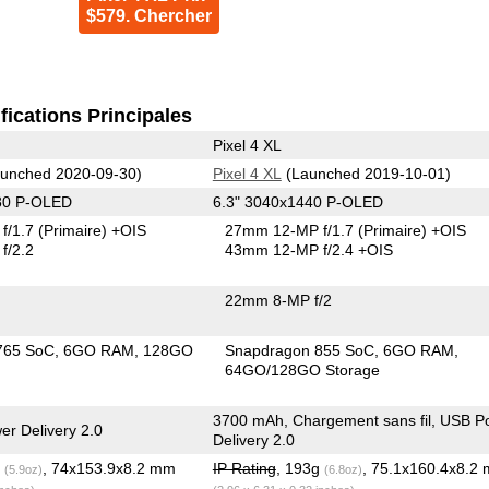
$579. Chercher
fications Principales
Pixel 4 XL
unched 2020-09-30)
Pixel 4 XL
(Launched 2019-10-01)
80 P-OLED
6.3" 3040x1440 P-OLED
f/1.7
(Primaire)
+OIS
27mm 12-MP f/1.7
(Primaire)
+OIS
f/2.2
43mm 12-MP f/2.4 +OIS
22mm 8-MP f/2
765 SoC
6GO RAM
128GO
Snapdragon 855 SoC
6GO RAM
64GO/128GO Storage
3700 mAh, Chargement sans fil, USB P
r Delivery 2.0
Delivery 2.0
g
, 74x153.9x8.2 mm
IP Rating
, 193g
, 75.1x160.4x8.2
(5.9oz)
(6.8oz)