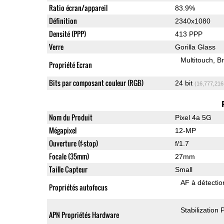
Ratio écran/appareil
83.9%
Définition
2340x1080
Densité (PPP)
413 PPP
Verre
Gorilla Glass
Multitouch
Br
Propriété Ecran
Bits par composant couleur (RGB)
24 bit
(16,777,216
Nom du Produit
Pixel 4a 5G
Mégapixel
12-MP
Ouverture (f-stop)
f/1.7
Focale (35mm)
27mm
Taille Capteur
Small
AF à détecti
Propriétés autofocus
Stabilization
APN Propriétés Hardware