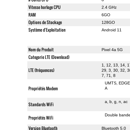
Vitesse horloge CPU
2.4 GHz
RAM
6GO
Options de Stockage
128GO
Système d'Exploitation
Android 11
Nom du Produit
Pixel 4a 5G
Categorie LTE (Download)
1, 12, 13, 14, 1
LTE (fréquences)
29, 3, 30, 32, 3
7, 71, 8
UMTS
EDG
Propriétés Modem
A
a
b
g
n
ac
Standards WiFi
Double band
Propriétés WiFi
Version Bluetooth
Bluetooth 5.0