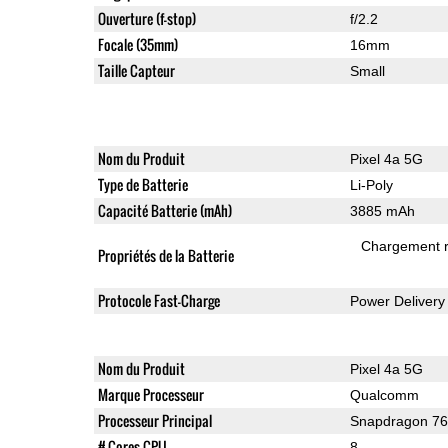
Ouverture (f-stop)
f/2.2
Focale (35mm)
16mm
Taille Capteur
Small
Nom du Produit
Pixel 4a 5G
Type de Batterie
Li-Poly
Capacité Batterie (mAh)
3885 mAh
Chargement 
Propriétés de la Batterie
Protocole Fast-Charge
Power Delivery
Nom du Produit
Pixel 4a 5G
Marque Processeur
Qualcomm
Processeur Principal
Snapdragon 7
# Cores CPU
8