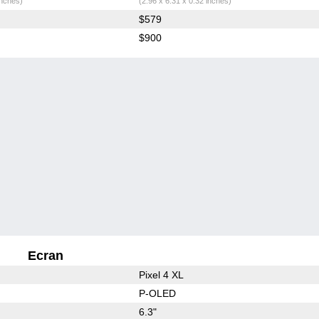
inches)
(2.96 x 6.31 x 0.32 inches)
$579
$900
Ecran
Pixel 4 XL
P-OLED
6.3"