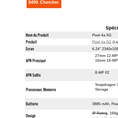
$499. Chercher
Spéci
Nom du Produit
Pixel 4a 5G
Produit
Pixel 4a 5G
(La
Ecran
6.24" 2340x10
27mm 12-MP 
APN Principal
16mm 16-MP 
8-MP f/2
APN Selfie
Snapdragon 
Processeur, Memoire
Storage
Batterie
3885 mAh, Powe
IP Rating
, 168
Design